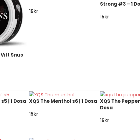
Strong #3 – 1 D
15
kr
15
kr
LÄS MER
LÄGG TILL I VAR
Vitt Snus
KORG
s5 | 1 Dosa
XQS The Menthol s6 | 1 Dosa
XQS The Pepperm
Dosa
15
kr
15
kr
KORG
LÄGG TILL I VARUKORG
LÄGG TILL I VAR