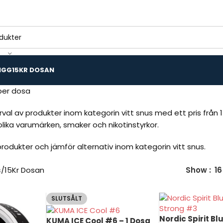
IGG
15KR DOSAN
 per dosa
urval av produkter inom kategorin vitt snus med ett pris från 
lika varumärken, smaker och nikotinstyrkor.
rodukter och jämför alternativ inom kategorin vitt snus.
s
15Kr Dosan
Show
16
SLUTSÅLT
Nordic Spirit Bl
KUMA ICE Cool #6 – 1 Dosa