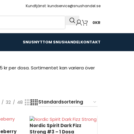
Kundtjänst: kundservice@snushandel.se
0
KR
SNUSNYTT
OM SNUSHANDEL
KONTAKT
15 kr per dosa. Sortimentet kan variera över
32
48
Nordic Spirit Dark Fizz
ueberry
Strong #3 – 1 Dosa