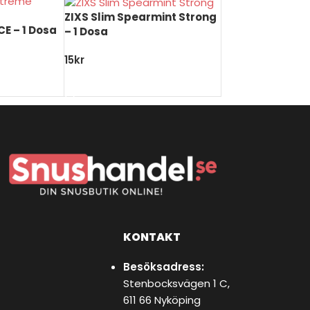
ZIXS Slim Spearmint Strong
CE – 1 Dosa
– 1 Dosa
15
kr
KORG
LÄGG TILL I VARUKORG
KONTAKT
Besöksadress:
Stenbocksvägen 1 C,
611 66 Nyköping