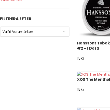
FILTRERA EFTER
Valfri Varumärken
Hanssons Tobak 
#2 – 1 Dosa
15
kr
LÄGG TILL I VARU
XQS The Menthol 
15
kr
LÄGG TILL I VARU