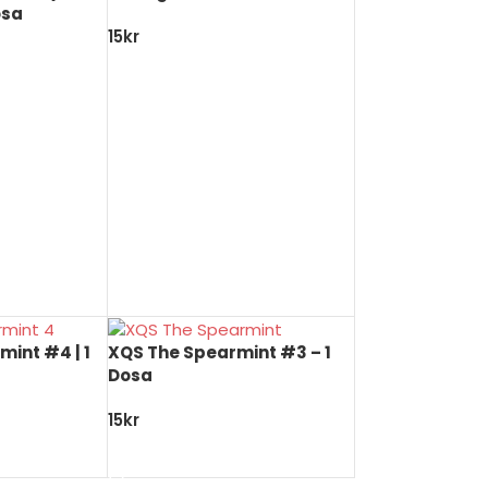
osa
15
kr
LÄGG TILL I VARUKORG
UKORG
int #4 | 1
XQS The Spearmint #3 – 1
Dosa
15
kr
UKORG
LÄGG TILL I VARUKORG