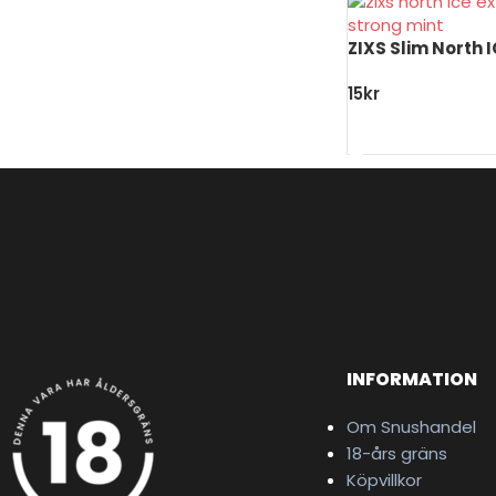
ZIXS Slim North I
15
kr
LÄGG TILL I VARU
INFORMATION
Om Snushandel
18-års gräns
Köpvillkor