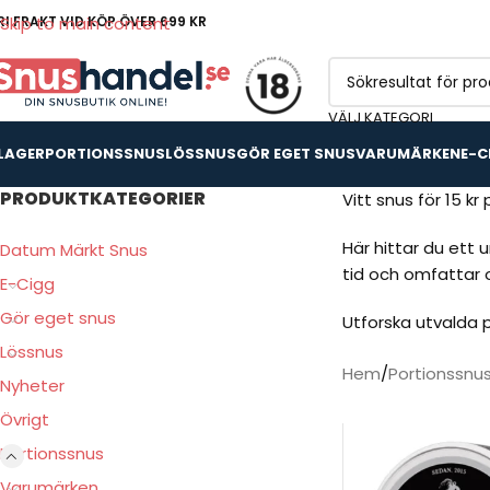
RI FRAKT VID KÖP ÖVER 699 KR
Skip to main content
VÄLJ KATEGORI
 LAGER
PORTIONSSNUS
LÖSSNUS
GÖR EGET SNUS
VARUMÄRKEN
E-C
PRODUKTKATEGORIER
Vitt snus för 15 kr
Här hittar du ett 
Datum Märkt Snus
tid och omfattar o
E-Cigg
Gör eget snus
Utforska utvalda p
Lössnus
Hem
Portionssnu
Nyheter
Övrigt
Portionssnus
Varumärken