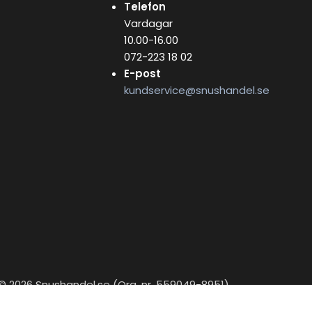
Telefon
Vardagar
10.00-16.00
072-223 18 02
E-post
kundservice@snushandel.se
© 2026 Snushandel.se (Org. nr. 559049-8951)