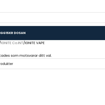
IGG
15KR DOSAN
IGNITE Co.INT
IGNITE VAPE
ttades som motsvarar ditt val.