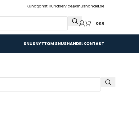
Kundtjänst: kundservice@snushandel.se
0
KR
SNUSNYTT
OM SNUSHANDEL
KONTAKT