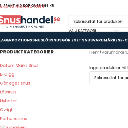
RI FRAKT VID KÖP ÖVER 699 KR
Skip to main content
VÄLJ KATEGORI
 LAGER
PORTIONSSNUS
LÖSSNUS
GÖR EGET SNUS
VARUMÄRKEN
E-C
PRODUKTKATEGORIER
Hem
Varumärken
Datum Märkt Snus
Inga produkter hi
E-Cigg
Gör eget snus
Lössnus
Nyheter
Övrigt
Portionssnus
Varumärken