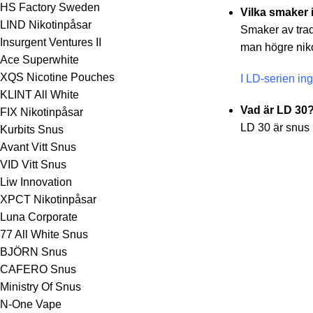
HS Factory Sweden
Vilka smaker 
LIND Nikotinpåsar
Smaker av trad
Insurgent Ventures II
man högre niko
Ace Superwhite
XQS Nicotine Pouches
I LD-serien ing
KLINT All White
Vad är LD 30
FIX Nikotinpåsar
LD 30
är snus m
Kurbits Snus
Avant Vitt Snus
VID Vitt Snus
Liw Innovation
XPCT Nikotinpåsar
Luna Corporate
77 All White Snus
BJÖRN Snus
CAFERO Snus
Ministry Of Snus
N-One Vape