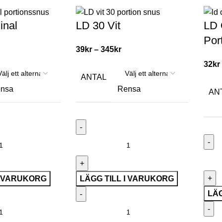
inal
LD 30 Vit
LD 
Por
39
kr
–
345
kr
32
kr
ANTAL
nsa
Rensa
AN
I VARUKORG
LÄGG TILL I VARUKORG
LÄG