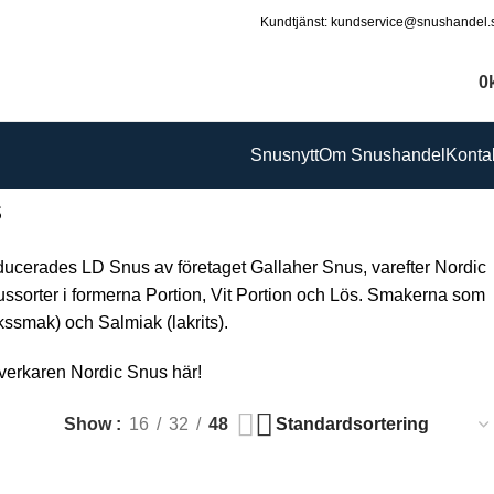
Kundtjänst: kundservice@snushandel.
0
Snusnytt
Om Snushandel
Konta
s
ducerades LD Snus av företaget Gallaher Snus, varefter Nordic
ussorter i formerna Portion, Vit Portion och Lös. Smakerna som
kssmak) och Salmiak (lakrits).
lverkaren Nordic Snus här!
Show
16
32
48