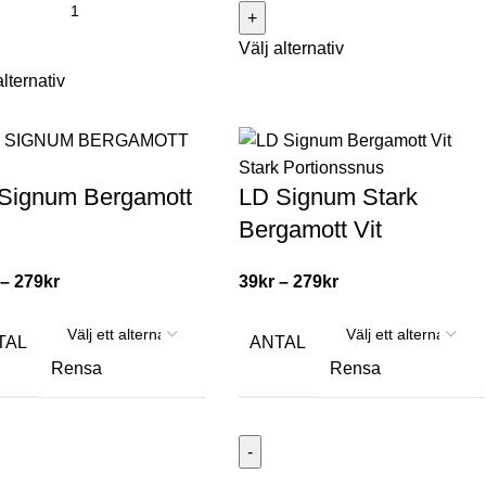
Välj alternativ
alternativ
Signum Bergamott
LD Signum Stark
Bergamott Vit
–
279
kr
39
kr
–
279
kr
TAL
ANTAL
Rensa
Rensa