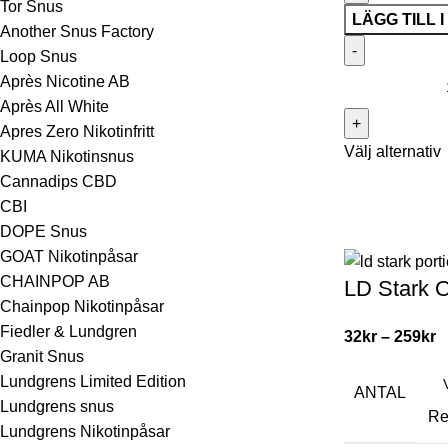
Tor Snus
LÄGG TILL 
Another Snus Factory
Loop Snus
Après Nicotine AB
Après All White
Apres Zero Nikotinfritt
Välj alternativ
KUMA Nikotinsnus
Cannadips CBD
CBI
DOPE Snus
GOAT Nikotinpåsar
CHAINPOP AB
LD Stark O
Chainpop Nikotinpåsar
Fiedler & Lundgren
32
kr
–
259
kr
Granit Snus
Lundgrens Limited Edition
ANTAL
Lundgrens snus
Re
Lundgrens Nikotinpåsar