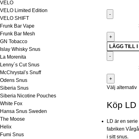
VELO
VELO Limited Edition
VELO SHIFT
Frunk Bar Vape
Frunk Bar Mesh
GN Tobacco
LÄGG TILL 
Islay Whisky Snus
La Morenita
Lenny´s Cut Snus
McChrystal's Snuff
Odens Snus
Välj alternativ
Siberia Snus
Siberia Nicotine Pouches
Köp LD 
White Fox
Hansa Snus Sweden
The Moose
LD är en serie
Helix
fabriken Vårgå
Fumi Snus
i sitt snus.