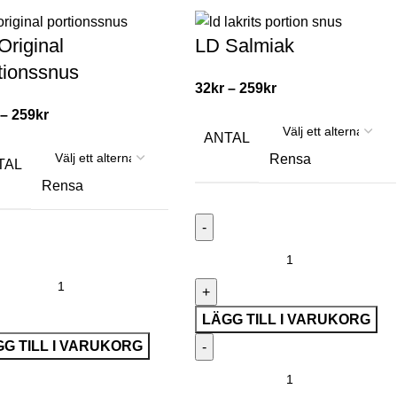
Original
LD Salmiak
tionssnus
32
kr
–
259
kr
–
259
kr
ANTAL
Rensa
TAL
Rensa
LÄGG TILL I VARUKORG
G TILL I VARUKORG