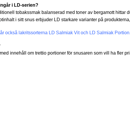
ingår i LD-serien?
itionell tobakssmak balanserad med toner av bergamott hittar d
tinhalt i sitt snus erbjuder LD starkare varianter på produktern
år också lakritssorterna
LD Salmiak Vit
och
LD Salmiak Portion
?
ed innehåll om trettio portioner för snusaren som vill ha fler pril