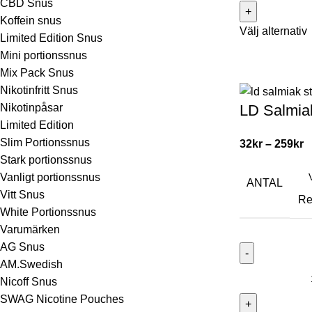
CBD Snus
Koffein snus
Välj alternativ
Limited Edition Snus
Mini portionssnus
Mix Pack Snus
Nikotinfritt Snus
LD Salmia
Nikotinpåsar
Limited Edition
Slim Portionssnus
32
kr
–
259
kr
Stark portionssnus
Vanligt portionssnus
ANTAL
Vitt Snus
Re
White Portionssnus
Varumärken
AG Snus
AM.Swedish
Nicoff Snus
SWAG Nicotine Pouches