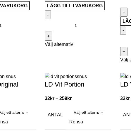
I VARUKORG
LÄGG TILL I VARUKORG
LÄG
Välj alternativ
Välj 
riginal
LD Vit Portion
LD 
32
kr
–
259
kr
32
kr
ANTAL
AN
nsa
Rensa