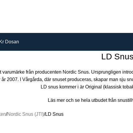
Kr Dosan
LD Snu
t varumärke från producenten Nordic Snus. Ursprungligen intro
 år 2007. I Vårgårda, där snuset produceras, skapar man sju sn
LD snus kommer i är Original (klassisk toba
Läs mer och se hela utbudet från snustil
ken
Nordic Snus (JTI)
LD Snus