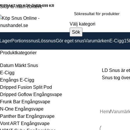
RI FRAKT VID KÖP ÖVER 699 KR
Skip to main content
Välj kategori
Sök
 Lager
Portionssnus
Lössnus
Gör eget snus
Varumärken
E-Cigg
15
Produktkategorier
Datum Märkt Snus
LD Snus är et
E-Cigg
Snus tog över
Engångs E-Cigg
Dripped Fusion Split Pod
Dripped Goflow Engångsvape
Frunk Bar Engångsvape
N-One Engångsvape
Hem
Varumär
Panther Bar Engångsvape
Vont ART Engångsvape