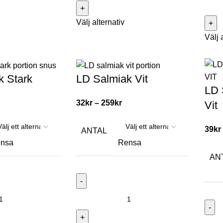
Välj alternativ
Välj 
k Stark
LD Salmiak Vit
LD 
32
kr
–
259
kr
Vit
39
kr
ANTAL
nsa
Rensa
AN