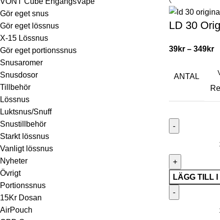
VONT Cube EngångsVape
Gör eget snus
LD 30 Orig
Gör eget lössnus
X-15 Lössnus
39
kr
–
349
kr
Gör eget portionssnus
Snusaromer
Snusdosor
ANTAL
Tillbehör
Re
Lössnus
Luktsnus/Snuff
Snustillbehör
Starkt lössnus
Vanligt lössnus
Nyheter
Övrigt
LÄGG TILL 
Portionssnus
15Kr Dosan
AirPouch