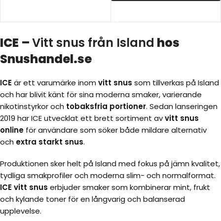
VÄLJ ALTERNATIV
VÄLJ ALTERNATIV
ICE –
Vitt snus från Island
hos
Snushandel.se
ICE
är ett varumärke inom
vitt snus
som tillverkas på Island
och har blivit känt för sina moderna smaker, varierande
nikotinstyrkor och
tobaksfria portioner
. Sedan lanseringen
2019 har ICE utvecklat ett brett sortiment av
vitt snus
online
för användare som söker både mildare alternativ
och
extra starkt snus
.
Produktionen sker helt på Island med fokus på jämn kvalitet,
tydliga smakprofiler och moderna slim- och normalformat.
ICE vitt snus
erbjuder smaker som kombinerar mint, frukt
och kylande toner för en långvarig och balanserad
upplevelse.