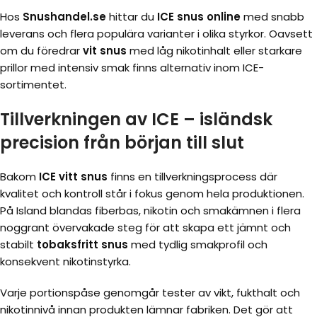
Hos
Snushandel.se
hittar du
ICE snus online
med snabb
leverans och flera populära varianter i olika styrkor. Oavsett
om du föredrar
vit snus
med låg nikotinhalt eller starkare
prillor med intensiv smak finns alternativ inom ICE-
sortimentet.
Tillverkningen av ICE – isländsk
precision från början till slut
Bakom
ICE vitt snus
finns en tillverkningsprocess där
kvalitet och kontroll står i fokus genom hela produktionen.
På Island blandas fiberbas, nikotin och smakämnen i flera
noggrant övervakade steg för att skapa ett jämnt och
stabilt
tobaksfritt snus
med tydlig smakprofil och
konsekvent nikotinstyrka.
Varje portionspåse genomgår tester av vikt, fukthalt och
nikotinnivå innan produkten lämnar fabriken. Det gör att