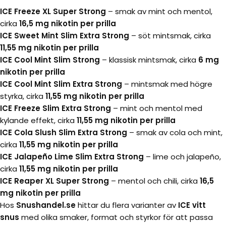
ICE Freeze XL Super Strong
– smak av mint och mentol,
cirka
16,5 mg nikotin per prilla
ICE Sweet Mint Slim Extra Strong
– söt mintsmak, cirka
11,55 mg nikotin per prilla
ICE Cool Mint Slim Strong
– klassisk mintsmak, cirka
6 mg
nikotin per prilla
ICE Cool Mint Slim Extra Strong
– mintsmak med högre
styrka, cirka
11,55 mg nikotin per prilla
ICE Freeze Slim Extra Strong
– mint och mentol med
kylande effekt, cirka
11,55 mg nikotin per prilla
ICE Cola Slush Slim Extra Strong
– smak av cola och mint,
cirka
11,55 mg nikotin per prilla
ICE Jalapeño Lime Slim Extra Strong
– lime och jalapeño,
cirka
11,55 mg nikotin per prilla
ICE Reaper XL Super Strong
– mentol och chili, cirka
16,5
mg nikotin per prilla
Hos
Snushandel.se
hittar du flera varianter av
ICE vitt
snus
med olika smaker, format och styrkor för att passa