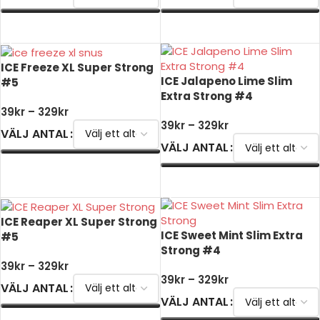
VÄLJ ALTERNATIV
VÄLJ ALTERNATIV
ICE Freeze XL Super Strong
ICE Jalapeno Lime Slim
#5
Extra Strong #4
39
kr
–
329
kr
39
kr
–
329
kr
VÄLJ ANTAL
VÄLJ ANTAL
VÄLJ ALTERNATIV
VÄLJ ALTERNATIV
ICE Reaper XL Super Strong
ICE Sweet Mint Slim Extra
#5
Strong #4
39
kr
–
329
kr
39
kr
–
329
kr
VÄLJ ANTAL
VÄLJ ANTAL