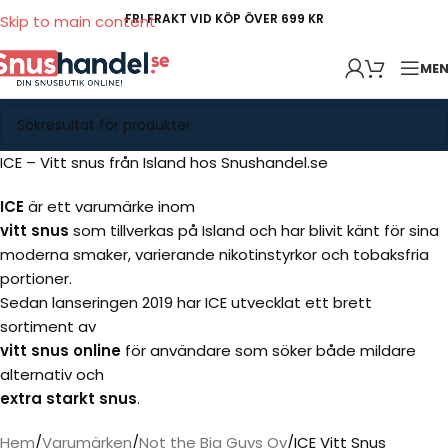
FRI FRAKT VID KÖP ÖVER 699 KR
Skip to main content
ME
ICE – Vitt snus från Island hos Snushandel.se
ICE
är ett varumärke inom
vitt snus
som tillverkas på Island och har blivit känt för sina
moderna smaker, varierande nikotinstyrkor och tobaksfria
portioner.
Sedan lanseringen 2019 har ICE utvecklat ett brett
sortiment av
vitt snus online
för användare som söker både mildare
alternativ och
extra starkt snus
.
Hem
Varumärken
Not the Big Guys Oy
ICE Vitt Snus