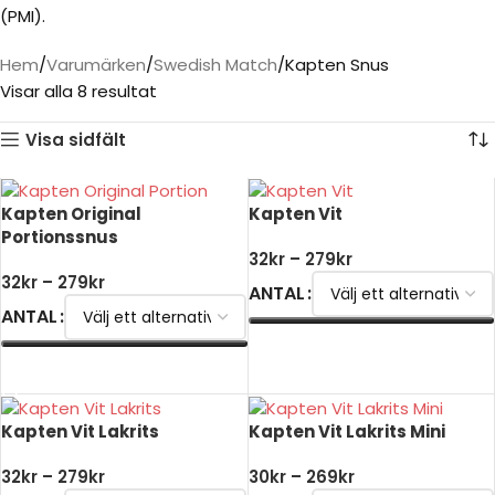
(PMI).
Hem
Varumärken
Swedish Match
Kapten Snus
Visar alla 8 resultat
Visa sidfält
Kapten Original
Kapten Vit
Portionssnus
32
kr
–
279
kr
32
kr
–
279
kr
ANTAL
ANTAL
VÄLJ ALTERNATIV
VÄLJ ALTERNATIV
Kapten Vit Lakrits
Kapten Vit Lakrits Mini
32
kr
–
279
kr
30
kr
–
269
kr