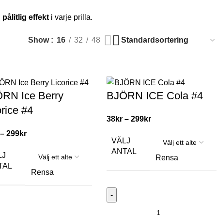
h
pålitlig effekt
i varje prilla.
Show
16
32
48
RN Ice Berry
BJÖRN ICE Cola #4
orice #4
38
kr
–
299
kr
–
299
kr
VÄLJ
ANTAL
LJ
Rensa
TAL
Rensa