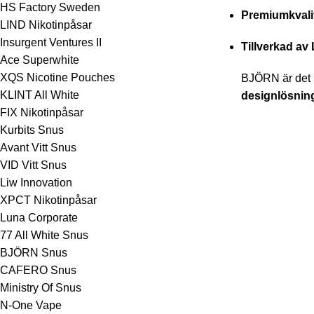
HS Factory Sweden
Premiumkvali
LIND Nikotinpåsar
Insurgent Ventures II
Tillverkad av
Ace Superwhite
XQS Nicotine Pouches
BJÖRN är det p
KLINT All White
designlösnin
FIX Nikotinpåsar
Kurbits Snus
Avant Vitt Snus
VID Vitt Snus
Liw Innovation
XPCT Nikotinpåsar
Luna Corporate
77 All White Snus
BJÖRN Snus
CAFERO Snus
Ministry Of Snus
N-One Vape