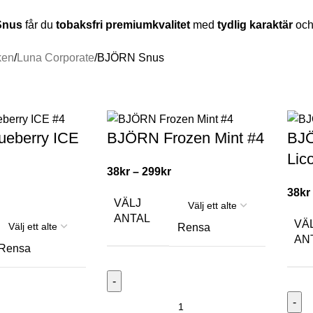
Snus
får du
tobaksfri premiumkvalitet
med
tydlig karaktär
oc
ken
Luna Corporate
BJÖRN Snus
eberry ICE
BJÖRN Frozen Mint #4
BJÖ
Lic
38
kr
–
299
kr
38
kr
VÄLJ
ANTAL
VÄ
Rensa
AN
Rensa