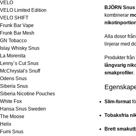
VELO
BJÖRN Snus
VELO Limited Edition
kombinerar
mo
VELO SHIFT
nikotinportio
Frunk Bar Vape
Frunk Bar Mesh
Alla dosor frå
GN Tobacco
linjerar med d
Islay Whisky Snus
La Morenita
Produkter frå
Lenny´s Cut Snus
långvarig nik
McChrystal's Snuff
smakprofiler
.
Odens Snus
Egenskape
Siberia Snus
Siberia Nicotine Pouches
White Fox
Slim-format
fö
Hansa Snus Sweden
Tobaksfria ni
The Moose
Helix
Brett smakut
Fumi Snus