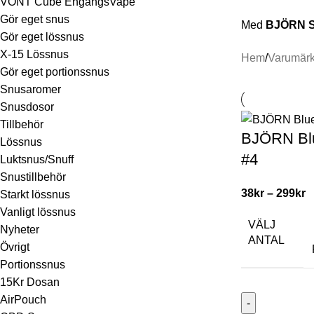
VONT Cube EngångsVape
Gör eget snus
Med
BJÖRN 
Gör eget lössnus
X-15 Lössnus
Hem
Varumär
Gör eget portionssnus
Snusaromer
Snusdosor
Tillbehör
BJÖRN Blu
Lössnus
#4
Luktsnus/Snuff
Snustillbehör
38
kr
–
299
kr
Starkt lössnus
Vanligt lössnus
VÄLJ
Nyheter
ANTAL
Övrigt
Portionssnus
15Kr Dosan
AirPouch