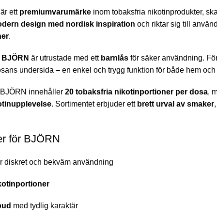
är ett
premiumvarumärke
inom tobaksfria nikotinprodukter, sk
dern design med nordisk inspiration
och riktar sig till anvä
ner
.
n
BJÖRN
är utrustade med ett
barnlås
för säker användning. För 
osans undersida – en enkel och trygg funktion för både hem och 
n BJÖRN innehåller
20 tobaksfria nikotinportioner per dosa
, 
otinupplevelse
. Sortimentet erbjuder ett
brett urval av smaker
r för BJÖRN
r diskret och bekväm användning
kotinportioner
bud
med tydlig karaktär