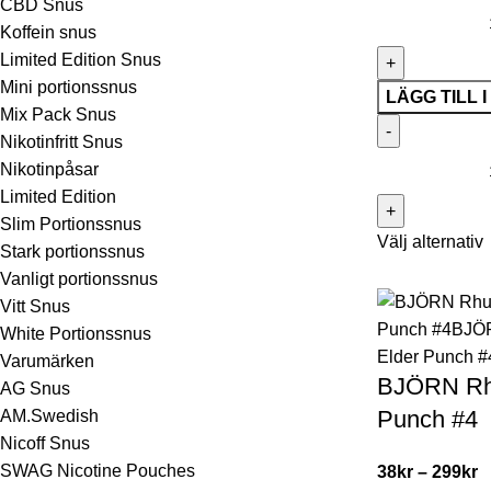
CBD Snus
Koffein snus
Limited Edition Snus
Mini portionssnus
LÄGG TILL 
Mix Pack Snus
Nikotinfritt Snus
Nikotinpåsar
Limited Edition
Slim Portionssnus
Välj alternativ
Stark portionssnus
Vanligt portionssnus
Vitt Snus
White Portionssnus
Varumärken
BJÖRN Rh
AG Snus
Punch #4
AM.Swedish
Nicoff Snus
SWAG Nicotine Pouches
38
kr
–
299
kr