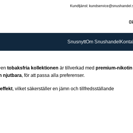
Kundtjänst: kundservice@snushandel.
0
Snusnytt
Om Snushandel
Konta
Den
tobaksfria kollektionen
är tillverkad med
premium-nikotin
h njutbara
, för att passa alla preferenser.
effekt
, vilket säkerställer en jämn och tillfredsställande