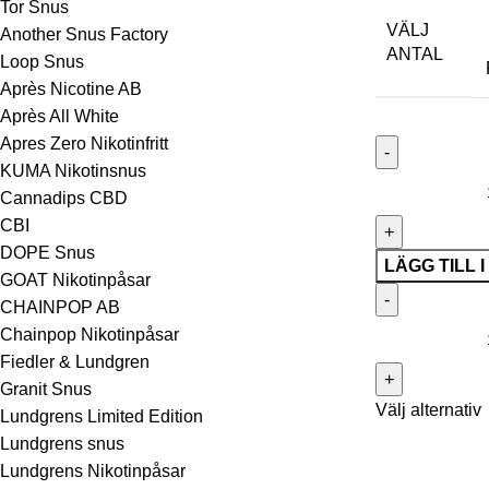
Tor Snus
VÄLJ
Another Snus Factory
ANTAL
Loop Snus
Après Nicotine AB
Après All White
Apres Zero Nikotinfritt
KUMA Nikotinsnus
Cannadips CBD
CBI
DOPE Snus
LÄGG TILL 
GOAT Nikotinpåsar
CHAINPOP AB
Chainpop Nikotinpåsar
Fiedler & Lundgren
Granit Snus
Välj alternativ
Lundgrens Limited Edition
Lundgrens snus
Lundgrens Nikotinpåsar