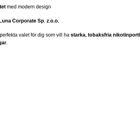
tet
med modern design
Luna Corporate Sp. z.o.o.
erfekta valet för dig som vill ha
starka, tobaksfria nikotinport
gar
.