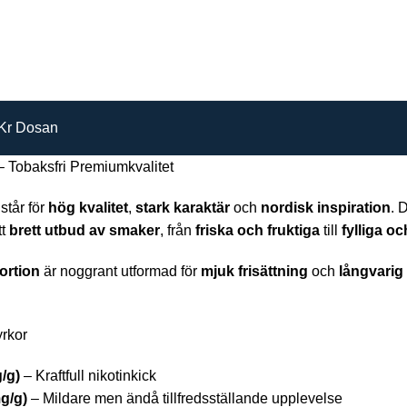
Kr Dosan
Tobaksfri Premiumkvalitet
står för
hög kvalitet
,
stark karaktär
och
nordisk inspiration
. 
tt
brett utbud av smaker
, från
friska och fruktiga
till
fylliga oc
ortion
är noggrant utformad för
mjuk frisättning
och
långvarig 
yrkor
/g)
– Kraftfull nikotinkick
g/g)
– Mildare men ändå tillfredsställande upplevelse