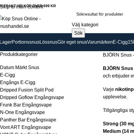
RI FRAKT VID KÖP ÖVER 699 KR
Skip to main content
Välj kategori
Sök
 Lager
Portionssnus
Lössnus
Gör eget snus
Varumärken
E-Cigg
15
Produktkategorier
BJÖRN Snus – 
Datum Märkt Snus
BJÖRN Snus
E-Cigg
och erbjuder e
Engångs E-Cigg
Varje
nikotinp
Dripped Fusion Split Pod
upplevelse.
Dripped Goflow Engångsvape
Frunk Bar Engångsvape
Tillgängliga st
N-One Engångsvape
Panther Bar Engångsvape
Strong (30 mg
Vont ART Engångsvape
Medium (14 m