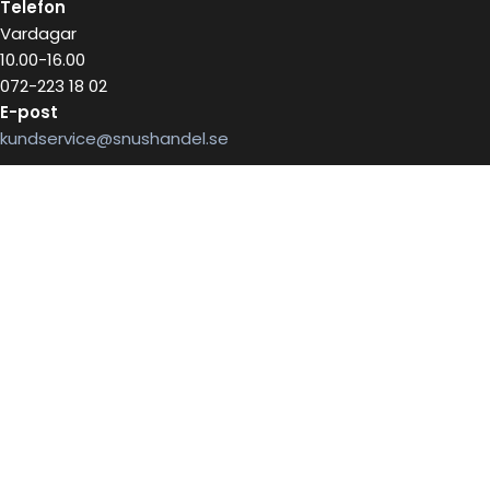
Telefon
Vardagar
10.00-16.00
072-223 18 02
E-post
kundservice@snushandel.se
BETALA SÄKERT MED
INFOBREV
Skriv in ditt mail för information
E-postadress: