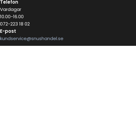
Telefon
Vardagar
10.00-16.00
072-223 18 02
E-post
kundservice@snushandel.se
BETALA SÄKERT MED
INFOBREV
Skriv in ditt mail för information
E-postadress: