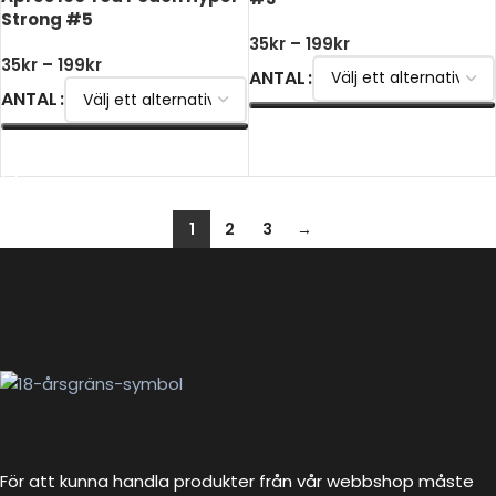
Strong #5
35
kr
–
199
kr
35
kr
–
199
kr
ANTAL
ANTAL
VÄLJ ALTERNATIV
VÄLJ ALTERNATIV
1
2
3
→
För att kunna handla produkter från vår webbshop måste