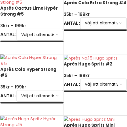
Après Cola Extra Strong #4
Après Cactus Lime Hypèr
Strong #5
35
kr
–
199
kr
ANTAL
35
kr
–
199
kr
ANTAL
VÄLJ ALTERNATIV
VÄLJ ALTERNATIV
Après Hugo Spritz #2
Après Cola Hyper Strong
#5
35
kr
–
199
kr
ANTAL
35
kr
–
199
kr
ANTAL
VÄLJ ALTERNATIV
VÄLJ ALTERNATIV
Après Hugo Spritz Mini