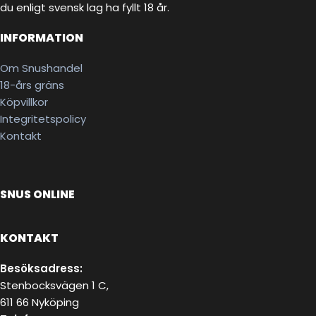
du enligt svensk lag ha fyllt 18 år.
INFORMATION
Om Snushandel
18-års gräns
Köpvillkor
Integritetspolicy
Kontakt
SNUS ONLINE
KONTAKT
Besöksadress:
Stenbocksvägen 1 C,
611 66 Nyköping