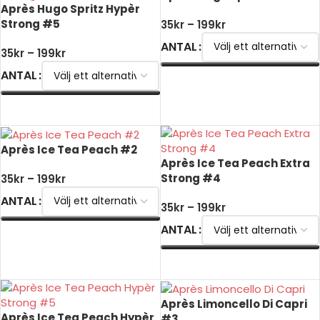
Après Hugo Spritz Hypèr
Strong #5
35
kr
–
199
kr
ANTAL
35
kr
–
199
kr
ANTAL
VÄLJ ALTERNATIV
VÄLJ ALTERNATIV
Après Ice Tea Peach #2
Après Ice Tea Peach Extra
Strong #4
35
kr
–
199
kr
ANTAL
35
kr
–
199
kr
ANTAL
VÄLJ ALTERNATIV
VÄLJ ALTERNATIV
Après Limoncello Di Capri
Après Ice Tea Peach Hypèr
#3