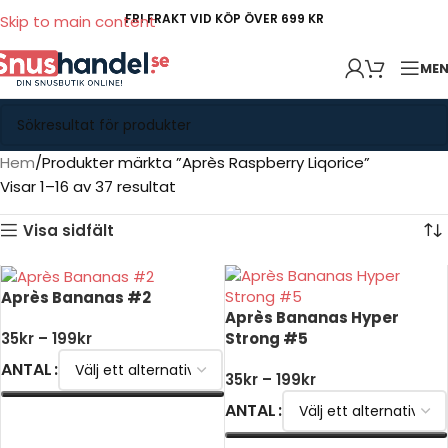
FRI FRAKT VID KÖP ÖVER 699 KR
Skip to main content
ME
Hem
Produkter märkta ”Après Raspberry Liqorice”
Visar 1–16 av 37 resultat
Visa sidfält
Après Bananas #2
Après Bananas Hyper
Strong #5
35
kr
–
199
kr
ANTAL
35
kr
–
199
kr
ANTAL
VÄLJ ALTERNATIV