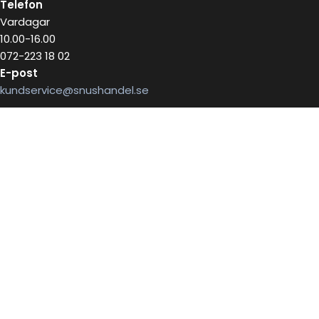
Telefon
Vardagar
10.00-16.00
072-223 18 02
E-post
kundservice@snushandel.se
BETALA SÄKERT MED
INFOBREV
Skriv in ditt mail för information
E-postadress: