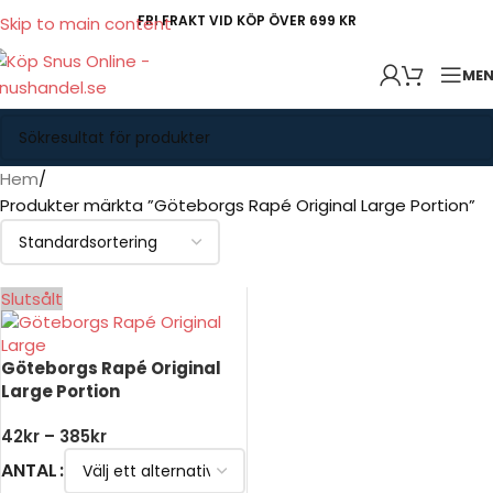
FRI FRAKT VID KÖP ÖVER 699 KR
Skip to main content
ME
Hem
Produkter märkta ”Göteborgs Rapé Original Large Portion”
Slutsålt
Göteborgs Rapé Original
Large Portion
42
kr
–
385
kr
ANTAL