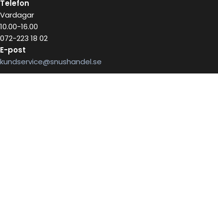
Telefon
Vardagar
10.00-16.00
072-223 18 02
E-post
kundservice@snushandel.se
BETALA SÄKERT MED
INFOBREV
Skriv in ditt mail för information
E-postadress: