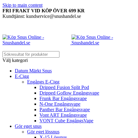
Skip to main content
FRI FRAKT VID KÖP ÖVER 699 KR
Kundtjänst: kundservice@snushandel.se
Välj kategori
Datum Märkt Snus
E-Cigg
Engångs E-Cigg
Dripped Fusion Split Pod
Dripped Goflow Engångsvape
Frunk Bar Engångsvape
N-One Engångsvape
Panther Bar Engångsvape
Vont ART Engångsvape
VONT Cube EngångsVape
Gör eget snus
Gör eget lössnus
X-15 Lössnus