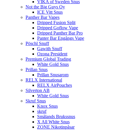
VIKA of Sweden Snus
Not the Big Guys Oy
ICE Vitt Snus
Panther Bar Vapes
Dripped Fusion Split
Dripped Goflow Vape
Dripped Panther Bar Pro
Panter Bar Engångs Vape
Pöschl Snuff
Gawith Snuff
Ozona President
Premium Global Trading
White Gold Snus
Prillan Snus
Prillan Snusarom
RELX International
RELX AirPouches
Silverton AB
White Gold Snus
Skruf Snus
Knox Snus
skruf
Smålands Brukssnus
X All White Snus
ZONE Nikotinpåsar