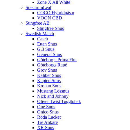
Zone X All White
SpectrumLeaf
COCO Hybridpåsar
VOON CBD
Stingfree AB
Stingfree Snus
Swedish Match
Catch
Ettan Snus
G.3 Snus
General Snus
Göteborgs Prima Fint
Göteborgs Rapé
Grov Snus
Kaliber Snus
Kapten Snus
Kronan Snus
Mustang Lössnus
Nick and Johnny
Oliver Twist Tuggtobak
One Snus
Onico Snus
Röda Lacket
Tre Ankare
XR Snus