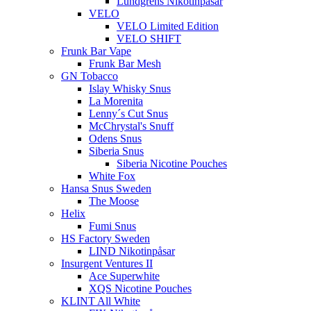
Lundgrens Nikotinpåsar
VELO
VELO Limited Edition
VELO SHIFT
Frunk Bar Vape
Frunk Bar Mesh
GN Tobacco
Islay Whisky Snus
La Morenita
Lenny´s Cut Snus
McChrystal's Snuff
Odens Snus
Siberia Snus
Siberia Nicotine Pouches
White Fox
Hansa Snus Sweden
The Moose
Helix
Fumi Snus
HS Factory Sweden
LIND Nikotinpåsar
Insurgent Ventures II
Ace Superwhite
XQS Nicotine Pouches
KLINT All White