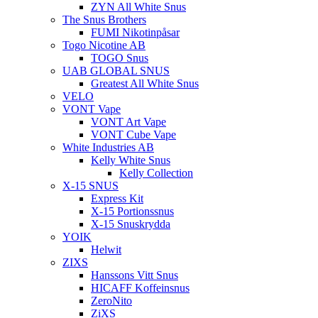
ZYN All White Snus
The Snus Brothers
FUMI Nikotinpåsar
Togo Nicotine AB
TOGO Snus
UAB GLOBAL SNUS
Greatest All White Snus
VELO
VONT Vape
VONT Art Vape
VONT Cube Vape
White Industries AB
Kelly White Snus
Kelly Collection
X-15 SNUS
Express Kit
X-15 Portionssnus
X-15 Snuskrydda
YOIK
Helwit
ZIXS
Hanssons Vitt Snus
HICAFF Koffeinsnus
ZeroNito
ZiXS