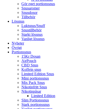
Gör eget portionssnus
Snusaromer
Snusdosor
Tillbehör
Lössnus
Luktsnus/Snuff
Snustillbehör
Starkt lössnus
Vanligt lössnus
Nyheter
Övrigt
Portionssnus
15Kr Dosan
AirPouch
CBD Snus
Koffein snus
Limited Edition Snus
Mini portionssnus
Mix Pack Snus
Nikotinfritt Snus
Nikotinpåsar
Limited Edition
Slim Portionssnus
Stark portionssnus
Vanligt portionssnus