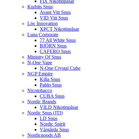
FIX Nikotinpåsar
Kurbits Snus
Avant Vitt Snus
VID Vitt Snus
Liw Innovation
XPCT Nikotinpåsar
Luna Corporate
77 All White Snus
BJÖRN Snus
CAFERO Snus
Ministry Of Snus
N-One Vape
N-One Crystal Cube
NGP Empire
Killa Snus
Pablo Snus
Nicotobacco
CUBA Snus
Nordic Brands
VILD Nikotinpåsar
Nordic Snus (JTI)
LD Snus
Nordic Spirit
Vårgårda Snus
Nordicgoods AB