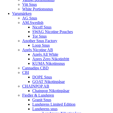
Vitt Snus
White Portionssnus
Varumärken
AG Snus
AM.Swedish
Nicoff Snus
SWAG Nicotine Pouches
Tor Snus
Another Snus Factory
Loop Snus
Après Nicotine AB
Après All White
Apres Zero Nikotinfritt
KUMA Nikotinsnus
Cannadips CBD
CBI
DOPE Snus
GOAT Nikotinpåsar
CHAINPOP AB
Chainpop Nikotinpåsar
Fiedler & Lundgren
Granit Snus
Lundgrens Limited Edition
Lundgrens snus