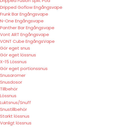
Dripped Fusion Split Pod
Dripped Goflow Engångsvape
Frunk Bar Engångsvape
N-One Engångsvape
Panther Bar Engångsvape
Vont ART Engångsvape
VONT Cube EngångsVape
Gör eget snus
Gör eget lössnus
X-15 Lössnus
Gör eget portionssnus
Snusaromer
Snusdosor
Tillbehör
Lössnus
Luktsnus/Snuff
Snustillbehör
Starkt lössnus
Vanligt lössnus