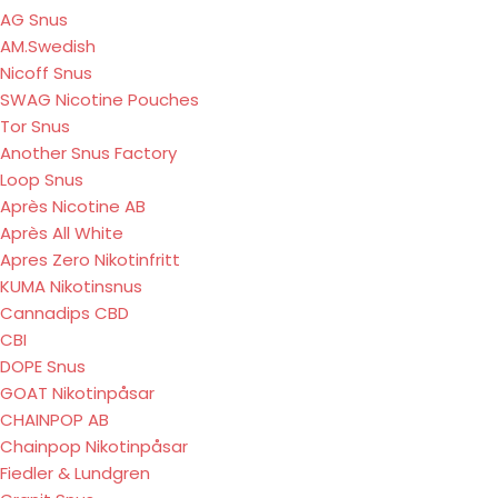
AG Snus
AM.Swedish
Nicoff Snus
SWAG Nicotine Pouches
Tor Snus
Another Snus Factory
Loop Snus
Après Nicotine AB
Après All White
Apres Zero Nikotinfritt
KUMA Nikotinsnus
Cannadips CBD
CBI
DOPE Snus
GOAT Nikotinpåsar
CHAINPOP AB
Chainpop Nikotinpåsar
Fiedler & Lundgren