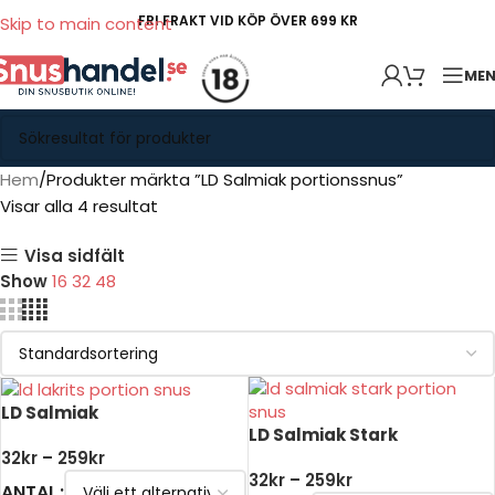
FRI FRAKT VID KÖP ÖVER 699 KR
Skip to main content
ME
Hem
Produkter märkta ”LD Salmiak portionssnus”
Visar alla 4 resultat
Visa sidfält
Show
16
32
48
LD Salmiak
LD Salmiak Stark
32
kr
–
259
kr
32
kr
–
259
kr
ANTAL