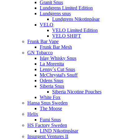
Granit Snus
Lundgrens Limited Edition
Lundgrens snus
Lundgrens Nikotinpåsar
VELO
VELO Limited Edition
VELO SHIFT
Frunk Bar Vape
Frunk Bar Mesh
GN Tobacco
Islay Whisky Snus
La Morenita
Lenny´s Cut Snus
McChrystal's Snuff
Odens Snus
Siberia Snus
Siberia Nicotine Pouches
White Fox
Hansa Snus Sweden
The Moose
Helix
Fumi Snus
HS Factory Sweden
LIND Nikotinpåsar
Insurgent Ventures II