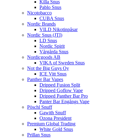
Killa Snus
Pablo Snus
Nicotobacco
CUBA Snus
Nordic Brands
VILD Nikotinpåsar
Nordic Snus (JTI)
LD Snus
Nordic Spirit
Vårgårda Snus
Nordicgoods AB
VIKA of Sweden Snus
Not the Big Guys Oy
ICE Vitt Snus
Panther Bar Vapes
Dripped Fusion Split
Dripped Goflow Vape
Dripped Panther Bar Pro
Panter Bar Engångs Vape
Pöschl Snuff
Gawith Snuff
Ozona President
Premium Global Trading
White Gold Snus
Prillan Snus