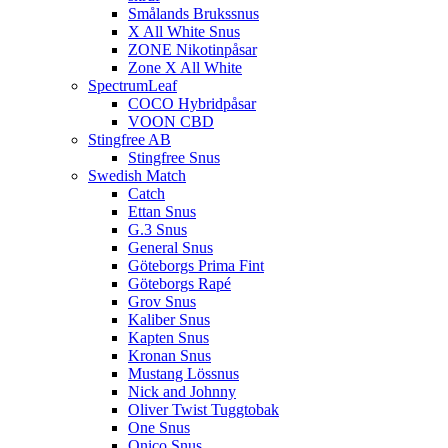
Smålands Brukssnus
X All White Snus
ZONE Nikotinpåsar
Zone X All White
SpectrumLeaf
COCO Hybridpåsar
VOON CBD
Stingfree AB
Stingfree Snus
Swedish Match
Catch
Ettan Snus
G.3 Snus
General Snus
Göteborgs Prima Fint
Göteborgs Rapé
Grov Snus
Kaliber Snus
Kapten Snus
Kronan Snus
Mustang Lössnus
Nick and Johnny
Oliver Twist Tuggtobak
One Snus
Onico Snus