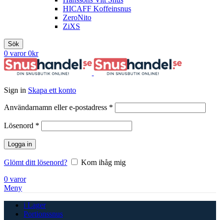
HICAFF Koffeinsnus
ZeroNito
ZiXS
Sök
0
varor
0
kr
Sign in
Skapa ett konto
Obligatoriskt
Användarnamn eller e-postadress
*
Obligatoriskt
Lösenord
*
Logga in
Glömt ditt lösenord?
Kom ihåg mig
0
varor
Meny
i Lager
Portionssnus