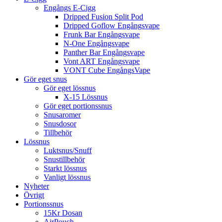
Engångs E-Cigg
Dripped Fusion Split Pod
Dripped Goflow Engångsvape
Frunk Bar Engångsvape
N-One Engångsvape
Panther Bar Engångsvape
Vont ART Engångsvape
VONT Cube EngångsVape
Gör eget snus
Gör eget lössnus
X-15 Lössnus
Gör eget portionssnus
Snusaromer
Snusdosor
Tillbehör
Lössnus
Luktsnus/Snuff
Snustillbehör
Starkt lössnus
Vanligt lössnus
Nyheter
Övrigt
Portionssnus
15Kr Dosan
AirPouch