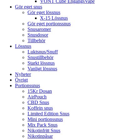
VONT Cube EngångsVape
Gör eget snus
Gör eget lössnus
X-15 Lössnus
Gör eget portionssnus
Snusaromer
Snusdosor
Tillbehör
Lössnus
Luktsnus/Snuff
Snustillbehör
Starkt lössnus
Vanligt lössnus
Nyheter
Övrigt
Portionssnus
15Kr Dosan
AirPouch
CBD Snus
Koffein snus
Limited Edition Snus
Mini portionssnus
Mix Pack Snus
Nikotinfritt Snus
Nikotinpåsar