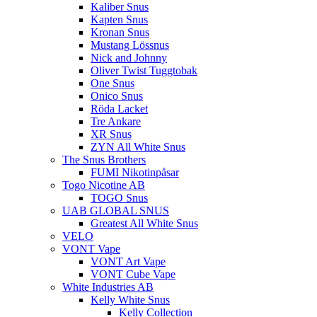
Kaliber Snus
Kapten Snus
Kronan Snus
Mustang Lössnus
Nick and Johnny
Oliver Twist Tuggtobak
One Snus
Onico Snus
Röda Lacket
Tre Ankare
XR Snus
ZYN All White Snus
The Snus Brothers
FUMI Nikotinpåsar
Togo Nicotine AB
TOGO Snus
UAB GLOBAL SNUS
Greatest All White Snus
VELO
VONT Vape
VONT Art Vape
VONT Cube Vape
White Industries AB
Kelly White Snus
Kelly Collection