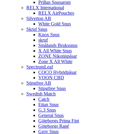
Prillan Snusarom
RELX International
RELX AirPouches
Silverton AB
White Gold Snus
Skruf Snus
Knox Snus
skruf
Smålands Brukssnus
X All White Snus
ZONE Nikotinpåsar
Zone X All White
SpectrumLeaf
COCO Hybridpåsar
VOON CBD
Stingfree AB
Stingfree Snus
Swedish Match
Catch
Ettan Snus
G.3 Snus
General Snus
Göteborgs Prima Fint
Göteborgs Rapé
Grov Snus