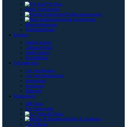
Vitt Snus
White Portionssnus
Vanligt portionssnus
Stark portionssnus
Mini portionssnus
Nikotinfritt Snus
Lössnus
Vanligt lössnus
Luktsnus/Snuff
Starkt lössnus
Snustillbehör
Gör eget snus
Gör eget lössnus
Gör eget portionssnus
Snusaromer
Snusdosor
Tillbehör
Varumärken
24K Snus
Ace Superwhite
AG Snus
Fiedler & Lundgren
GN Tobacco