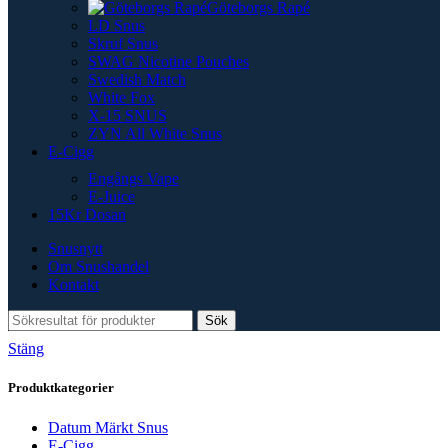
Göteborgs Rapé
LD Snus
Skruf Snus
SWAG Nicotine Pouches
Swedish Match
White Fox
X-15 SNUS
ZYN All White Snus
E-Cigg
Engångs Vape
E-Juice
15Kr Dosan
Snusnytt
Om Snushandel
Kontakt
Sök
Stäng
Produktkategorier
Datum Märkt Snus
E-Cigg