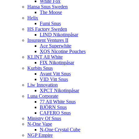
White Fox
Hansa Snus Sweden
The Moose
Helix
Fumi Snus
HS Factory Sweden
LIND Nikotinpåsar
Insurgent Ventures II
Ace Superwhite
XQS Nicotine Pouches
KLINT All White
FIX Nikotinpåsar
Kurbits Snus
Avant Vitt Snus
VID Vitt Snus
Liw Innovation
XPCT Nikotinpåsar
Luna Corporate
77 All White Snus
BJÖRN Snus
CAFERO Snus
Ministry Of Snus
N-One Vape
N-One Crystal Cube
NGP Empire