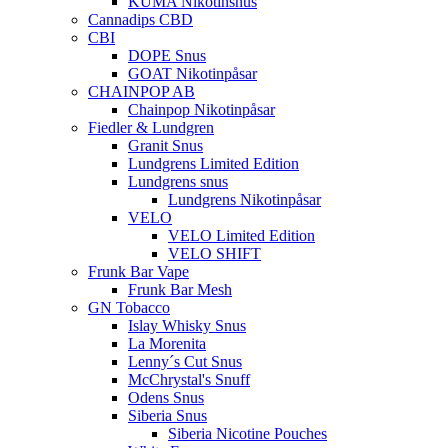
KUMA Nikotinsnus
Cannadips CBD
CBI
DOPE Snus
GOAT Nikotinpåsar
CHAINPOP AB
Chainpop Nikotinpåsar
Fiedler & Lundgren
Granit Snus
Lundgrens Limited Edition
Lundgrens snus
Lundgrens Nikotinpåsar
VELO
VELO Limited Edition
VELO SHIFT
Frunk Bar Vape
Frunk Bar Mesh
GN Tobacco
Islay Whisky Snus
La Morenita
Lenny´s Cut Snus
McChrystal's Snuff
Odens Snus
Siberia Snus
Siberia Nicotine Pouches