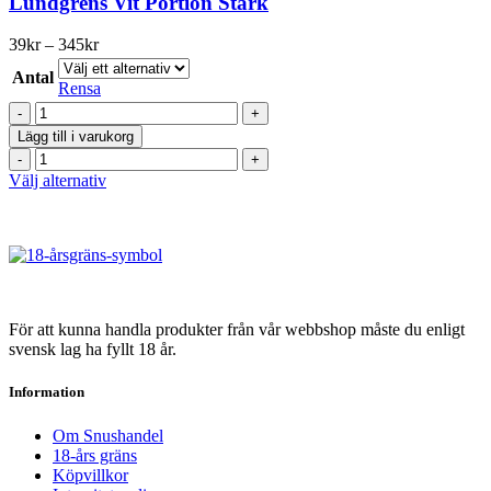
Lundgrens Vit Portion Stark
Prisintervall:
39
kr
–
345
kr
39kr
Antal
till
Rensa
345kr
Lundgrens
Vit
Lägg till i varukorg
Portion
Lundgrens
Stark
Vit
Den
Välj alternativ
mängd
Portion
här
Stark
produkten
mängd
har
flera
varianter.
De
olika
För att kunna handla produkter från vår webbshop måste du enligt
alternativen
svensk lag ha fyllt 18 år.
kan
väljas
Information
på
produktsidan
Om Snushandel
18-års gräns
Köpvillkor