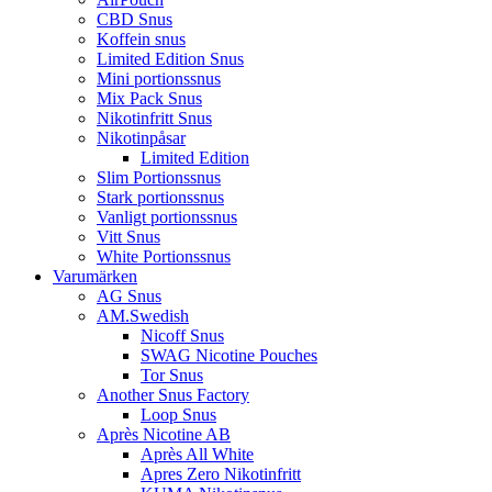
CBD Snus
Koffein snus
Limited Edition Snus
Mini portionssnus
Mix Pack Snus
Nikotinfritt Snus
Nikotinpåsar
Limited Edition
Slim Portionssnus
Stark portionssnus
Vanligt portionssnus
Vitt Snus
White Portionssnus
Varumärken
AG Snus
AM.Swedish
Nicoff Snus
SWAG Nicotine Pouches
Tor Snus
Another Snus Factory
Loop Snus
Après Nicotine AB
Après All White
Apres Zero Nikotinfritt