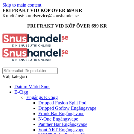
Skip to main content
FRI FRAKT VID KÖP ÖVER 699 KR
Kundtjänst: kundservice@snushandel.se
FRI FRAKT VID KÖP ÖVER 699 KR
Välj kategori
Datum Märkt Snus
E-Cigg
Engångs E-Cigg
Dripped Fusion Split Pod
Dripped Goflow Engångsvape
Frunk Bar Engångsvape
N-One Engångsvape
Panther Bar Engångsvape
Vont ART Engångsvape