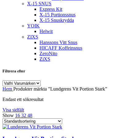
X-15 SNUS
Express Kit
X-15 Portionssnus
X-15 Snuskrydda
YOIK
Helwit
ZIXS
Hanssons Vitt Snus
HICAFF Koffeinsnus
ZeroNito
ZiXS
Filtrera efter
Hem
Produkter märkta ”Lundgrens Vit Portion Stark”
Endast ett sökresultat
Visa sidfält
Show
16
32
48