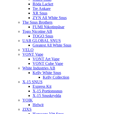
Röda Lacket
Tre Ankare
XR Snus
ZYN All White Snus
The Snus Brothers
FUMI Nikotinpåsar
Togo Nicotine AB
TOGO Snus
UAB GLOBAL SNUS
Greatest All White Snus
VELO
VONT Vape
VONT Art Vape
VONT Cube Vape
White Industries AB
Kelly White Snus
Kelly Collection
X-15 SNUS
Express Kit
X-15 Portionssnus
X-15 Snuskrydda
YOIK
Helwit
ZIXS
Hanssons Vitt Snus