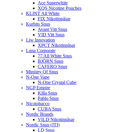
Ace Superwhite
XQS Nicotine Pouches
KLINT All White
FIX Nikotinpåsar
Kurbits Snus
Avant Vitt Snus
VID Vitt Snus
Liw Innovation
XPCT Nikotinpåsar
Luna Corporate
77 All White Snus
BJÖRN Snus
CAFERO Snus
Ministry Of Snus
N-One Vape
N-One Crystal Cube
NGP Empire
Killa Snus
Pablo Snus
Nicotobacco
CUBA Snus
Nordic Brands
VILD Nikotinpåsar
Nordic Snus (JTI)
LD Snus