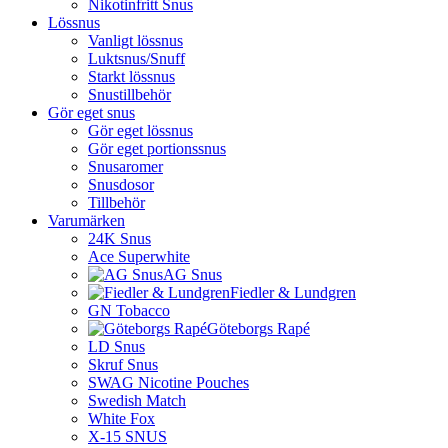
Nikotinfritt Snus
Lössnus
Vanligt lössnus
Luktsnus/Snuff
Starkt lössnus
Snustillbehör
Gör eget snus
Gör eget lössnus
Gör eget portionssnus
Snusaromer
Snusdosor
Tillbehör
Varumärken
24K Snus
Ace Superwhite
AG Snus
Fiedler & Lundgren
GN Tobacco
Göteborgs Rapé
LD Snus
Skruf Snus
SWAG Nicotine Pouches
Swedish Match
White Fox
X-15 SNUS