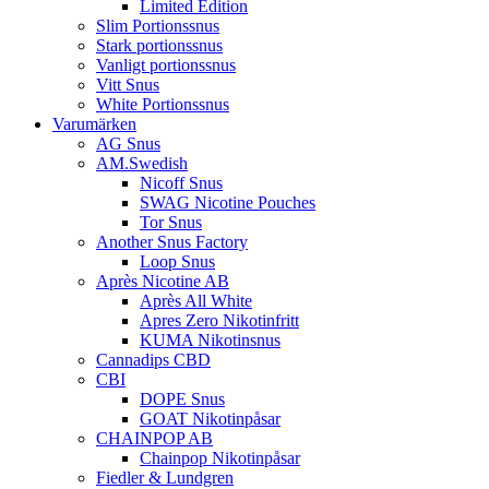
Limited Edition
Slim Portionssnus
Stark portionssnus
Vanligt portionssnus
Vitt Snus
White Portionssnus
Varumärken
AG Snus
AM.Swedish
Nicoff Snus
SWAG Nicotine Pouches
Tor Snus
Another Snus Factory
Loop Snus
Après Nicotine AB
Après All White
Apres Zero Nikotinfritt
KUMA Nikotinsnus
Cannadips CBD
CBI
DOPE Snus
GOAT Nikotinpåsar
CHAINPOP AB
Chainpop Nikotinpåsar
Fiedler & Lundgren