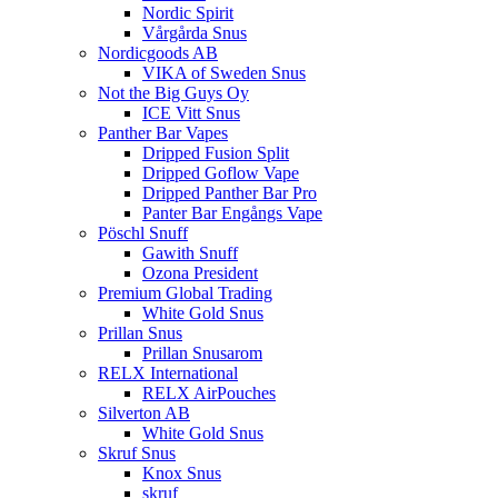
Nordic Spirit
Vårgårda Snus
Nordicgoods AB
VIKA of Sweden Snus
Not the Big Guys Oy
ICE Vitt Snus
Panther Bar Vapes
Dripped Fusion Split
Dripped Goflow Vape
Dripped Panther Bar Pro
Panter Bar Engångs Vape
Pöschl Snuff
Gawith Snuff
Ozona President
Premium Global Trading
White Gold Snus
Prillan Snus
Prillan Snusarom
RELX International
RELX AirPouches
Silverton AB
White Gold Snus
Skruf Snus
Knox Snus
skruf