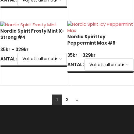
VÄLJ ALTERNATIV
Nordic Spirit Frosty Mint X-
Nordic Spirit Icy
Strong #4
Peppermint Max #6
35
kr
–
329
kr
35
kr
–
329
kr
ANTAL
ANTAL
VÄLJ ALTERNATIV
VÄLJ ALTERNATIV
1
2
→