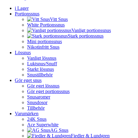
i Lager
Portionssnus
Vitt Snus
White Portionssnus
Vanligt portionssnus
Stark portionssnus
Mini portionssnus
Nikotinfritt Snus
Lössnus
Vanligt lössnus
Luktsnus/Snuff
Starkt lössnus
Snustillbehör
Gör eget snus
Gör eget lössnus
Gör eget portionssnus
Snusaromer
Snusdosor
Tillbehör
Varumärken
24K Snus
Ace Superwhite
AG Snus
Fiedler & Lundgren