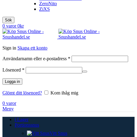
ZeroNito
ZiXS
Sök
0
varor
0
kr
Sign in
Skapa ett konto
Obligatoriskt
Användarnamn eller e-postadress
*
Obligatoriskt
Lösenord
*
Logga in
Glömt ditt lösenord?
Kom ihåg mig
0
varor
Meny
i Lager
Portionssnus
Vitt Snus