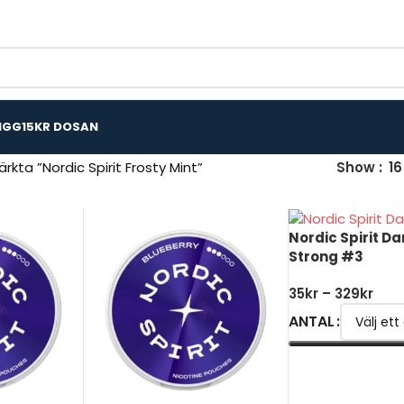
IGG
15KR DOSAN
rkta ”Nordic Spirit Frosty Mint”
Show
16
Nordic Spirit Dar
Strong #3
35
kr
–
329
kr
ANTAL
VÄLJ ALTERNATI