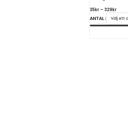
35
kr
–
329
kr
ANTAL
VÄLJ ALTERNATIV