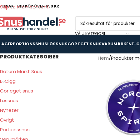
RI FRAKT VID KÖP ÖVER 699 KR
Skip to main content
VÄLJ KATEGORI
 LAGER
PORTIONSSNUS
LÖSSNUS
GÖR EGET SNUS
VARUMÄRKEN
E-C
PRODUKTKATEGORIER
Hem
Produkter mä
Datum Märkt Snus
E-Cigg
Gör eget snus
Lössnus
Nyheter
Övrigt
Portionssnus
Varumärken