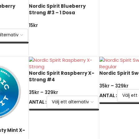
ueberry
Nordic Spirit Blueberry
Strong #3 – 1 Dosa
15
kr
LÄGG TILL I VARUKORG
Nordic Spirit Raspberry X-
Nordic Spirit S
Strong #4
35
kr
–
329
kr
35
kr
–
329
kr
ANTAL
ANTAL
VÄLJ ALTERNATI
VÄLJ ALTERNATIV
sty Mint X-