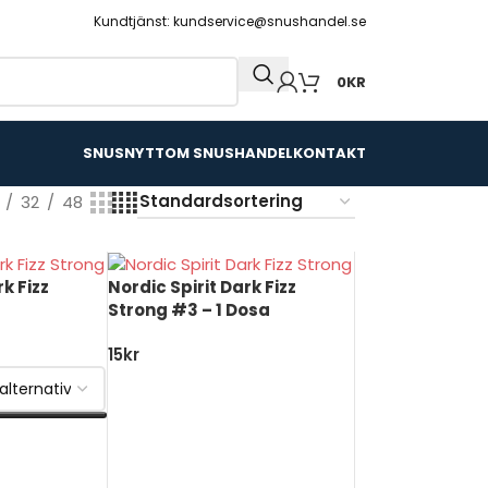
Kundtjänst: kundservice@snushandel.se
0
KR
SNUSNYTT
OM SNUSHANDEL
KONTAKT
32
48
k Fizz
Nordic Spirit Dark Fizz
Strong #3 – 1 Dosa
15
kr
LÄGG TILL I VARUKORG
V