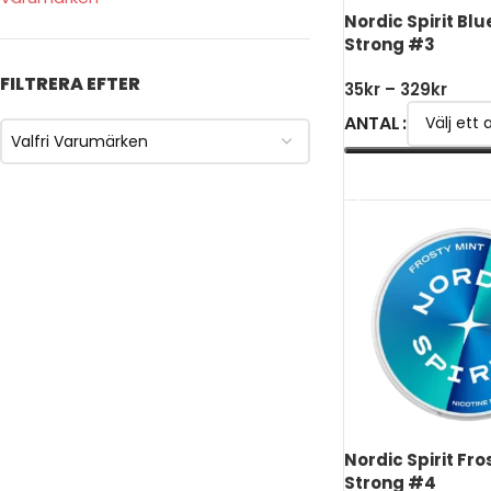
Nordic Spirit Bl
Strong #3
FILTRERA EFTER
35
kr
–
329
kr
ANTAL
Valfri Varumärken
VÄLJ ALTERNATIV
Nordic Spirit Fro
Strong #4