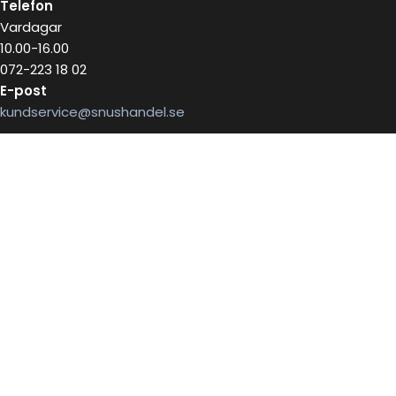
Telefon
Vardagar
10.00-16.00
072-223 18 02
E-post
kundservice@snushandel.se
BETALA SÄKERT MED
INFOBREV
Skriv in ditt mail för information
E-postadress: