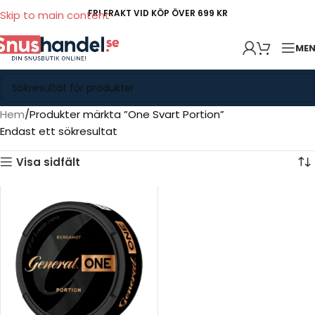
FRI FRAKT VID KÖP ÖVER 699 KR
Skip to main content
ME
Hem
Produkter märkta ”One Svart Portion”
Endast ett sökresultat
Visa sidfält