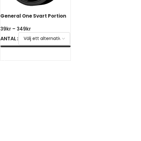
General One Svart Portion
39
kr
–
349
kr
ANTAL
VÄLJ ALTERNATIV