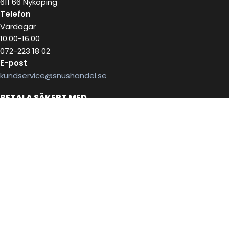
611 66 Nyköping
Telefon
Vardagar
10.00-16.00
072-223 18 02
E-post
kundservice@snushandel.se
BETALA SÄKERT MED
INFOBREV
Skriv in ditt mail för information