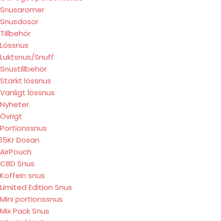
Snusaromer
Snusdosor
Tillbehör
Lössnus
Luktsnus/Snuff
Snustillbehör
Starkt lössnus
Vanligt lössnus
Nyheter
Övrigt
Portionssnus
15Kr Dosan
AirPouch
CBD Snus
Koffein snus
Limited Edition Snus
Mini portionssnus
Mix Pack Snus