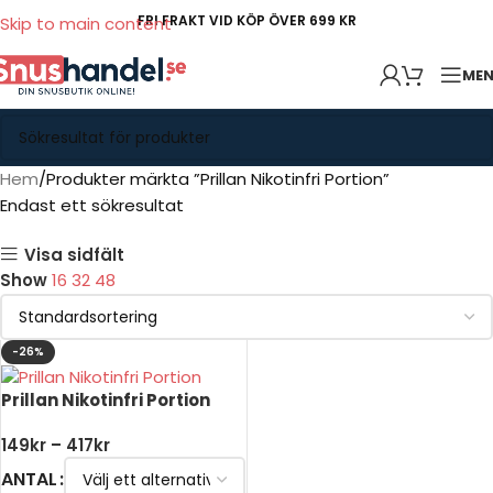
FRI FRAKT VID KÖP ÖVER 699 KR
Skip to main content
ME
Hem
Produkter märkta ”Prillan Nikotinfri Portion”
Endast ett sökresultat
Visa sidfält
Show
16
32
48
-26%
Prillan Nikotinfri Portion
149
kr
–
417
kr
ANTAL