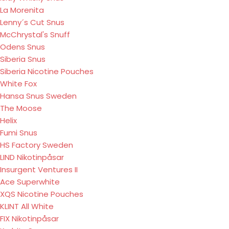
La Morenita
Lenny´s Cut Snus
McChrystal's Snuff
Odens Snus
Siberia Snus
Siberia Nicotine Pouches
White Fox
Hansa Snus Sweden
The Moose
Helix
Fumi Snus
HS Factory Sweden
LIND Nikotinpåsar
Insurgent Ventures II
Ace Superwhite
XQS Nicotine Pouches
KLINT All White
FIX Nikotinpåsar