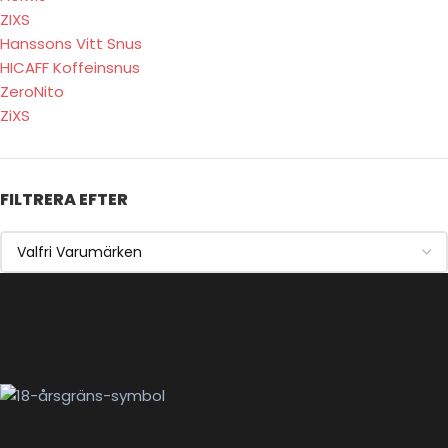
ZIXS
Hanssons Vitt Snus
HICAFF Koffeinsnus
ZeroNito
ZiXS
FILTRERA EFTER