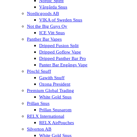
Nordic Spirit
Vårgårda Snus
Nordicgoods AB
VIKA of Sweden Snus
Not the Big Guys Oy
ICE Vitt Snus
Panther Bar Vapes
Dripped Fusion Split
Dripped Goflow Vape
Dripped Panther Bar Pro
Panter Bar Engångs Vape
Pöschl Snuff
Gawith Snuff
Ozona President
Premium Global Trading
White Gold Snus
Prillan Snus
Prillan Snusarom
RELX International
RELX AirPouches
Silverton AB
White Gold Snus