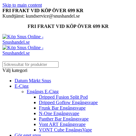
Skip to main content
FRI FRAKT VID KÖP ÖVER 699 KR
Kundtjänst: kundservice@snushandel.se
FRI FRAKT VID KÖP ÖVER 699 KR
Välj kategori
Datum Märkt Snus
E-Cigg
Engångs E-Cigg
Dripped Fusion Split Pod
Dripped Goflow Engångsvape
Frunk Bar Engångsvape
N-One Engångsvape
Panther Bar Engångsvape
Vont ART Engångsvape
VONT Cube EngångsVape
Gör eget snus