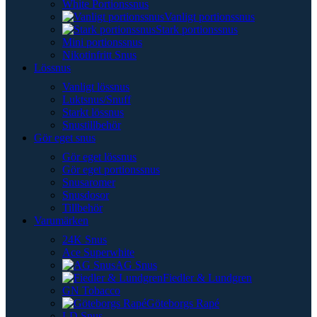
White Portionssnus
Vanligt portionssnus
Stark portionssnus
Mini portionssnus
Nikotinfritt Snus
Lössnus
Vanligt lössnus
Luktsnus/Snuff
Starkt lössnus
Snustillbehör
Gör eget snus
Gör eget lössnus
Gör eget portionssnus
Snusaromer
Snusdosor
Tillbehör
Varumärken
24K Snus
Ace Superwhite
AG Snus
Fiedler & Lundgren
GN Tobacco
Göteborgs Rapé
LD Snus