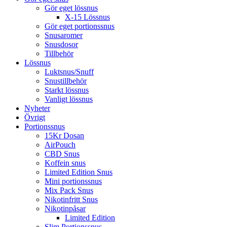
Gör eget lössnus
X-15 Lössnus
Gör eget portionssnus
Snusaromer
Snusdosor
Tillbehör
Lössnus
Luktsnus/Snuff
Snustillbehör
Starkt lössnus
Vanligt lössnus
Nyheter
Övrigt
Portionssnus
15Kr Dosan
AirPouch
CBD Snus
Koffein snus
Limited Edition Snus
Mini portionssnus
Mix Pack Snus
Nikotinfritt Snus
Nikotinpåsar
Limited Edition
Slim Portionssnus