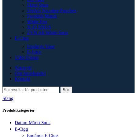
Skruf Snus
SWAG Nicotine Pouches
Swedish Match
White Fox
X-15 SNUS
ZYN All White Snus
E-Cigg
Engångs Vape
E-Juice
15Kr Dosan
Snusnytt
Om Snushandel
Kontakt
Sök
Stäng
Produktkategorier
Datum Märkt Snus
E-Cigg
Engångs E-Cigg