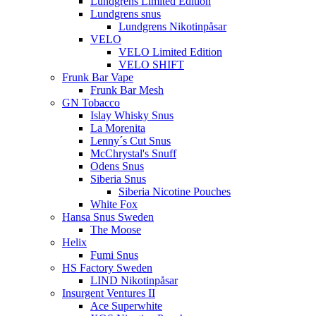
Lundgrens Limited Edition
Lundgrens snus
Lundgrens Nikotinpåsar
VELO
VELO Limited Edition
VELO SHIFT
Frunk Bar Vape
Frunk Bar Mesh
GN Tobacco
Islay Whisky Snus
La Morenita
Lenny´s Cut Snus
McChrystal's Snuff
Odens Snus
Siberia Snus
Siberia Nicotine Pouches
White Fox
Hansa Snus Sweden
The Moose
Helix
Fumi Snus
HS Factory Sweden
LIND Nikotinpåsar
Insurgent Ventures II
Ace Superwhite