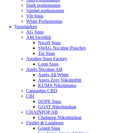
Stark portionssnus
Vanligt portionssnus
Vitt Snus
White Portionssnus
Varumärken
AG Snus
AM.Swedish
Nicoff Snus
SWAG Nicotine Pouches
Tor Snus
Another Snus Factory
Loop Snus
Après Nicotine AB
Après All White
Apres Zero Nikotinfritt
KUMA Nikotinsnus
Cannadips CBD
CBI
DOPE Snus
GOAT Nikotinpåsar
CHAINPOP AB
Chainpop Nikotinpåsar
Fiedler & Lundgren
Granit Snus