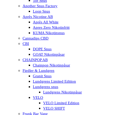
Tor Snus
Another Snus Factory
Loop Snus
Après Nicotine AB
Après All White
Apres Zero Nikotinfritt
KUMA Nikotinsnus
Cannadips CBD
CBI
DOPE Snus
GOAT Nikotinpåsar
CHAINPOP AB
Chainpop Nikotinpåsar
Fiedler & Lundgren
Granit Snus
Lundgrens Limited Edition
Lundgrens snus
Lundgrens Nikotinpåsar
VELO
VELO Limited Edition
VELO SHIFT
Frunk Bar Vape