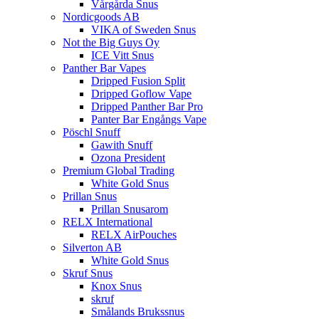
Vårgårda Snus
Nordicgoods AB
VIKA of Sweden Snus
Not the Big Guys Oy
ICE Vitt Snus
Panther Bar Vapes
Dripped Fusion Split
Dripped Goflow Vape
Dripped Panther Bar Pro
Panter Bar Engångs Vape
Pöschl Snuff
Gawith Snuff
Ozona President
Premium Global Trading
White Gold Snus
Prillan Snus
Prillan Snusarom
RELX International
RELX AirPouches
Silverton AB
White Gold Snus
Skruf Snus
Knox Snus
skruf
Smålands Brukssnus