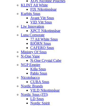
XQS Nicotine Pouches
KLINT All White
FIX Nikotinpåsar
Kurbits Snus
Avant Vitt Snus
VID Vitt Snus
Liw Innovation
XPCT Nikotinpåsar
Luna Corporate
77 All White Snus
BJÖRN Snus
CAFERO Snus
Ministry Of Snus
N-One Vape
N-One Crystal Cube
NGP Empire
Killa Snus
Pablo Snus
Nicotobacco
CUBA Snus
Nordic Brands
VILD Nikotinpåsar
Nordic Snus (JTI)
LD Snus
Nordic Spirit