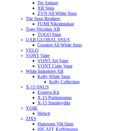
Tre Ankare
XR Snus
ZYN All White Snus
The Snus Brothers
FUMI Nikotinpåsar
Togo Nicotine AB
TOGO Snus
UAB GLOBAL SNUS
Greatest All White Snus
VELO
VONT Vape
VONT Art Vape
VONT Cube Vape
White Industries AB
Kelly White Snus
Kelly Collection
X-15 SNUS
Express Kit
X-15 Portionssnus
X-15 Snuskrydda
YOIK
Helwit
ZIXS
Hanssons Vitt Snus
HICAFF Koffeinsnus