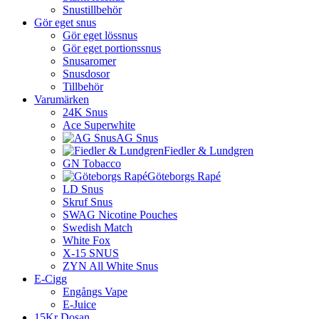
Snustillbehör
Gör eget snus
Gör eget lössnus
Gör eget portionssnus
Snusaromer
Snusdosor
Tillbehör
Varumärken
24K Snus
Ace Superwhite
AG Snus
Fiedler & Lundgren
GN Tobacco
Göteborgs Rapé
LD Snus
Skruf Snus
SWAG Nicotine Pouches
Swedish Match
White Fox
X-15 SNUS
ZYN All White Snus
E-Cigg
Engångs Vape
E-Juice
15Kr Dosan