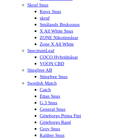
Skruf Snus
Knox Snus
skruf
Smålands Brukssnus
X All White Snus
ZONE Nikotinpåsar
Zone X All White
SpectrumLeaf
COCO Hybridpåsar
VOON CBD
Stingfree AB
Stingfree Snus
Swedish Match
Catch
Ettan Snus
G.3 Snus
General Snus
Göteborgs Prima Fint
Göteborgs Rapé
Grov Snus
Kaliber Snus