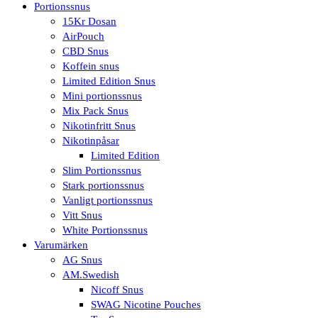
Portionssnus
15Kr Dosan
AirPouch
CBD Snus
Koffein snus
Limited Edition Snus
Mini portionssnus
Mix Pack Snus
Nikotinfritt Snus
Nikotinpåsar
Limited Edition
Slim Portionssnus
Stark portionssnus
Vanligt portionssnus
Vitt Snus
White Portionssnus
Varumärken
AG Snus
AM.Swedish
Nicoff Snus
SWAG Nicotine Pouches