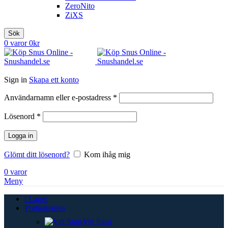
ZeroNito
ZiXS
Sök
0
varor
0
kr
Sign in
Skapa ett konto
Obligatoriskt
Användarnamn eller e-postadress
*
Obligatoriskt
Lösenord
*
Logga in
Glömt ditt lösenord?
Kom ihåg mig
0
varor
Meny
i Lager
Portionssnus
Vitt Snus