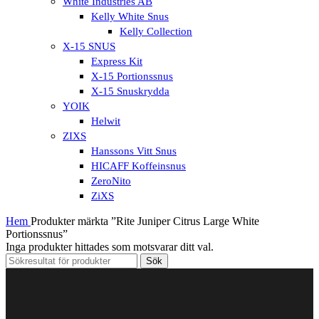
White Industries AB
Kelly White Snus
Kelly Collection
X-15 SNUS
Express Kit
X-15 Portionssnus
X-15 Snuskrydda
YOIK
Helwit
ZIXS
Hanssons Vitt Snus
HICAFF Koffeinsnus
ZeroNito
ZiXS
Hem
Produkter märkta ”Rite Juniper Citrus Large White
Portionssnus”
Inga produkter hittades som motsvarar ditt val.
Sök