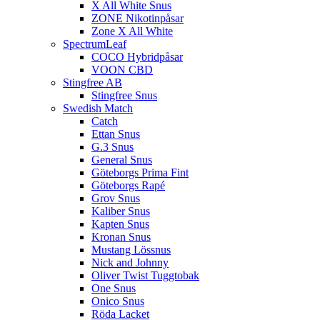
X All White Snus
ZONE Nikotinpåsar
Zone X All White
SpectrumLeaf
COCO Hybridpåsar
VOON CBD
Stingfree AB
Stingfree Snus
Swedish Match
Catch
Ettan Snus
G.3 Snus
General Snus
Göteborgs Prima Fint
Göteborgs Rapé
Grov Snus
Kaliber Snus
Kapten Snus
Kronan Snus
Mustang Lössnus
Nick and Johnny
Oliver Twist Tuggtobak
One Snus
Onico Snus
Röda Lacket