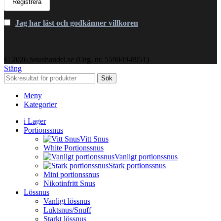
Jag har läst och godkänner villkoren
© 2026 Snushandel.se (Org. nr. 559049-8951)
Stäng
Sök
Meny
Kategorier
i Lager
Portionssnus
Vitt Snus
White Portionssnus
Vanligt portionssnus
Stark portionssnus
Mini portionssnus
Nikotinfritt Snus
Lössnus
Vanligt lössnus
Luktsnus/Snuff
Starkt lössnus