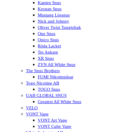
Kapten Snus
Kronan Snus
Mustang Lössnus
Nick and Johnny
Oliver Twist Tuggtobak
One Snus
Onico Snus
Röda Lacket
Tre Ankare
XR Snus
ZYN All White Snus
The Snus Brothers
FUMI Nikotinpåsar
Togo Nicotine AB
TOGO Snus
UAB GLOBAL SNUS
Greatest All White Snus
VELO
VONT Vape
VONT Art Vape
VONT Cube Vape