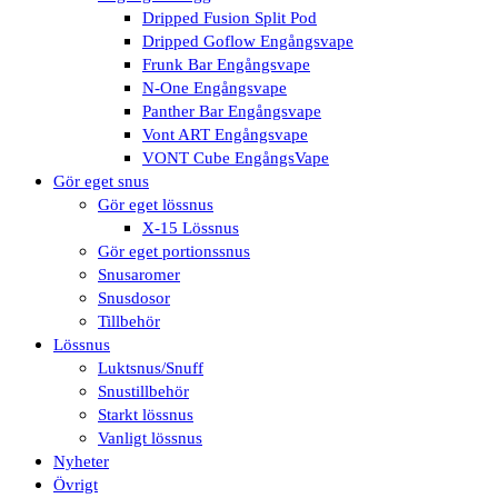
Dripped Fusion Split Pod
Dripped Goflow Engångsvape
Frunk Bar Engångsvape
N-One Engångsvape
Panther Bar Engångsvape
Vont ART Engångsvape
VONT Cube EngångsVape
Gör eget snus
Gör eget lössnus
X-15 Lössnus
Gör eget portionssnus
Snusaromer
Snusdosor
Tillbehör
Lössnus
Luktsnus/Snuff
Snustillbehör
Starkt lössnus
Vanligt lössnus
Nyheter
Övrigt