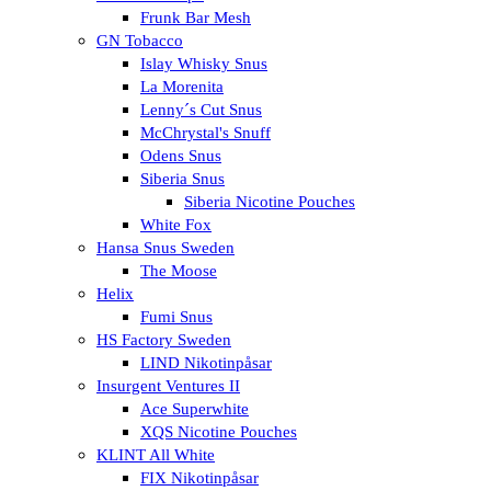
Frunk Bar Mesh
GN Tobacco
Islay Whisky Snus
La Morenita
Lenny´s Cut Snus
McChrystal's Snuff
Odens Snus
Siberia Snus
Siberia Nicotine Pouches
White Fox
Hansa Snus Sweden
The Moose
Helix
Fumi Snus
HS Factory Sweden
LIND Nikotinpåsar
Insurgent Ventures II
Ace Superwhite
XQS Nicotine Pouches
KLINT All White
FIX Nikotinpåsar