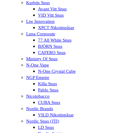
Kurbits Snus
Avant Vitt Snus
VID Vitt Snus
Liw Innovation
XPCT Nikotinpåsar
Luna Corporate
77 All White Snus
BJÖRN Snus
CAFERO Snus
Ministry Of Snus
N-One Vape
N-One Crystal Cube
NGP Empire
Killa Snus
Pablo Snus
Nicotobacco
CUBA Snus
Nordic Brands
VILD Nikotinpåsar
Nordic Snus (JTI)
LD Snus