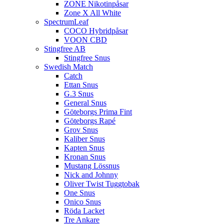
ZONE Nikotinpåsar
Zone X All White
SpectrumLeaf
COCO Hybridpåsar
VOON CBD
Stingfree AB
Stingfree Snus
Swedish Match
Catch
Ettan Snus
G.3 Snus
General Snus
Göteborgs Prima Fint
Göteborgs Rapé
Grov Snus
Kaliber Snus
Kapten Snus
Kronan Snus
Mustang Lössnus
Nick and Johnny
Oliver Twist Tuggtobak
One Snus
Onico Snus
Röda Lacket
Tre Ankare