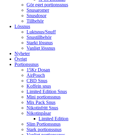
Gör eget portionssnus
Snusaromer
Snusdosor
Tillbehör
Lössnus
Luktsnus/Snuff
Snustillbehör
Starkt lössnus
Vanligt lössnus
Nyheter
Övrigt
Portionssnus
15Kr Dosan
AirPouch
CBD Snus
Koffein snus
Limited Edition Snus
Mini portionssnus
Mix Pack Snus
Nikotinfritt Snus
Nikotinpåsar
Limited Edition
Slim Portionssnus
Stark portionssnus
Vanligt portionssnus