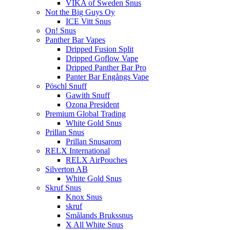
VIKA of Sweden Snus
Not the Big Guys Oy
ICE Vitt Snus
On! Snus
Panther Bar Vapes
Dripped Fusion Split
Dripped Goflow Vape
Dripped Panther Bar Pro
Panter Bar Engångs Vape
Pöschl Snuff
Gawith Snuff
Ozona President
Premium Global Trading
White Gold Snus
Prillan Snus
Prillan Snusarom
RELX International
RELX AirPouches
Silverton AB
White Gold Snus
Skruf Snus
Knox Snus
skruf
Smålands Brukssnus
X All White Snus