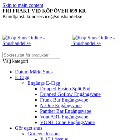
Skip to main content
FRI FRAKT VID KÖP ÖVER 699 KR
Kundtjänst: kundservice@snushandel.se
Välj kategori
Datum Märkt Snus
E-Cigg
Engångs E-Cigg
Dripped Fusion Split Pod
Dripped Goflow Engångsvape
Frunk Bar Engångsvape
N-One Engångsvape
Panther Bar Engångsvape
Vont ART Engångsvape
VONT Cube EngångsVape
Gör eget snus
Gör eget lössnus
X-15 Lössnus