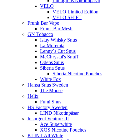
Lundgrens Nikotinpåsar
VELO
VELO Limited Edition
VELO SHIFT
Frunk Bar Vape
Frunk Bar Mesh
GN Tobacco
Islay Whisky Snus
La Morenita
Lenny´s Cut Snus
McChrystal's Snuff
Odens Snus
Siberia Snus
Siberia Nicotine Pouches
White Fox
Hansa Snus Sweden
The Moose
Helix
Fumi Snus
HS Factory Sweden
LIND Nikotinpåsar
Insurgent Ventures II
Ace Superwhite
XQS Nicotine Pouches
KLINT All White