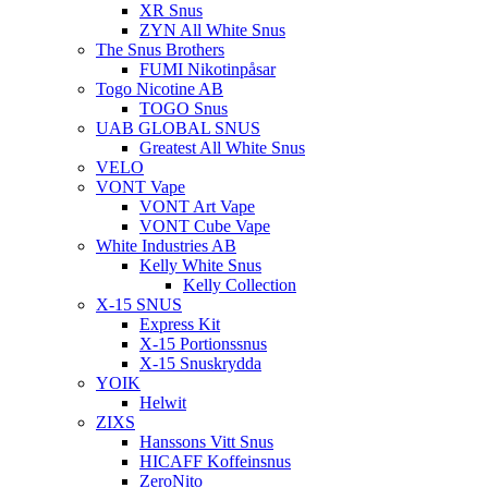
XR Snus
ZYN All White Snus
The Snus Brothers
FUMI Nikotinpåsar
Togo Nicotine AB
TOGO Snus
UAB GLOBAL SNUS
Greatest All White Snus
VELO
VONT Vape
VONT Art Vape
VONT Cube Vape
White Industries AB
Kelly White Snus
Kelly Collection
X-15 SNUS
Express Kit
X-15 Portionssnus
X-15 Snuskrydda
YOIK
Helwit
ZIXS
Hanssons Vitt Snus
HICAFF Koffeinsnus
ZeroNito