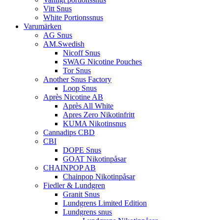
Vitt Snus
White Portionssnus
Varumärken
AG Snus
AM.Swedish
Nicoff Snus
SWAG Nicotine Pouches
Tor Snus
Another Snus Factory
Loop Snus
Après Nicotine AB
Après All White
Apres Zero Nikotinfritt
KUMA Nikotinsnus
Cannadips CBD
CBI
DOPE Snus
GOAT Nikotinpåsar
CHAINPOP AB
Chainpop Nikotinpåsar
Fiedler & Lundgren
Granit Snus
Lundgrens Limited Edition
Lundgrens snus