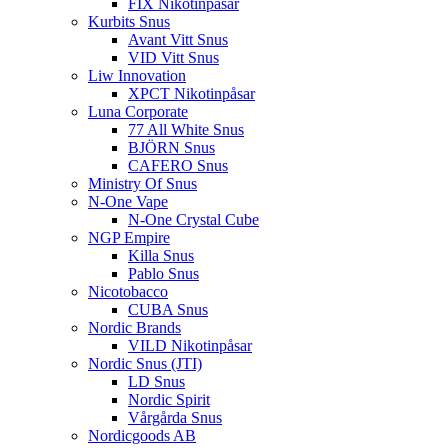
FIX Nikotinpåsar
Kurbits Snus
Avant Vitt Snus
VID Vitt Snus
Liw Innovation
XPCT Nikotinpåsar
Luna Corporate
77 All White Snus
BJÖRN Snus
CAFERO Snus
Ministry Of Snus
N-One Vape
N-One Crystal Cube
NGP Empire
Killa Snus
Pablo Snus
Nicotobacco
CUBA Snus
Nordic Brands
VILD Nikotinpåsar
Nordic Snus (JTI)
LD Snus
Nordic Spirit
Vårgårda Snus
Nordicgoods AB