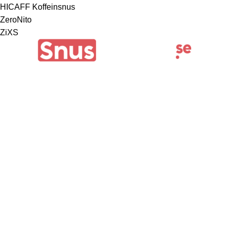
HICAFF Koffeinsnus
ZeroNito
ZiXS
För att kunna handla produkter från vår webbshop måste du
enligt svensk lag ha fyllt 18 år.