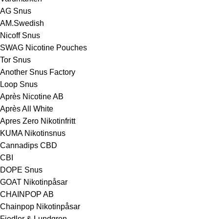
AG Snus
AM.Swedish
Nicoff Snus
SWAG Nicotine Pouches
Tor Snus
Another Snus Factory
Loop Snus
Après Nicotine AB
Après All White
Apres Zero Nikotinfritt
KUMA Nikotinsnus
Cannadips CBD
CBI
DOPE Snus
GOAT Nikotinpåsar
CHAINPOP AB
Chainpop Nikotinpåsar
Fiedler & Lundgren