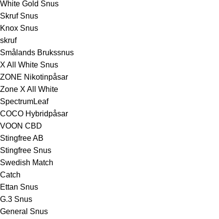
White Gold Snus
Skruf Snus
Knox Snus
skruf
Smålands Brukssnus
X All White Snus
ZONE Nikotinpåsar
Zone X All White
SpectrumLeaf
COCO Hybridpåsar
VOON CBD
Stingfree AB
Stingfree Snus
Swedish Match
Catch
Ettan Snus
G.3 Snus
General Snus