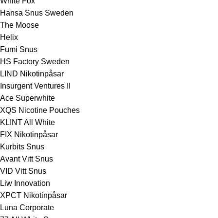
White Fox
Hansa Snus Sweden
The Moose
Helix
Fumi Snus
HS Factory Sweden
LIND Nikotinpåsar
Insurgent Ventures II
Ace Superwhite
XQS Nicotine Pouches
KLINT All White
FIX Nikotinpåsar
Kurbits Snus
Avant Vitt Snus
VID Vitt Snus
Liw Innovation
XPCT Nikotinpåsar
Luna Corporate