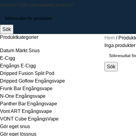
SNUSNYTT
OM SNUSHANDEL
KONTAKT
Sök
Produktkategorier
Hem
Produkte
Inga produkter 
Datum Märkt Snus
E-Cigg
Engångs E-Cigg
Sök
Dripped Fusion Split Pod
Dripped Goflow Engångsvape
Frunk Bar Engångsvape
N-One Engångsvape
Panther Bar Engångsvape
Vont ART Engångsvape
VONT Cube EngångsVape
Gör eget snus
Gör eget lössnus