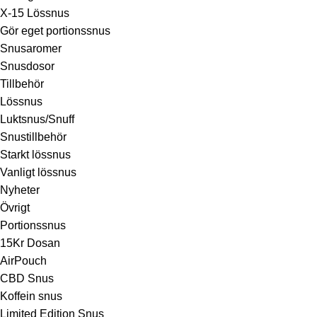
X-15 Lössnus
Gör eget portionssnus
Snusaromer
Snusdosor
Tillbehör
Lössnus
Luktsnus/Snuff
Snustillbehör
Starkt lössnus
Vanligt lössnus
Nyheter
Övrigt
Portionssnus
15Kr Dosan
AirPouch
CBD Snus
Koffein snus
Limited Edition Snus