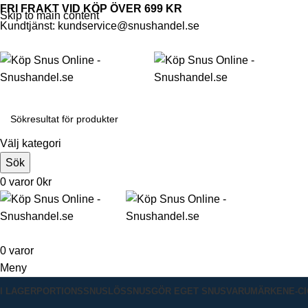
FRI FRAKT VID KÖP ÖVER 699 KR
Skip to main content
Kundtjänst: kundservice@snushandel.se
Välj kategori
Sök
0
varor
0
kr
0
varor
Meny
I LAGER
PORTIONSSNUS
LÖSSNUS
GÖR EGET SNUS
VARUMÄRKEN
E-C