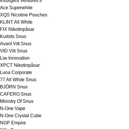
Insurgent Ventures II
Ace Superwhite
XQS Nicotine Pouches
KLINT All White
FIX Nikotinpåsar
Kurbits Snus
Avant Vitt Snus
VID Vitt Snus
Liw Innovation
XPCT Nikotinpåsar
Luna Corporate
77 All White Snus
BJÖRN Snus
CAFERO Snus
Ministry Of Snus
N-One Vape
N-One Crystal Cube
NGP Empire