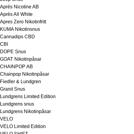
Après Nicotine AB
Après All White
Apres Zero Nikotinfritt
KUMA Nikotinsnus
Cannadips CBD
CBI
DOPE Snus
GOAT Nikotinpåsar
CHAINPOP AB
Chainpop Nikotinpåsar
Fiedler & Lundgren
Granit Snus
Lundgrens Limited Edition
Lundgrens snus
Lundgrens Nikotinpåsar
VELO
VELO Limited Edition
VELO SHIFT