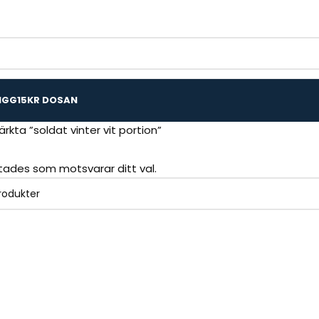
IGG
15KR DOSAN
rkta ”soldat vinter vit portion”
ttades som motsvarar ditt val.