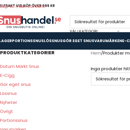
RI FRAKT VID KÖP ÖVER 699 KR
Skip to main content
VÄLJ KATEGORI
 LAGER
PORTIONSSNUS
LÖSSNUS
GÖR EGET SNUS
VARUMÄRKEN
E-C
PRODUKTKATEGORIER
Hem
Produkter mä
Datum Märkt Snus
Inga produkter hi
E-Cigg
Gör eget snus
Lössnus
Nyheter
Övrigt
Portionssnus
Varumärken