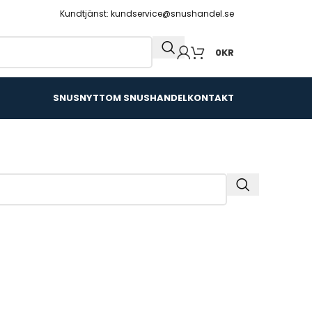
Kundtjänst: kundservice@snushandel.se
0
KR
SNUSNYTT
OM SNUSHANDEL
KONTAKT