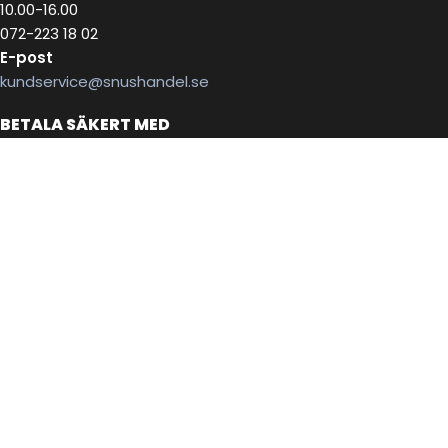
10.00-16.00
072-223 18 02
E-post
kundservice@snushandel.se
BETALA SÄKERT MED
INFOBREV
Skriv in ditt mail för information
E-postadress: