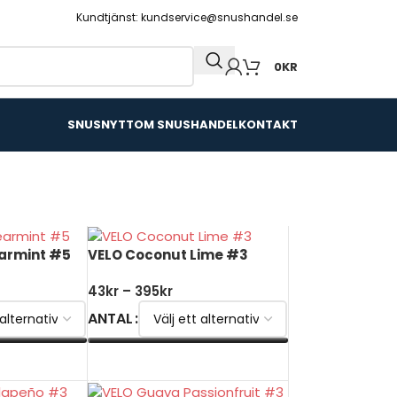
Kundtjänst: kundservice@snushandel.se
0
KR
SNUSNYTT
OM SNUSHANDEL
KONTAKT
earmint #5
VELO Coconut Lime #3
43
kr
–
395
kr
ANTAL
V
VÄLJ ALTERNATIV