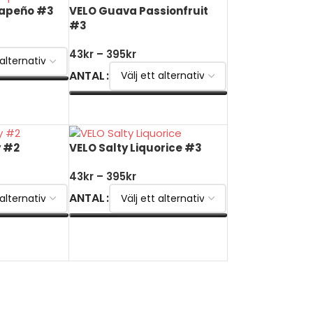
lapeño #3
VELO Guava Passionfruit
#3
43
kr
–
395
kr
ANTAL
V
VÄLJ ALTERNATIV
y #2
VELO Salty Liquorice #3
43
kr
–
395
kr
ANTAL
V
VÄLJ ALTERNATIV