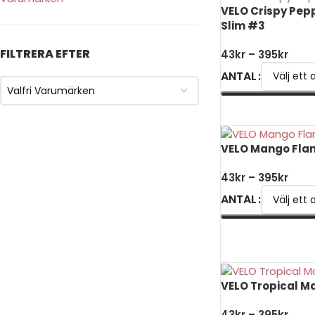
VELO Crispy Pep
Slim #3
FILTRERA EFTER
43
kr
–
395
kr
ANTAL
Valfri Varumärken
VÄLJ ALTERNATIV
VELO Mango Fla
43
kr
–
395
kr
ANTAL
VÄLJ ALTERNATIV
VELO Tropical M
43
kr
–
395
kr