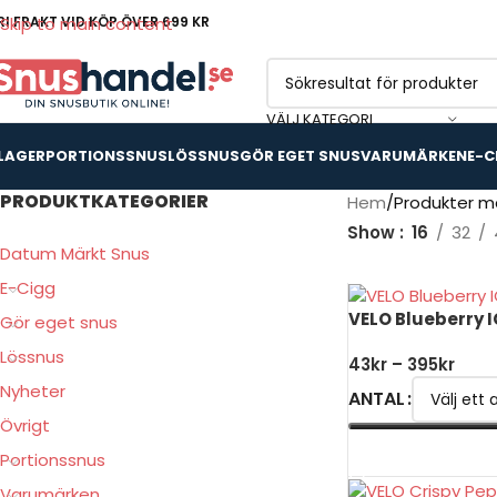
RI FRAKT VID KÖP ÖVER 699 KR
Skip to main content
VÄLJ KATEGORI
 LAGER
PORTIONSSNUS
LÖSSNUS
GÖR EGET SNUS
VARUMÄRKEN
E-C
PRODUKTKATEGORIER
Hem
Produkter mä
Show
16
32
Datum Märkt Snus
E-Cigg
VELO Blueberry 
Gör eget snus
Lössnus
43
kr
–
395
kr
Nyheter
ANTAL
Övrigt
VÄLJ ALTERNATIV
Portionssnus
Varumärken