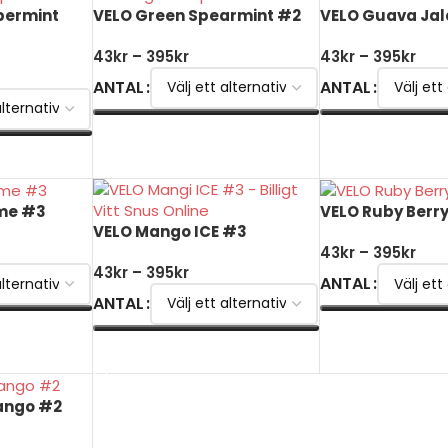
permint
VELO Green Spearmint #2
VELO Guava Ja
43
kr
–
395
kr
43
kr
–
395
kr
ANTAL
ANTAL
VÄLJ ALTERNATIV
VÄLJ ALTERNATI
me #3
VELO Ruby Berr
VELO Mango ICE #3
43
kr
–
395
kr
43
kr
–
395
kr
ANTAL
ANTAL
VÄLJ ALTERNATI
VÄLJ ALTERNATIV
ango #2