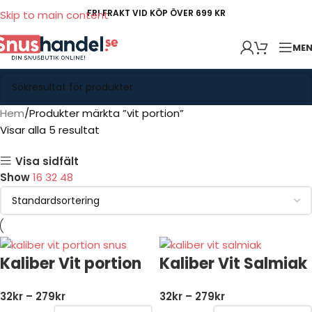
FRI FRAKT VID KÖP ÖVER 699 KR
Skip to main content
ME
Hem
Produkter märkta ”vit portion”
Visar alla 5 resultat
Visa sidfält
Show
16
32
48
Kaliber Vit portion
Kaliber Vit Salmiak
32
kr
–
279
kr
32
kr
–
279
kr