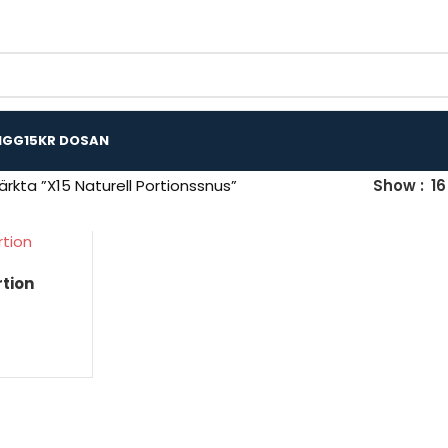
IGG
15KR DOSAN
rkta ”X15 Naturell Portionssnus”
Show
16
rtion
KORG