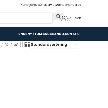
Kundtjänst: kundservice@snushandel.se
0
KR
SNUSNYTT
OM SNUSHANDEL
KONTAKT
32
48