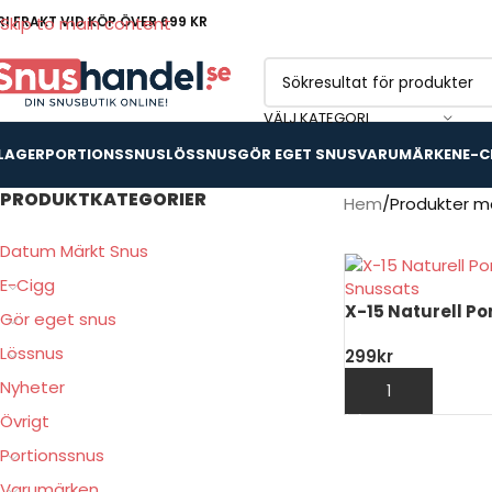
RI FRAKT VID KÖP ÖVER 699 KR
Skip to main content
VÄLJ KATEGORI
 LAGER
PORTIONSSNUS
LÖSSNUS
GÖR EGET SNUS
VARUMÄRKEN
E-C
PRODUKTKATEGORIER
Hem
Produkter mä
Datum Märkt Snus
E-Cigg
X-15 Naturell Po
Gör eget snus
Lössnus
299
kr
Nyheter
LÄGG TILL I VARU
Övrigt
Portionssnus
Varumärken