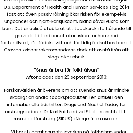
U.S. Department of Health and Human Services slog 2014
fast att även passiv rökning ökar risken för exempelvis
lungcancer och hjärt-kärlsjukdom, bland såväl vuxna som
barn. Det är också etablerat att tobaksrök i förhållande till
graviditet bland annat ökar risken för hämmad
fostertillväxt, låg födelsevikt och för tidig födsel hos barnet.
Gravida kvinnor rekommenderas dock att avstå ifrån allt
slags nikotinbruk.
”Snus är bra för folkhälsan”
Aftonbladet den 29 september 2013:
Forskarvärlden är överens om att svenskt snus är mindre
skadligt än andra tobaksprodukter. I en artikel i den
internationella tidskriften Drugs and Alcohol Today för
forskningsledaren Dr. Karl Erik Lund vid Statens institutt for
rusmiddelforskning (SIRUS) i Norge fram nya rön.
– Vi har studerat snusets inverkan på folkhälsan under