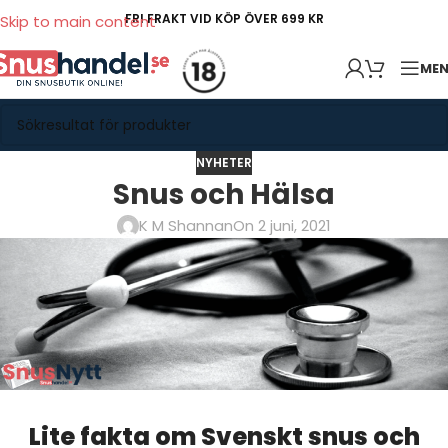
FRI FRAKT VID KÖP ÖVER 699 KR
Skip to main content
ME
NYHETER
Snus och Hälsa
K M Shannan
On 2 juni, 2021
Lite fakta om Svenskt snus och