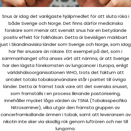
Snus är idag det vanligaste hjälpmedlet för att sluta röka i
både Sverige och Norge. Det finns därför medicinska
forskare som menar att svenskt snus har en betydande
positiv effekt för folkhälsan. Detta är bevisligen märkbart
just i Skandinaviska länder som Sverige och Norge, som idag
har fler snusare än rökare. Ett exempel på det, som i
sammanhanget ofta anses värt att nämna, är att Sverige
har den lägsta förekomsten av lungcancer i Europa, enligt
världshälsoorganisationen WHO, trots det faktum att
antalet totala tobaksanvändare står i paritet till övriga
länder. Detta är främst tack vare att det svenska snuset,
som framställs i en process liknande pastörisering,
innehåller mycket låga värden av TSNA (Tobaksspecifika
Nitrosaminer), vilka utgör den främsta gruppen av
cancerframkallande ämnen i tobak, samt att leveransen av
nikotin inte sker via skadlig rök genom luftrören och ner till
lungorna.