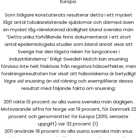
Europa.
Som tidigare konstaterats resulterar detta i ett mycket
lågt antal tobaksrelaterade sjukdomar och därmed även
en mycket låg rökrelaterad dödlighet bland svenska män.
”Detta unika förhållande finns dokumenterat i ett stort
antal epidemiologiska studier som bland annat visar att
Sverige har den lägsta risken för lungcancer i
industriländerna.” Enligt Swedish Match kan snusning
förvisso inte helt friskrivas från negativa hälsoeffekter, men
forskningsresultaten har visat att hälsoriskerna är betydligt
lägre vid snusning än vid rökning och exemplifierar dessa
resultat med följande fakta om snusning:
2011 rökte 10 procent av alla vuxna svenska män dagligen.
Motsvarande siffra för Norge var 19 procent, för Danmark 22
procent och genomsnittet för Europa (2010, senaste
uppgift) var 32 procent (1).
2011 använde 18 procent av alla vuxna svenska män snus