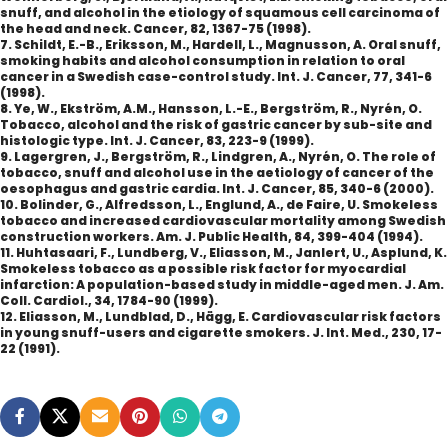
snuff, and alcohol in the etiology of squamous cell carcinoma of
the head and neck. Cancer, 82, 1367-75 (1998).
7. Schildt, E.-B., Eriksson, M., Hardell, L., Magnusson, A. Oral snuff,
smoking habits and alcohol consumption in relation to oral
cancer in a Swedish case-control study. Int. J. Cancer, 77, 341-6
(1998).
8. Ye, W., Ekström, A.M., Hansson, L.-E., Bergström, R., Nyrén, O.
Tobacco, alcohol and the risk of gastric cancer by sub-site and
histologic type. Int. J. Cancer, 83, 223-9 (1999).
9. Lagergren, J., Bergström, R., Lindgren, A., Nyrén, O. The role of
tobacco, snuff and alcohol use in the aetiology of cancer of the
oesophagus and gastric cardia. Int. J. Cancer, 85, 340-6 (2000).
10. Bolinder, G., Alfredsson, L., Englund, A., de Faire, U. Smokeless
tobacco and increased cardiovascular mortality among Swedish
construction workers. Am. J. Public Health, 84, 399-404 (1994).
11. Huhtasaari, F., Lundberg, V., Eliasson, M., Janlert, U., Asplund, K.
Smokeless tobacco as a possible risk factor for myocardial
infarction: A population-based study in middle-aged men. J. Am.
Coll. Cardiol., 34, 1784-90 (1999).
12. Eliasson, M., Lundblad, D., Hägg, E. Cardiovascular risk factors
in young snuff-users and cigarette smokers. J. Int. Med., 230, 17-
22 (1991).