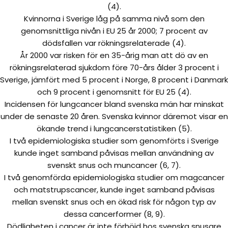
(4).
Kvinnorna i Sverige låg på samma nivå som den
genomsnittliga nivån i EU 25 år 2000; 7 procent av
dödsfallen var rökningsrelaterade (4).
År 2000 var risken för en 35-årig man att dö av en
rökningsrelaterad sjukdom före 70-års ålder 3 procent i
Sverige, jämfört med 5 procent i Norge, 8 procent i Danmark
och 9 procent i genomsnitt för EU 25 (4).
Incidensen för lungcancer bland svenska män har minskat
under de senaste 20 åren. Svenska kvinnor däremot visar en
ökande trend i lungcancerstatistiken (5).
I två epidemiologiska studier som genomförts i Sverige
kunde inget samband påvisas mellan användning av
svenskt snus och muncancer (6, 7).
I två genomförda epidemiologiska studier om magcancer
och matstrupscancer, kunde inget samband påvisas
mellan svenskt snus och en ökad risk för någon typ av
dessa cancerformer (8, 9).
Dödligheten i cancer är inte förhöjd hos svenska snusare