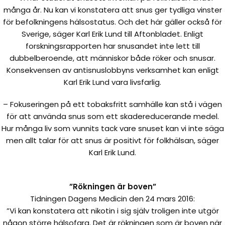
många år. Nu kan vi konstatera att snus ger tydliga vinster
för befolkningens hälsostatus. Och det här gäller också för
Sverige, säger Karl Erik Lund till Aftonbladet. Enligt
forskningsrapporten har snusandet inte lett till
dubbelberoende, att människor både röker och snusar.
Konsekvensen av antisnuslobbyns verksamhet kan enligt
Karl Erik Lund vara livsfarlig.
– Fokuseringen på ett tobaksfritt samhälle kan stå i vägen
för att använda snus som ett skadereducerande medel.
Hur många liv som vunnits tack vare snuset kan vi inte säga
men allt talar för att snus är positivt för folkhälsan, säger
Karl Erik Lund.
”Rökningen är boven”
Tidningen Dagens Medicin den 24 mars 2016:
”Vi kan konstatera att nikotin i sig själv troligen inte utgör
någon större hälsofara. Det är rökningen som är boven när