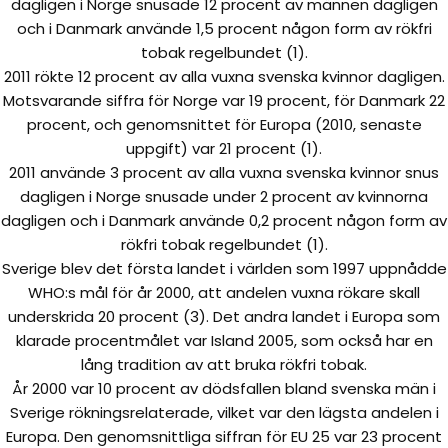
dagligen i Norge snusade 12 procent av männen dagligen
och i Danmark använde 1,5 procent någon form av rökfri
tobak regelbundet (1).
2011 rökte 12 procent av alla vuxna svenska kvinnor dagligen.
Motsvarande siffra för Norge var 19 procent, för Danmark 22
procent, och genomsnittet för Europa (2010, senaste
uppgift) var 21 procent (1).
2011 använde 3 procent av alla vuxna svenska kvinnor snus
dagligen i Norge snusade under 2 procent av kvinnorna
dagligen och i Danmark använde 0,2 procent någon form av
rökfri tobak regelbundet (1).
Sverige blev det första landet i världen som 1997 uppnådde
WHO:s mål för år 2000, att andelen vuxna rökare skall
underskrida 20 procent (3). Det andra landet i Europa som
klarade procentmålet var Island 2005, som också har en
lång tradition av att bruka rökfri tobak.
År 2000 var 10 procent av dödsfallen bland svenska män i
Sverige rökningsrelaterade, vilket var den lägsta andelen i
Europa. Den genomsnittliga siffran för EU 25 var 23 procent