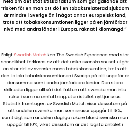
hela om det statistiska faktum som gör gällande att
”risken för en man att dö i en tobaksrelaterad sjukdom
är mindre i Sverige än i något annat europeiskt land,
trots att tobakskonsumtionen ligger på en jämförbar
nivå med andra länder i Europa, räknat i kilomängd.”
Enligt
Swedish Match
kan The Swedish Experience med stor
sannolikhet förklaras av att det unika svenska snuset utgör
en stor del av svenska mäns tobakskonsumtion, trots att
den totala tobakskonsumtionen i Sverige på ett ungefär är
densamma som i andra jämförbara länder. Den stora
skillnaden ligger alltså i det faktum att svenska män inte
röker i samma omfattning, utan istället nyttjar snus.
Statistik framtagen av Swedish Match visar dessutom på
att andelen svenska män som snusar uppgår till 18%,
samtidigt som andelen dagliga rökare bland svenska män
uppgår till 10%, vilket dessutom är det lägsta antalet i