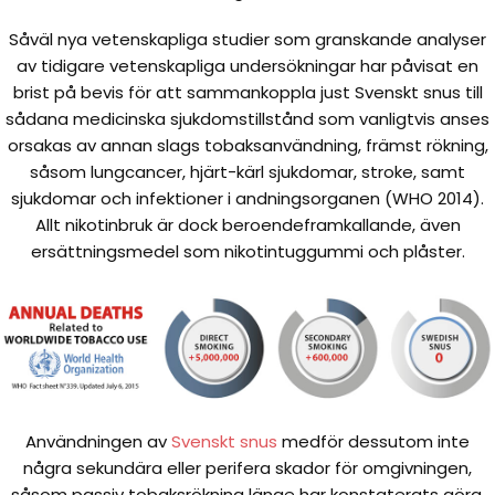
Såväl nya vetenskapliga studier som granskande analyser
av tidigare vetenskapliga undersökningar har påvisat en
brist på bevis för att sammankoppla just Svenskt snus till
sådana medicinska sjukdomstillstånd som vanligtvis anses
orsakas av annan slags tobaksanvändning, främst rökning,
såsom lungcancer, hjärt-kärl sjukdomar, stroke, samt
sjukdomar och infektioner i andningsorganen (WHO 2014).
Allt nikotinbruk är dock beroendeframkallande, även
ersättningsmedel som nikotintuggummi och plåster.
Användningen av
Svenskt snus
medför dessutom inte
några sekundära eller perifera skador för omgivningen,
såsom passiv tobaksrökning länge har konstaterats göra.