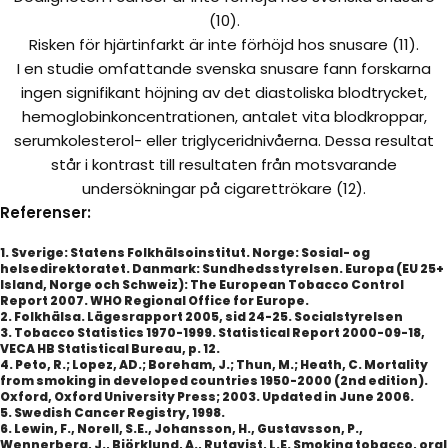
(10).
Risken för hjärtinfarkt är inte förhöjd hos snusare (11).
I en studie omfattande svenska snusare fann forskarna
ingen signifikant höjning av det diastoliska blodtrycket,
hemoglobinkoncentrationen, antalet vita blodkroppar,
serumkolesterol- eller triglyceridnivåerna. Dessa resultat
står i kontrast till resultaten från motsvarande
undersökningar på cigarettrökare (12).
Referenser:
1. Sverige: Statens Folkhälsoinstitut. Norge: Sosial- og
helsedirektoratet. Danmark: Sundhedsstyrelsen. Europa (EU 25+
Island, Norge och Schweiz): The European Tobacco Control
Report 2007. WHO Regional Office for Europe.
2. Folkhälsa. Lägesrapport 2005, sid 24-25. Socialstyrelsen
3. Tobacco Statistics 1970-1999. Statistical Report 2000-09-18,
VECA HB Statistical Bureau, p. 12.
4. Peto, R.; Lopez, AD.; Boreham, J.; Thun, M.; Heath, C. Mortality
from smoking in developed countries 1950-2000 (2nd edition).
Oxford, Oxford University Press; 2003. Updated in June 2006.
5. Swedish Cancer Registry, 1998.
6. Lewin, F., Norell, S.E., Johansson, H., Gustavsson, P.,
Wennerberg, J., Björklund, A., Rutqvist, L.E. Smoking tobacco, oral