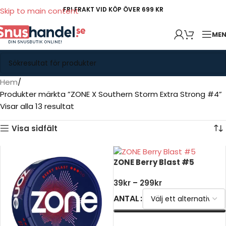
FRI FRAKT VID KÖP ÖVER 699 KR
Skip to main content
ME
Hem
Produkter märkta ”ZONE X Southern Storm Extra Strong #4”
Visar alla 13 resultat
Visa sidfält
ZONE Berry Blast #5
39
kr
–
299
kr
ANTAL
VÄLJ ALTERNATIV