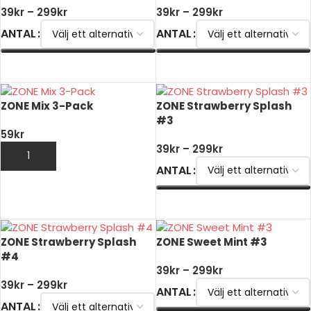
39
kr
–
299
kr
39
kr
–
299
kr
ANTAL
ANTAL
VÄLJ ALTERNATIV
VÄLJ ALTERNATIV
ZONE Mix 3-Pack
ZONE Strawberry Splash
#3
59
kr
39
kr
–
299
kr
LÄGG TILL I VARUKORG
ANTAL
VÄLJ ALTERNATIV
ZONE Strawberry Splash
ZONE Sweet Mint #3
#4
39
kr
–
299
kr
39
kr
–
299
kr
ANTAL
ANTAL