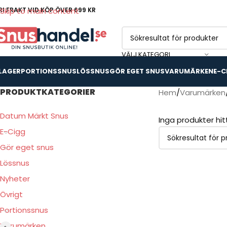
RI FRAKT VID KÖP ÖVER 699 KR
Skip to main content
VÄLJ KATEGORI
 LAGER
PORTIONSSNUS
LÖSSNUS
GÖR EGET SNUS
VARUMÄRKEN
E-C
PRODUKTKATEGORIER
Hem
Varumärken
Datum Märkt Snus
Inga produkter hi
E-Cigg
Gör eget snus
Lössnus
Nyheter
Övrigt
Portionssnus
Varumärken