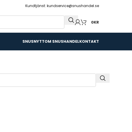
Kundtjänst: kundservice@snushandel.se
0
KR
SNUSNYTT
OM SNUSHANDEL
KONTAKT