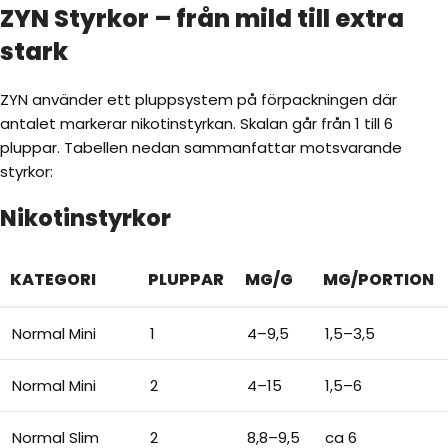
ZYN Styrkor – från mild till extra
stark
ZYN använder ett pluppsystem på förpackningen där
antalet markerar nikotinstyrkan. Skalan går från 1 till 6
pluppar. Tabellen nedan sammanfattar motsvarande
styrkor:
Nikotinstyrkor
KATEGORI
PLUPPAR
MG/G
MG/PORTION
Normal Mini
1
4–9,5
1,5–3,5
Normal Mini
2
4–15
1,5–6
Normal Slim
2
8,8–9,5
ca 6