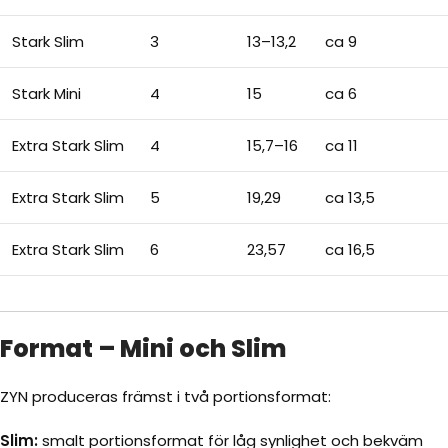
Stark Slim
3
13–13,2
ca 9
Stark Mini
4
15
ca 6
Extra Stark Slim
4
15,7–16
ca 11
Extra Stark Slim
5
19,29
ca 13,5
Extra Stark Slim
6
23,57
ca 16,5
Format – Mini och Slim
ZYN produceras främst i två portionsformat:
Slim:
smalt portionsformat för låg synlighet och bekväm