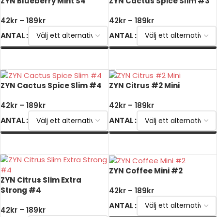
ZYN Blueberry Mint S4
ZYN Cactus Spice Slim #3
42
kr
–
189
kr
42
kr
–
189
kr
ANTAL
ANTAL
VÄLJ ALTERNATIV
VÄLJ ALTERNATIV
ZYN Cactus Spice Slim #4
ZYN Citrus #2 Mini
42
kr
–
189
kr
42
kr
–
189
kr
ANTAL
ANTAL
VÄLJ ALTERNATIV
VÄLJ ALTERNATIV
ZYN Coffee Mini #2
ZYN Citrus Slim Extra
Strong #4
42
kr
–
189
kr
ANTAL
42
kr
–
189
kr