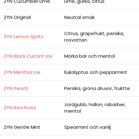
ZYN Cucumber Lime
Lime, gurka, citrus
ZYN Original
Neutral smak
Citrus, grapefrukt, persika,
ZYN Lemon Spritz
rosvatten
ZYN Black Currant Ice
Mörka bär och mentol
ZYN Menthol Ice
Eukalyptus och pepparmint
ZYN Peach
Persika, gröna druvor, fruktte
Jordgubb, hallon, rabarber,
ZYN Red Fruits
mentol
ZYN Gentle Mint
Spearmint och vanilj