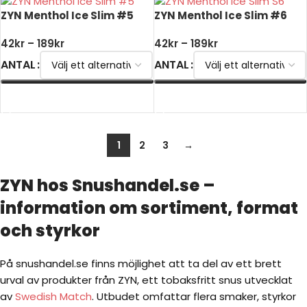
ZYN Menthol Ice Slim #5
ZYN Menthol Ice Slim #6
42
kr
–
189
kr
42
kr
–
189
kr
ANTAL
ANTAL
VÄLJ ALTERNATIV
VÄLJ ALTERNATIV
1
2
3
→
ZYN hos Snushandel.se –
information om sortiment, format
och styrkor
På snushandel.se finns möjlighet att ta del av ett brett
urval av produkter från ZYN, ett tobaksfritt snus utvecklat
av
Swedish Match
. Utbudet omfattar flera smaker, styrkor