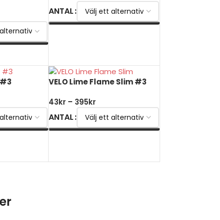
ANTAL
VÄLJ ALTERNATIV
V
 #3
VELO Lime Flame Slim #3
43
kr
–
395
kr
ANTAL
V
VÄLJ ALTERNATIV
er