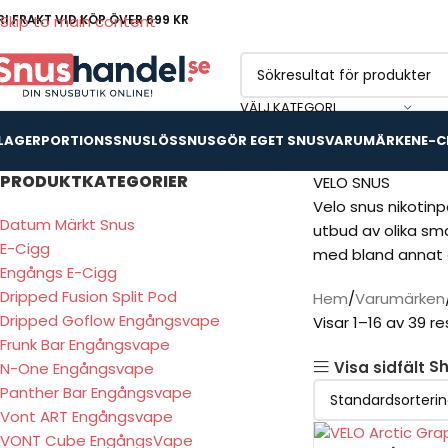
RI FRAKT VID KÖP ÖVER 699 KR
Skip to main content
VÄLJ KATEGORI
 LAGER
PORTIONSSNUS
LÖSSNUS
GÖR EGET SNUS
VARUMÄRKEN
E-C
PRODUKTKATEGORIER
VELO SNUS
Velo snus nikotinp
Datum Märkt Snus
utbud av olika sm
E-Cigg
med bland annat d
Engångs E-Cigg
Dripped Fusion Split Pod
Hem
Varumärken
Dripped Goflow Engångsvape
Visar 1–16 av 39 re
Frunk Bar Engångsvape
S
Visa sidfält
N-One Engångsvape
Panther Bar Engångsvape
Vont ART Engångsvape
VONT Cube EngångsVape