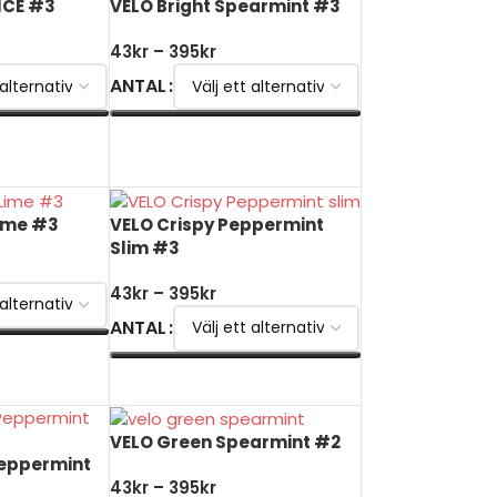
ICE #3
VELO Bright Spearmint #3
43
kr
–
395
kr
ANTAL
V
VÄLJ ALTERNATIV
ime #3
VELO Crispy Peppermint
Slim #3
43
kr
–
395
kr
ANTAL
V
VÄLJ ALTERNATIV
VELO Green Spearmint #2
Peppermint
43
kr
–
395
kr