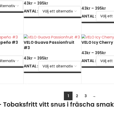
43
kr
–
395
kr
43
kr
–
395
kr
ANTAL
ANTAL
VÄLJ ALTERNATIV
VÄLJ ALTERNATI
apeño #3
VELO Guava Passionfruit
VELO Icy Cherry
#3
43
kr
–
395
kr
43
kr
–
395
kr
ANTAL
ANTAL
VÄLJ ALTERNATI
VÄLJ ALTERNATIV
1
2
3
→
 Tobaksfritt vitt snus i fräscha smak