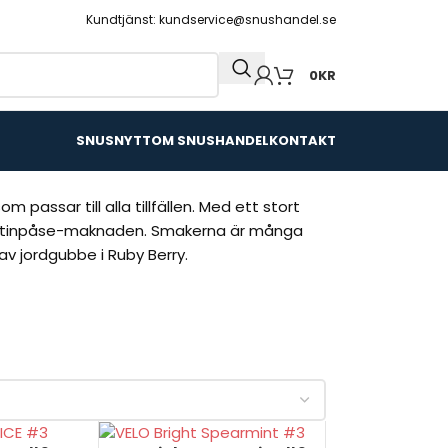
Kundtjänst: kundservice@snushandel.se
0
KR
SNUSNYTT
OM SNUSHANDEL
KONTAKT
passar till alla tillfällen. Med ett stort
nikotinpåse-maknaden. Smakerna är många
v jordgubbe i Ruby Berry.