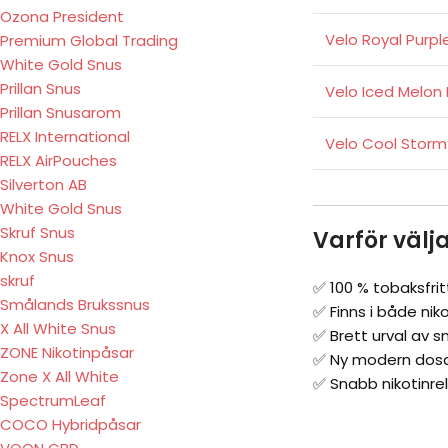
Ozona President
Velo Royal Purple
Premium Global Trading
White Gold Snus
Prillan Snus
Velo Iced Melon 
Prillan Snusarom
RELX International
Velo Cool Storm
RELX AirPouches
Silverton AB
White Gold Snus
Skruf Snus
Varför välj
Knox Snus
skruf
✅ 100 % tobaksfrit
Smålands Brukssnus
✅ Finns i både niko
X All White Snus
✅ Brett urval av s
ZONE Nikotinpåsar
✅ Ny modern dos
Zone X All White
✅ Snabb nikotinre
SpectrumLeaf
COCO Hybridpåsar