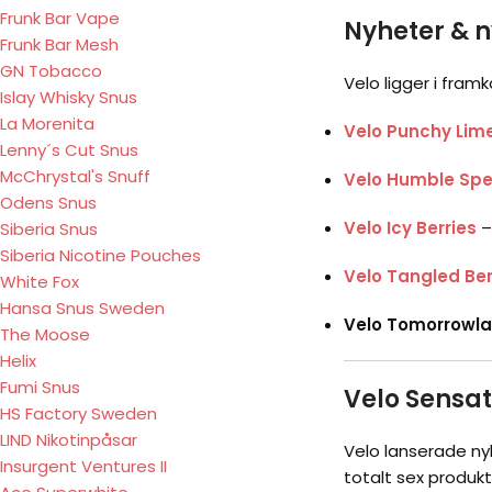
Frunk Bar Vape
Nyheter & n
Frunk Bar Mesh
GN Tobacco
Velo ligger i fra
Islay Whisky Snus
La Morenita
Velo Punchy Lime
Lenny´s Cut Snus
McChrystal's Snuff
Velo Humble Spe
Odens Snus
Velo Icy Berries
–
Siberia Snus
Siberia Nicotine Pouches
Velo Tangled Ber
White Fox
Hansa Snus Sweden
Velo Tomorrowlan
The Moose
Helix
Fumi Snus
Velo Sensat
HS Factory Sweden
LIND Nikotinpåsar
Velo lanserade ny
Insurgent Ventures II
totalt sex produkt