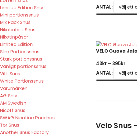
Koffein snus
ANTAL
Limited Edition Snus
Mini portionssnus
VÄLJ ALTERNATIV
Mix Pack Snus
Nikotinfritt Snus
Nikotinpåsar
Limited Edition
VELO Guava Jal
Slim Portionssnus
Stark portionssnus
43
kr
–
395
kr
Vanligt portionssnus
ANTAL
Vitt Snus
White Portionssnus
VÄLJ ALTERNATIV
Varumärken
AG Snus
AM.Swedish
Nicoff Snus
SWAG Nicotine Pouches
Velo Snus –
Tor Snus
Another Snus Factory