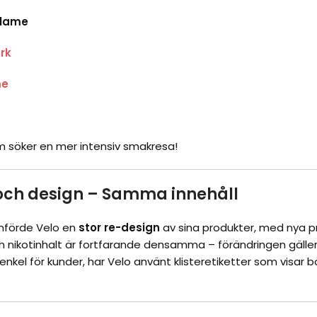
Flame
rk
me
om söker en mer intensiv smakresa!
ch design – Samma innehåll
mförde Velo en
stor re-design
av sina produkter, med nya 
 nikotinhalt är fortfarande densamma – förändringen gäller
nkel för kunder, har Velo använt klisteretiketter som visa