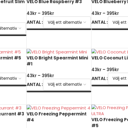
efruit Slim
VELO Blue Raspberry #3
VELO Blueberry 
43
kr
–
395
kr
43
kr
–
395
kr
ANTAL
ANTAL
VÄLJ ALTERNATIV
VÄLJ ALTERNATI
armint #5
VELO Bright Spearmint Mini
VELO Coconut L
#1
43
kr
–
395
kr
43
kr
–
395
kr
ANTAL
ANTAL
VÄLJ ALTERNATI
VÄLJ ALTERNATIV
currant #3
VELO Freezing Peppermint
VELO Freezing 
#4
#5