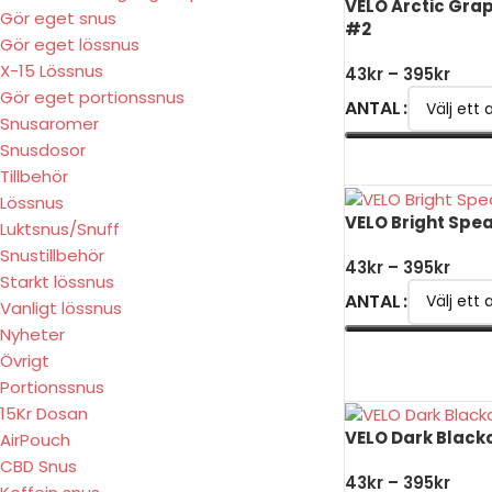
VELO Arctic Grap
Gör eget snus
#2
Gör eget lössnus
X-15 Lössnus
43
kr
–
395
kr
Gör eget portionssnus
ANTAL
Snusaromer
Snusdosor
VÄLJ ALTERNATIV
Tillbehör
Lössnus
VELO Bright Spe
Luktsnus/Snuff
Snustillbehör
43
kr
–
395
kr
Starkt lössnus
ANTAL
Vanligt lössnus
Nyheter
VÄLJ ALTERNATIV
Övrigt
Portionssnus
15Kr Dosan
VELO Dark Black
AirPouch
CBD Snus
43
kr
–
395
kr