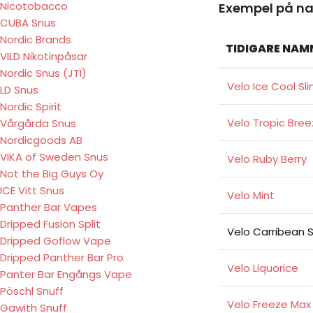
Nicotobacco
Exempel på na
CUBA Snus
Nordic Brands
TIDIGARE NAM
VILD Nikotinpåsar
Nordic Snus (JTI)
Velo Ice Cool Sl
LD Snus
Nordic Spirit
Velo Tropic Bre
Vårgårda Snus
Nordicgoods AB
VIKA of Sweden Snus
Velo Ruby Berry
Not the Big Guys Oy
ICE Vitt Snus
Velo Mint
Panther Bar Vapes
Dripped Fusion Split
Velo Carribean S
Dripped Goflow Vape
Dripped Panther Bar Pro
Velo Liquorice
Panter Bar Engångs Vape
Pöschl Snuff
Velo Freeze Max
Gawith Snuff