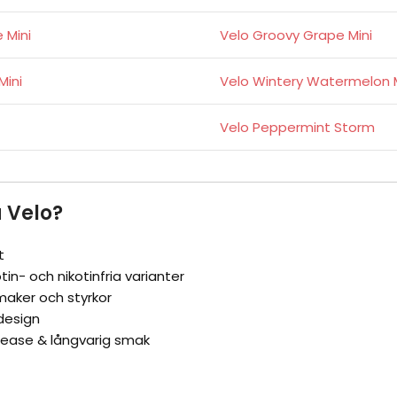
 Mini
Velo Groovy Grape Mini
Mini
Velo Wintery Watermelon M
Velo Peppermint Storm
a Velo?
t
tin- och nikotinfria varianter
maker och styrkor
design
lease & långvarig smak