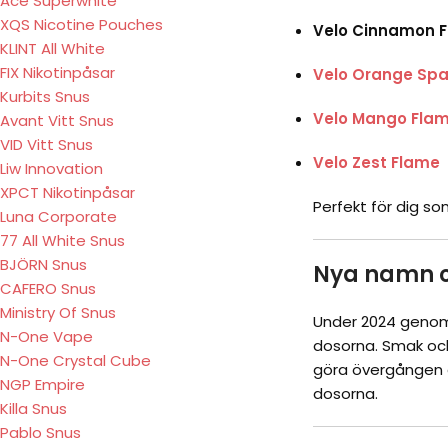
Ace Superwhite
XQS Nicotine Pouches
Velo Cinnamon 
KLINT All White
FIX Nikotinpåsar
Velo Orange Spa
Kurbits Snus
Velo Mango Fla
Avant Vitt Snus
VID Vitt Snus
Velo Zest Flame
Liw Innovation
XPCT Nikotinpåsar
Perfekt för dig s
Luna Corporate
77 All White Snus
BJÖRN Snus
Nya namn o
CAFERO Snus
Ministry Of Snus
Under 2024 geno
N-One Vape
dosorna. Smak och
N-One Crystal Cube
göra övergången e
NGP Empire
dosorna.
Killa Snus
Pablo Snus