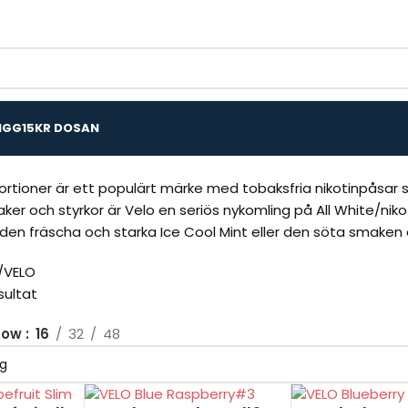
IGG
15KR DOSAN
ortioner är ett populärt märke med tobaksfria nikotinpåsar som 
aker och styrkor är Velo en seriös nykomling på All White/
en fräscha och starka Ice Cool Mint eller den söta smaken a
VELO
sultat
how
16
32
48