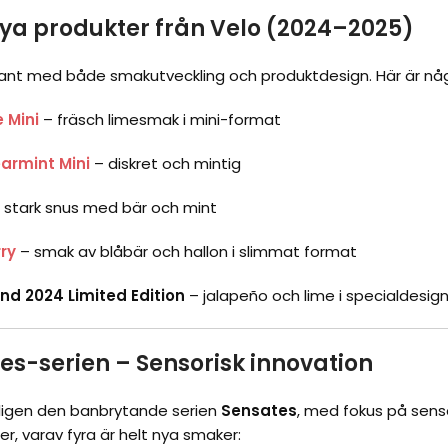
ya produkter från Velo (2024–2025)
mkant med både smakutveckling och produktdesign. Här är nå
 Mini
– fräsch limesmak i mini-format
armint Mini
– diskret och mintig
 stark snus med bär och mint
ry
– smak av blåbär och hallon i slimmat format
d 2024 Limited Edition
– jalapeño och lime i specialdesi
es-serien – Sensorisk innovation
ligen den banbrytande serien
Sensates
, med fokus på senso
er, varav fyra är helt nya smaker: