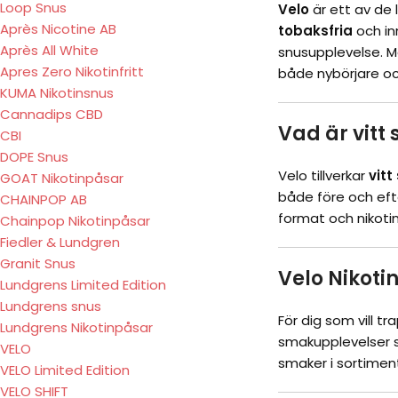
Loop Snus
Velo
är ett av de
Après Nicotine AB
tobaksfria
och inn
Après All White
snusupplevelse. Me
Apres Zero Nikotinfritt
både nybörjare oc
KUMA Nikotinsnus
Cannadips CBD
Vad är vitt 
CBI
DOPE Snus
Velo tillverkar
vitt
GOAT Nikotinpåsar
både före och efte
CHAINPOP AB
format och nikotins
Chainpop Nikotinpåsar
Fiedler & Lundgren
Granit Snus
Velo Nikotin
Lundgrens Limited Edition
Lundgrens snus
För dig som vill tr
Lundgrens Nikotinpåsar
smakupplevelser so
VELO
smaker i sortimen
VELO Limited Edition
VELO SHIFT