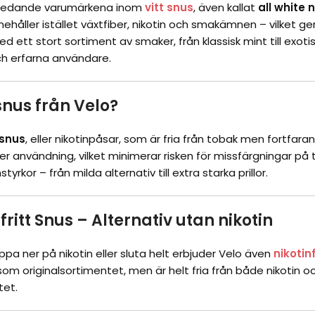
 ledande varumärkena inom
vitt snus
, även kallat
all white 
ehåller istället växtfiber, nikotin och smakämnen – vilket ger
d ett stort sortiment av smaker, från klassisk mint till exoti
h erfarna användare.
snus från Velo?
 snus
, eller nikotinpåsar, som är fria från tobak men fortfaran
r användning, vilket minimerar risken för missfärgningar på tä
tyrkor – från milda alternativ till extra starka prillor.
fritt Snus – Alternativ utan nikotin
appa ner på nikotin eller sluta helt erbjuder Velo även
nikotin
m originalsortimentet, men är helt fria från både nikotin och 
tet.