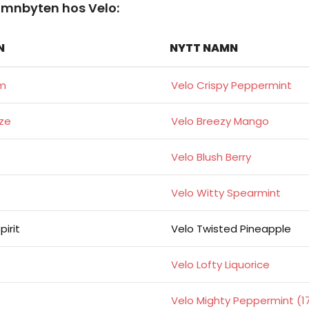
mnbyten hos Velo:
N
NYTT NAMN
im
Velo Crispy Peppermint
eze
Velo Breezy Mango
Velo Blush Berry
Velo Witty Spearmint
pirit
Velo Twisted Pineapple
Velo Lofty Liquorice
Velo Mighty Peppermint (1