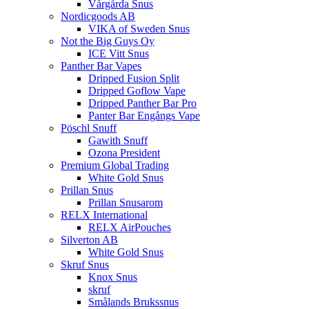
Vårgårda Snus
Nordicgoods AB
VIKA of Sweden Snus
Not the Big Guys Oy
ICE Vitt Snus
Panther Bar Vapes
Dripped Fusion Split
Dripped Goflow Vape
Dripped Panther Bar Pro
Panter Bar Engångs Vape
Pöschl Snuff
Gawith Snuff
Ozona President
Premium Global Trading
White Gold Snus
Prillan Snus
Prillan Snusarom
RELX International
RELX AirPouches
Silverton AB
White Gold Snus
Skruf Snus
Knox Snus
skruf
Smålands Brukssnus