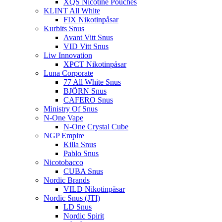
XQS Nicotine Pouches
KLINT All White
FIX Nikotinpåsar
Kurbits Snus
Avant Vitt Snus
VID Vitt Snus
Liw Innovation
XPCT Nikotinpåsar
Luna Corporate
77 All White Snus
BJÖRN Snus
CAFERO Snus
Ministry Of Snus
N-One Vape
N-One Crystal Cube
NGP Empire
Killa Snus
Pablo Snus
Nicotobacco
CUBA Snus
Nordic Brands
VILD Nikotinpåsar
Nordic Snus (JTI)
LD Snus
Nordic Spirit