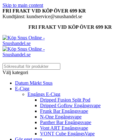
Skip to main content
FRI FRAKT VID KÖP ÖVER 699 KR
Kundtjänst: kundservice@snushandel.se
FRI FRAKT VID KÖP ÖVER 699 KR
Välj kategori
Datum Märkt Snus
E-Cigg
Engångs E-Cigg
Dripped Fusion Split Pod
Dripped Goflow Engångsvape
Frunk Bar Engångsvape
N-One Engångsvape
Panther Bar Engångsvape
Vont ART Engångsvape
VONT Cube EngångsVape
Gör eget snus