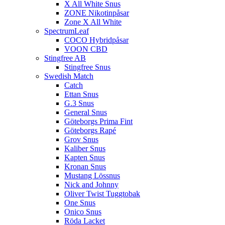
X All White Snus
ZONE Nikotinpåsar
Zone X All White
SpectrumLeaf
COCO Hybridpåsar
VOON CBD
Stingfree AB
Stingfree Snus
Swedish Match
Catch
Ettan Snus
G.3 Snus
General Snus
Göteborgs Prima Fint
Göteborgs Rapé
Grov Snus
Kaliber Snus
Kapten Snus
Kronan Snus
Mustang Lössnus
Nick and Johnny
Oliver Twist Tuggtobak
One Snus
Onico Snus
Röda Lacket