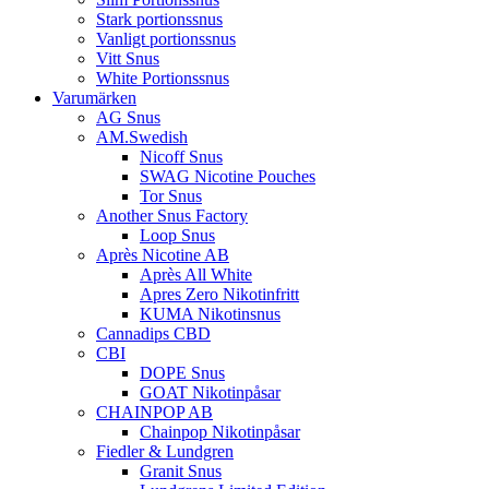
Stark portionssnus
Vanligt portionssnus
Vitt Snus
White Portionssnus
Varumärken
AG Snus
AM.Swedish
Nicoff Snus
SWAG Nicotine Pouches
Tor Snus
Another Snus Factory
Loop Snus
Après Nicotine AB
Après All White
Apres Zero Nikotinfritt
KUMA Nikotinsnus
Cannadips CBD
CBI
DOPE Snus
GOAT Nikotinpåsar
CHAINPOP AB
Chainpop Nikotinpåsar
Fiedler & Lundgren
Granit Snus