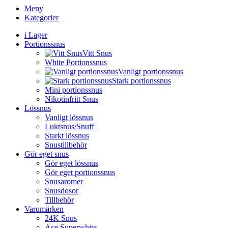
Meny
Kategorier
i Lager
Portionssnus
Vitt Snus
White Portionssnus
Vanligt portionssnus
Stark portionssnus
Mini portionssnus
Nikotinfritt Snus
Lössnus
Vanligt lössnus
Luktsnus/Snuff
Starkt lössnus
Snustillbehör
Gör eget snus
Gör eget lössnus
Gör eget portionssnus
Snusaromer
Snusdosor
Tillbehör
Varumärken
24K Snus
Ace Superwhite