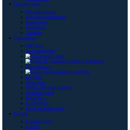
Gör eget snus
Gör eget lössnus
Gör eget portionssnus
Snusaromer
Snusdosor
Tillbehör
Varumärken
24K Snus
Ace Superwhite
AG Snus
Fiedler & Lundgren
GN Tobacco
Göteborgs Rapé
LD Snus
Skruf Snus
SWAG Nicotine Pouches
Swedish Match
White Fox
X-15 SNUS
ZYN All White Snus
E-Cigg
Engångs Vape
E-Juice