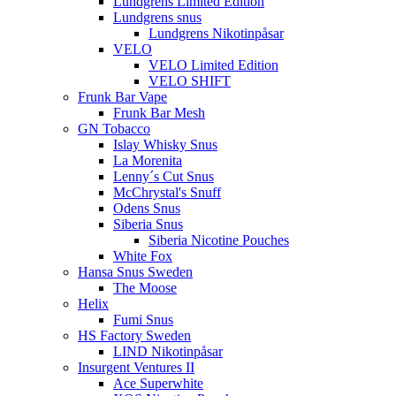
Lundgrens Limited Edition
Lundgrens snus
Lundgrens Nikotinpåsar
VELO
VELO Limited Edition
VELO SHIFT
Frunk Bar Vape
Frunk Bar Mesh
GN Tobacco
Islay Whisky Snus
La Morenita
Lenny´s Cut Snus
McChrystal's Snuff
Odens Snus
Siberia Snus
Siberia Nicotine Pouches
White Fox
Hansa Snus Sweden
The Moose
Helix
Fumi Snus
HS Factory Sweden
LIND Nikotinpåsar
Insurgent Ventures II
Ace Superwhite