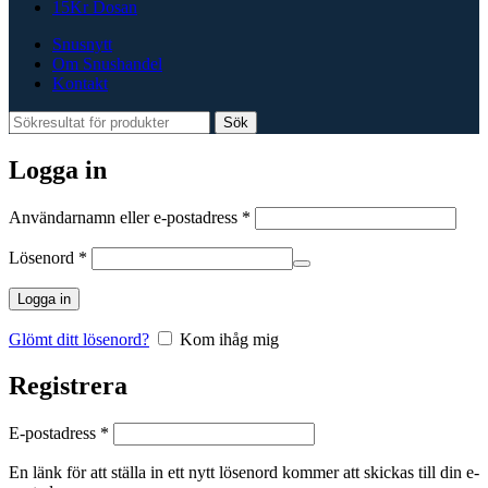
15Kr Dosan
Snusnytt
Om Snushandel
Kontakt
Sök
Logga in
Obligatoriskt
Användarnamn eller e-postadress
*
Obligatoriskt
Lösenord
*
Logga in
Glömt ditt lösenord?
Kom ihåg mig
Registrera
Obligatoriskt
E-postadress
*
En länk för att ställa in ett nytt lösenord kommer att skickas till din e-