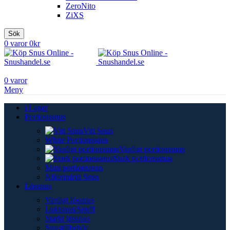
ZeroNito
ZiXS
Sök
0
varor
0
kr
0
varor
Meny
i Lager
Portionssnus
Vitt Snus
White Portionssnus
Vanligt portionssnus
Stark portionssnus
Mini portionssnus
Nikotinfritt Snus
Lössnus
Vanligt lössnus
Luktsnus/Snuff
Starkt lössnus
Snustillbehör