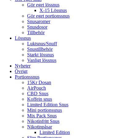
Gör eget lössnus
X-15 Lössnus
Gör eget portionssnus
Snusaromer
Snusdosor
Tillbehör
Lössnus
Luktsnus/Snuff
Snustillbehör
Starkt lössnus
Vanligt lössnus
Nyheter
Övrigt
Portionssnus
15Kr Dosan
AirPouch
CBD Snus
Koffein snus
Limited Edition Snus
Mini portionssnus
Mix Pack Snus
Nikotinfritt Snus
Nikotinpåsar
Limited Edition
Slim Portionssnus