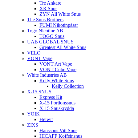
Tre Ankare
XR Snus
ZYN All White Snus
The Snus Brothers
FUMI Nikotinpåsar
Togo Nicotine AB
TOGO Snus
UAB GLOBAL SNUS
Greatest All White Snus
VELO
VONT Vape
VONT Art Vape
VONT Cube Vape
White Industries AB
Kelly White Snus
Kelly Collection
X-15 SNUS
Express Kit
X-15 Portionssnus
X-15 Snuskrydda
YOIK
Helwit
ZIXS
Hanssons Vitt Snus
HICAFF Koffeinsnus