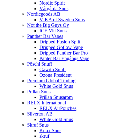
Nordic Spirit
Vårgårda Snus
Nordicgoods AB
VIKA of Sweden Snus
Not the Big Guys Oy
ICE Vitt Snus
Panther Bar Vapes
Dripped Fusion Split
Dripped Goflow Vape
Dripped Panther Bar Pro
Panter Bar Engångs Vape
Pöschl Snuff
Gawith Snuff
Ozona President
Premium Global Trading
White Gold Snus
Prillan Snus
Prillan Snusarom
RELX International
RELX AirPouches
Silverton AB
White Gold Snus
Skruf Snus
Knox Snus
skruf