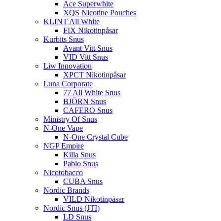
Ace Superwhite
XQS Nicotine Pouches
KLINT All White
FIX Nikotinpåsar
Kurbits Snus
Avant Vitt Snus
VID Vitt Snus
Liw Innovation
XPCT Nikotinpåsar
Luna Corporate
77 All White Snus
BJÖRN Snus
CAFERO Snus
Ministry Of Snus
N-One Vape
N-One Crystal Cube
NGP Empire
Killa Snus
Pablo Snus
Nicotobacco
CUBA Snus
Nordic Brands
VILD Nikotinpåsar
Nordic Snus (JTI)
LD Snus