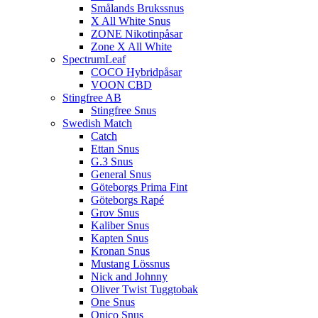
Smålands Brukssnus
X All White Snus
ZONE Nikotinpåsar
Zone X All White
SpectrumLeaf
COCO Hybridpåsar
VOON CBD
Stingfree AB
Stingfree Snus
Swedish Match
Catch
Ettan Snus
G.3 Snus
General Snus
Göteborgs Prima Fint
Göteborgs Rapé
Grov Snus
Kaliber Snus
Kapten Snus
Kronan Snus
Mustang Lössnus
Nick and Johnny
Oliver Twist Tuggtobak
One Snus
Onico Snus