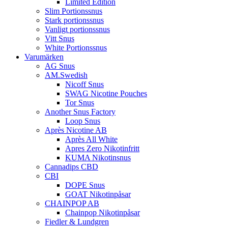
Limited Edition
Slim Portionssnus
Stark portionssnus
Vanligt portionssnus
Vitt Snus
White Portionssnus
Varumärken
AG Snus
AM.Swedish
Nicoff Snus
SWAG Nicotine Pouches
Tor Snus
Another Snus Factory
Loop Snus
Après Nicotine AB
Après All White
Apres Zero Nikotinfritt
KUMA Nikotinsnus
Cannadips CBD
CBI
DOPE Snus
GOAT Nikotinpåsar
CHAINPOP AB
Chainpop Nikotinpåsar
Fiedler & Lundgren