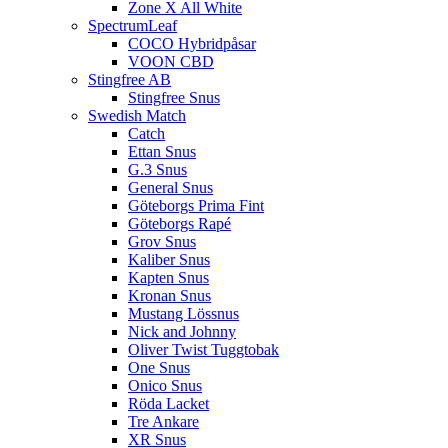
Zone X All White
SpectrumLeaf
COCO Hybridpåsar
VOON CBD
Stingfree AB
Stingfree Snus
Swedish Match
Catch
Ettan Snus
G.3 Snus
General Snus
Göteborgs Prima Fint
Göteborgs Rapé
Grov Snus
Kaliber Snus
Kapten Snus
Kronan Snus
Mustang Lössnus
Nick and Johnny
Oliver Twist Tuggtobak
One Snus
Onico Snus
Röda Lacket
Tre Ankare
XR Snus