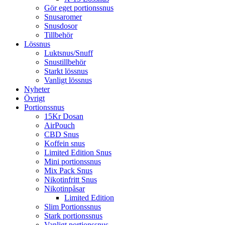
Gör eget portionssnus
Snusaromer
Snusdosor
Tillbehör
Lössnus
Luktsnus/Snuff
Snustillbehör
Starkt lössnus
Vanligt lössnus
Nyheter
Övrigt
Portionssnus
15Kr Dosan
AirPouch
CBD Snus
Koffein snus
Limited Edition Snus
Mini portionssnus
Mix Pack Snus
Nikotinfritt Snus
Nikotinpåsar
Limited Edition
Slim Portionssnus
Stark portionssnus
Vanligt portionssnus