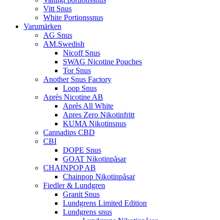
Vitt Snus
White Portionssnus
Varumärken
AG Snus
AM.Swedish
Nicoff Snus
SWAG Nicotine Pouches
Tor Snus
Another Snus Factory
Loop Snus
Après Nicotine AB
Après All White
Apres Zero Nikotinfritt
KUMA Nikotinsnus
Cannadips CBD
CBI
DOPE Snus
GOAT Nikotinpåsar
CHAINPOP AB
Chainpop Nikotinpåsar
Fiedler & Lundgren
Granit Snus
Lundgrens Limited Edition
Lundgrens snus