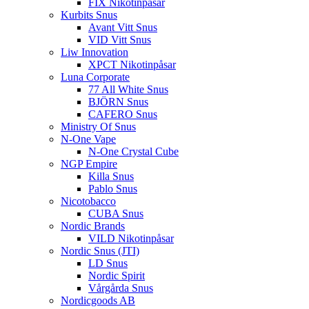
FIX Nikotinpåsar
Kurbits Snus
Avant Vitt Snus
VID Vitt Snus
Liw Innovation
XPCT Nikotinpåsar
Luna Corporate
77 All White Snus
BJÖRN Snus
CAFERO Snus
Ministry Of Snus
N-One Vape
N-One Crystal Cube
NGP Empire
Killa Snus
Pablo Snus
Nicotobacco
CUBA Snus
Nordic Brands
VILD Nikotinpåsar
Nordic Snus (JTI)
LD Snus
Nordic Spirit
Vårgårda Snus
Nordicgoods AB