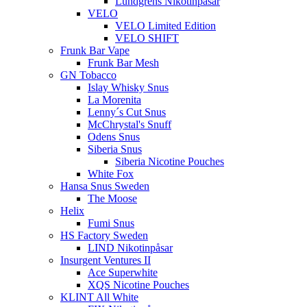
Lundgrens Nikotinpåsar
VELO
VELO Limited Edition
VELO SHIFT
Frunk Bar Vape
Frunk Bar Mesh
GN Tobacco
Islay Whisky Snus
La Morenita
Lenny´s Cut Snus
McChrystal's Snuff
Odens Snus
Siberia Snus
Siberia Nicotine Pouches
White Fox
Hansa Snus Sweden
The Moose
Helix
Fumi Snus
HS Factory Sweden
LIND Nikotinpåsar
Insurgent Ventures II
Ace Superwhite
XQS Nicotine Pouches
KLINT All White