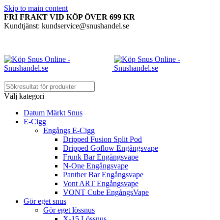
Skip to main content
FRI FRAKT VID KÖP ÖVER 699 KR
Kundtjänst: kundservice@snushandel.se
Välj kategori
Datum Märkt Snus
E-Cigg
Engångs E-Cigg
Dripped Fusion Split Pod
Dripped Goflow Engångsvape
Frunk Bar Engångsvape
N-One Engångsvape
Panther Bar Engångsvape
Vont ART Engångsvape
VONT Cube EngångsVape
Gör eget snus
Gör eget lössnus
X-15 Lössnus