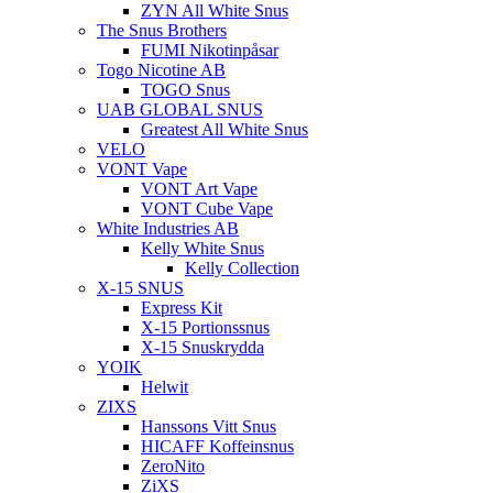
ZYN All White Snus
The Snus Brothers
FUMI Nikotinpåsar
Togo Nicotine AB
TOGO Snus
UAB GLOBAL SNUS
Greatest All White Snus
VELO
VONT Vape
VONT Art Vape
VONT Cube Vape
White Industries AB
Kelly White Snus
Kelly Collection
X-15 SNUS
Express Kit
X-15 Portionssnus
X-15 Snuskrydda
YOIK
Helwit
ZIXS
Hanssons Vitt Snus
HICAFF Koffeinsnus
ZeroNito
ZiXS