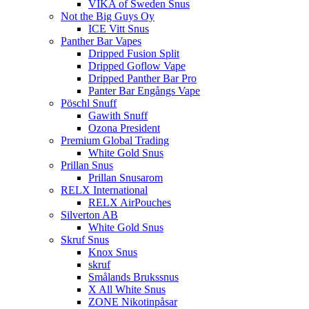
VIKA of Sweden Snus
Not the Big Guys Oy
ICE Vitt Snus
Panther Bar Vapes
Dripped Fusion Split
Dripped Goflow Vape
Dripped Panther Bar Pro
Panter Bar Engångs Vape
Pöschl Snuff
Gawith Snuff
Ozona President
Premium Global Trading
White Gold Snus
Prillan Snus
Prillan Snusarom
RELX International
RELX AirPouches
Silverton AB
White Gold Snus
Skruf Snus
Knox Snus
skruf
Smålands Brukssnus
X All White Snus
ZONE Nikotinpåsar