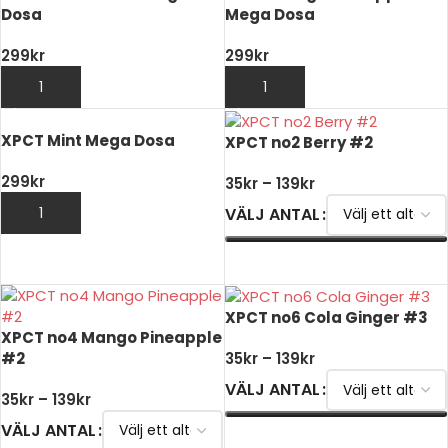
Dosa
Mega Dosa
299
kr
299
kr
LÄGG TILL I VARUKORG
LÄGG TILL I VARUKORG
XPCT Mint Mega Dosa
XPCT no2 Berry #2
299
kr
35
kr
–
139
kr
VÄLJ ANTAL
LÄGG TILL I VARUKORG
VÄLJ ALTERNATIV
XPCT no6 Cola Ginger #3
XPCT no4 Mango Pineapple
#2
35
kr
–
139
kr
VÄLJ ANTAL
35
kr
–
139
kr
VÄLJ ANTAL
VÄLJ ALTERNATIV