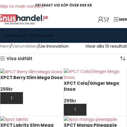
FRI FRAKT VID KÖP ÖVER 699 KR
Skip to main content
ME
Hem
Varumärken
Liw Innovation
Visar alla 10 resultat
Visa sidfält
XPCT Berry Slim Mega Dosa
XPCT Cola/Ginger Mega
Dosa
299
kr
LÄGG TILL I VARUKORG
299
kr
LÄGG TILL I VARUKORG
XPCT Lakrits Slim Mega
XPCT Mango Pineapple