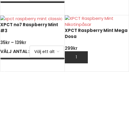
VÄLJ ALTERNATIV
XPCT no7 Raspberry Mint
XPCT Raspberry Mint Mega
#3
Dosa
35
kr
–
139
kr
299
kr
VÄLJ ANTAL
LÄGG TILL I VARUKORG
VÄLJ ALTERNATIV