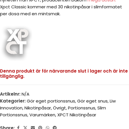
Xpct Classic kommer med 30 nikotinpåsar i slimformatet
per dosa med en mintsmak.
Denna produkt är för närvarande slut i lager och är inte
tillgänglig.
Artikelnr:
N/A
Kategorier:
Gör eget portionssnus
,
Gör eget snus
,
Liw
Innovation
,
Nikotinpåsar
,
Övrigt
,
Portionssnus
,
Slim
Portionssnus
,
Varumärken
,
XPCT Nikotinpåsar
Share: