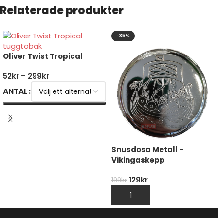
Relaterade produkter
-35%
Oliver Twist Tropical
52
kr
–
299
kr
ANTAL
VÄLJ ALTERNATIV
Snusdosa Metall –
Vikingaskepp
129
kr
199
kr
LÄGG TILL I VARUKORG