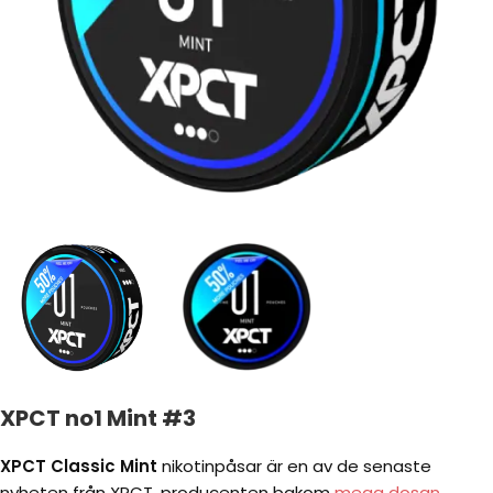
XPCT no1 Mint #3
XPCT Classic Mint
nikotinpåsar är en av de senaste
nyheten från XPCT, producenten bakom
mega dosan.