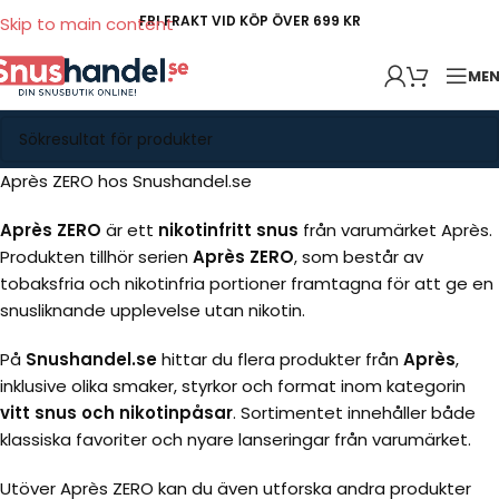
FRI FRAKT VID KÖP ÖVER 699 KR
Skip to main content
ME
Après ZERO hos Snushandel.se
Après ZERO
är ett
nikotinfritt snus
från varumärket Après.
Produkten tillhör serien
Après ZERO
, som består av
tobaksfria och nikotinfria portioner framtagna för att ge en
snusliknande upplevelse utan nikotin.
På
Snushandel.se
hittar du flera produkter från
Après
,
inklusive olika smaker, styrkor och format inom kategorin
vitt snus och nikotinpåsar
. Sortimentet innehåller både
klassiska favoriter och nyare lanseringar från varumärket.
Utöver Après ZERO kan du även utforska andra produkter