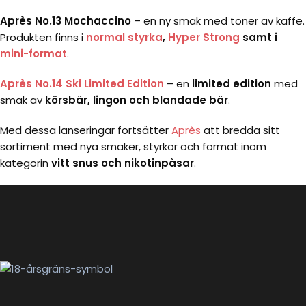
Après No.13 Mochaccino
– en ny smak med toner av kaffe.
Produkten finns i
normal styrka
,
Hyper Strong
samt i
mini-format
.
Après No.14 Ski Limited Edition
– en
limited edition
med
smak av
körsbär, lingon och blandade bär
.
Med dessa lanseringar fortsätter
Après
att bredda sitt
sortiment med nya smaker, styrkor och format inom
kategorin
vitt snus och nikotinpåsar
.