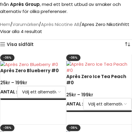
från
Après Group
, med ett brett utbud av smaker och
alternativ för olika preferenser.
Hem
Varumärken
Après Nicotine AB
Apres Zero Nikotinfritt
Visar alla 4 resultat
Visa sidfält
-36%
-36%
Après Zero Blueberry #0
Après Zero Ice Tea Peach
#0
25
kr
–
199
kr
ANTAL
25
kr
–
199
kr
ANTAL
VÄLJ ALTERNATIV
VÄLJ ALTERNATIV
-36%
-36%