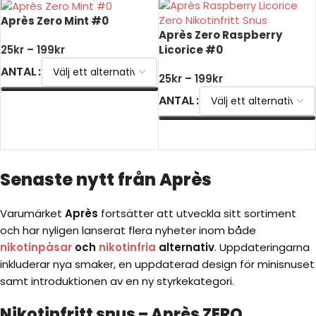
Après Zero Mint #0
Après Zero Raspberry
Licorice #0
25
kr
–
199
kr
ANTAL
25
kr
–
199
kr
ANTAL
VÄLJ ALTERNATIV
VÄLJ ALTERNATIV
Senaste nytt från Après
Varumärket
Après
fortsätter att utveckla sitt sortiment
och har nyligen lanserat flera nyheter inom både
nikotinpåsar
och
nikotinfria
alternativ
. Uppdateringarna
inkluderar nya smaker, en uppdaterad design för minisnuset
samt introduktionen av en ny styrkekategori.
Nikotinfritt snus – Après ZERO