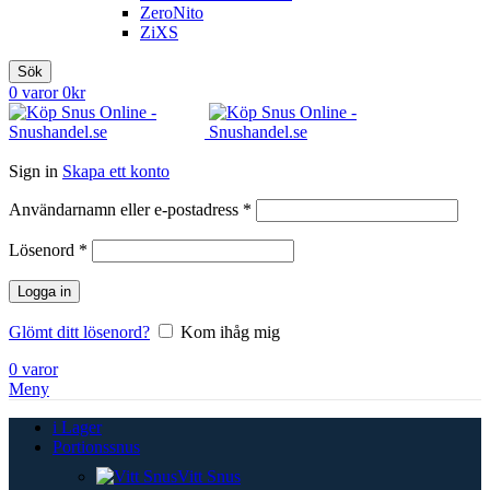
ZeroNito
ZiXS
Sök
0
varor
0
kr
Sign in
Skapa ett konto
Obligatoriskt
Användarnamn eller e-postadress
*
Obligatoriskt
Lösenord
*
Logga in
Glömt ditt lösenord?
Kom ihåg mig
0
varor
Meny
i Lager
Portionssnus
Vitt Snus