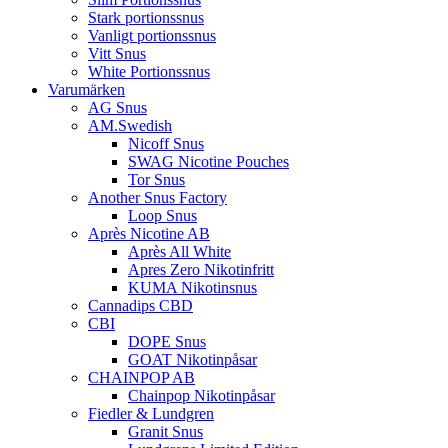
Stark portionssnus
Vanligt portionssnus
Vitt Snus
White Portionssnus
Varumärken
AG Snus
AM.Swedish
Nicoff Snus
SWAG Nicotine Pouches
Tor Snus
Another Snus Factory
Loop Snus
Après Nicotine AB
Après All White
Apres Zero Nikotinfritt
KUMA Nikotinsnus
Cannadips CBD
CBI
DOPE Snus
GOAT Nikotinpåsar
CHAINPOP AB
Chainpop Nikotinpåsar
Fiedler & Lundgren
Granit Snus