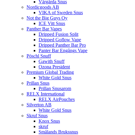
Vårgårda Snus
Nordicgoods AB
VIKA of Sweden Snus
Not the Big Guys Oy
ICE Vitt Snus
Panther Bar Vapes
Dripped Fusion Split
Dripped Goflow Vape
Dripped Panther Bar Pro
Panter Bar Engångs Vape
Pöschl Snuff
Gawith Snuff
Ozona President
Premium Global Trading
White Gold Snus
Prillan Snus
Prillan Snusarom
RELX International
RELX AirPouches
Silverton AB
White Gold Snus
Skruf Snus
Knox Snus
skruf
Smålands Brukssnus