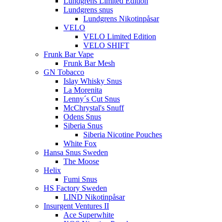
Lundgrens Limited Edition
Lundgrens snus
Lundgrens Nikotinpåsar
VELO
VELO Limited Edition
VELO SHIFT
Frunk Bar Vape
Frunk Bar Mesh
GN Tobacco
Islay Whisky Snus
La Morenita
Lenny´s Cut Snus
McChrystal's Snuff
Odens Snus
Siberia Snus
Siberia Nicotine Pouches
White Fox
Hansa Snus Sweden
The Moose
Helix
Fumi Snus
HS Factory Sweden
LIND Nikotinpåsar
Insurgent Ventures II
Ace Superwhite