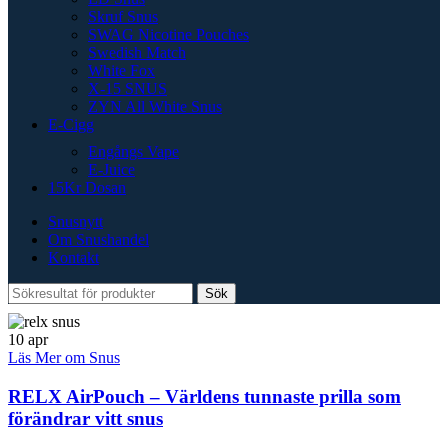
Skruf Snus
SWAG Nicotine Pouches
Swedish Match
White Fox
X-15 SNUS
ZYN All White Snus
E-Cigg
Engångs Vape
E-Juice
15Kr Dosan
Snusnytt
Om Snushandel
Kontakt
Sök
10
apr
Läs Mer om Snus
RELX AirPouch – Världens tunnaste prilla som
förändrar vitt snus