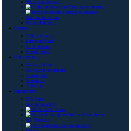
White Portionssnus
Vanligt portionssnus
Stark portionssnus
Mini portionssnus
Nikotinfritt Snus
Lössnus
Vanligt lössnus
Luktsnus/Snuff
Starkt lössnus
Snustillbehör
Gör eget snus
Gör eget lössnus
Gör eget portionssnus
Snusaromer
Snusdosor
Tillbehör
Varumärken
24K Snus
Ace Superwhite
AG Snus
Fiedler & Lundgren
GN Tobacco
Göteborgs Rapé
LD Snus