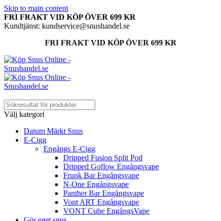
Skip to main content
FRI FRAKT VID KÖP ÖVER 699 KR
Kundtjänst: kundservice@snushandel.se
FRI FRAKT VID KÖP ÖVER 699 KR
Välj kategori
Datum Märkt Snus
E-Cigg
Engångs E-Cigg
Dripped Fusion Split Pod
Dripped Goflow Engångsvape
Frunk Bar Engångsvape
N-One Engångsvape
Panther Bar Engångsvape
Vont ART Engångsvape
VONT Cube EngångsVape
Gör eget snus