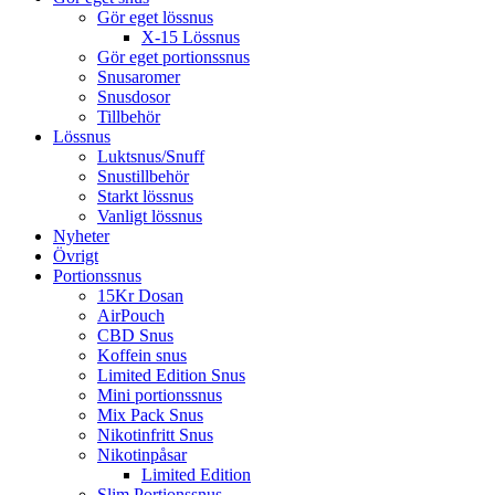
Gör eget lössnus
X-15 Lössnus
Gör eget portionssnus
Snusaromer
Snusdosor
Tillbehör
Lössnus
Luktsnus/Snuff
Snustillbehör
Starkt lössnus
Vanligt lössnus
Nyheter
Övrigt
Portionssnus
15Kr Dosan
AirPouch
CBD Snus
Koffein snus
Limited Edition Snus
Mini portionssnus
Mix Pack Snus
Nikotinfritt Snus
Nikotinpåsar
Limited Edition
Slim Portionssnus