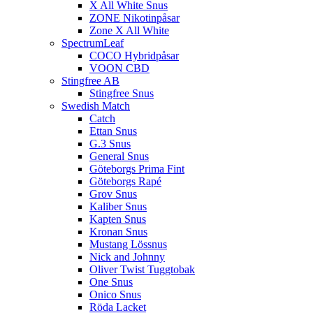
X All White Snus
ZONE Nikotinpåsar
Zone X All White
SpectrumLeaf
COCO Hybridpåsar
VOON CBD
Stingfree AB
Stingfree Snus
Swedish Match
Catch
Ettan Snus
G.3 Snus
General Snus
Göteborgs Prima Fint
Göteborgs Rapé
Grov Snus
Kaliber Snus
Kapten Snus
Kronan Snus
Mustang Lössnus
Nick and Johnny
Oliver Twist Tuggtobak
One Snus
Onico Snus
Röda Lacket