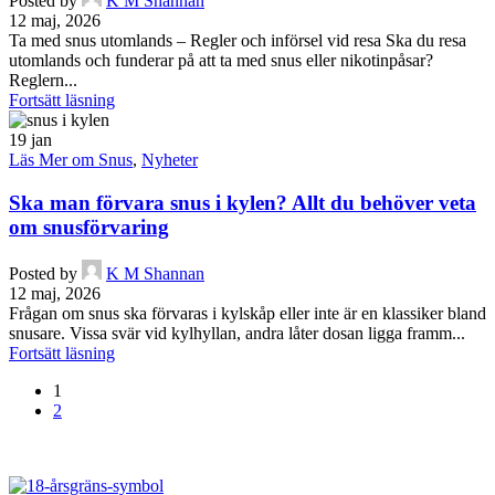
Posted by
K M Shannan
12 maj, 2026
Ta med snus utomlands – Regler och införsel vid resa Ska du resa
utomlands och funderar på att ta med snus eller nikotinpåsar?
Reglern...
Fortsätt läsning
19
jan
Läs Mer om Snus
,
Nyheter
Ska man förvara snus i kylen? Allt du behöver veta
om snusförvaring
Posted by
K M Shannan
12 maj, 2026
Frågan om snus ska förvaras i kylskåp eller inte är en klassiker bland
snusare. Vissa svär vid kylhyllan, andra låter dosan ligga framm...
Fortsätt läsning
1
2