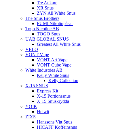
Tre Ankare
XR Snus
ZYN All White Snus
The Snus Brothers
FUMI Nikotinpåsar
Togo Nicotine AB
TOGO Snus
UAB GLOBAL SNUS
Greatest All White Snus
VELO
VONT Vape
VONT Art Vape
VONT Cube Vape
White Industries AB
Kelly White Snus
Kelly Collection
X-15 SNUS
Express Kit
X-15 Portionssnus
X-15 Snuskrydda
YOIK
Helwit
ZIXS
Hanssons Vitt Snus
HICAFF Koffeinsnus