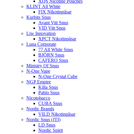
XQS Nicotine Pouches
KLINT All White
FIX Nikotinpåsar
Kurbits Snus
Avant Vitt Snus
VID Vitt Snus
Liw Innovation
XPCT Nikotinpåsar
Luna Corporate
77 All White Snus
BJÖRN Snus
CAFERO Snus
Ministry Of Snus
N-One Vape
N-One Crystal Cube
NGP Empire
Killa Snus
Pablo Snus
Nicotobacco
CUBA Snus
Nordic Brands
VILD Nikotinpåsar
Nordic Snus (JTI)
LD Snus
Nordic Spirit