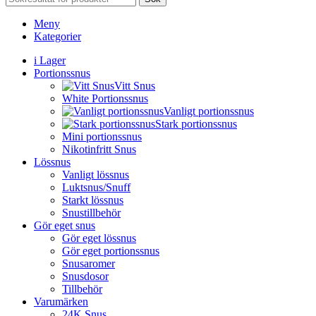
Meny
Kategorier
i Lager
Portionssnus
Vitt Snus
White Portionssnus
Vanligt portionssnus
Stark portionssnus
Mini portionssnus
Nikotinfritt Snus
Lössnus
Vanligt lössnus
Luktsnus/Snuff
Starkt lössnus
Snustillbehör
Gör eget snus
Gör eget lössnus
Gör eget portionssnus
Snusaromer
Snusdosor
Tillbehör
Varumärken
24K Snus