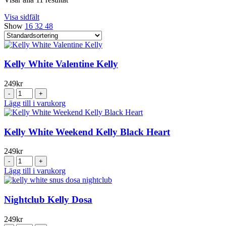
Visa sidfält
Show
16
32
48
Kelly White Valentine Kelly
249
kr
Kelly
White
Lägg till i varukorg
Valentine
Kelly
mängd
Kelly White Weekend Kelly Black Heart
249
kr
Kelly
White
Lägg till i varukorg
Weekend
Kelly
Black
Nightclub Kelly Dosa
Heart
mängd
249
kr