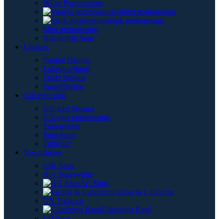
White Portionssnus
Vanligt portionssnus
Stark portionssnus
Mini portionssnus
Nikotinfritt Snus
Lössnus
Vanligt lössnus
Luktsnus/Snuff
Starkt lössnus
Snustillbehör
Gör eget snus
Gör eget lössnus
Gör eget portionssnus
Snusaromer
Snusdosor
Tillbehör
Varumärken
24K Snus
Ace Superwhite
AG Snus
Fiedler & Lundgren
GN Tobacco
Göteborgs Rapé
LD Snus