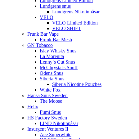
Lundgrens Limited Edition
Lundgrens snus
Lundgrens Nikotinpåsar
VELO
VELO Limited Edition
VELO SHIFT
Frunk Bar Vape
Frunk Bar Mesh
GN Tobacco
Islay Whisky Snus
La Morenita
Lenny´s Cut Snus
McChrystal's Snuff
Odens Snus
Siberia Snus
Siberia Nicotine Pouches
White Fox
Hansa Snus Sweden
The Moose
Helix
Fumi Snus
HS Factory Sweden
LIND Nikotinpåsar
Insurgent Ventures II
Ace Superwhite