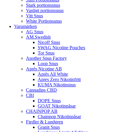
Stark portionssnus
Vanligt portionssnus
Vitt Snus
White Portionssnus
Varumärken
AG Snus
AM.Swedish
Nicoff Snus
SWAG Nicotine Pouches
Tor Snus
Another Snus Factory
Loop Snus
Après Nicotine AB
Après All White
Apres Zero Nikotinfritt
KUMA Nikotinsnus
Cannadips CBD
CBI
DOPE Snus
GOAT Nikotinpåsar
CHAINPOP AB
Chainpop Nikotinpåsar
Fiedler & Lundgren
Granit Snus