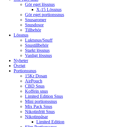
Gör eget lössnus
X-15 Lössnus
Gör eget portionssnus
Snusaromer
Snusdosor
Tillbehör
Lössnus
Luktsnus/Snuff
Snustillbehör
Starkt lössnus
Vanligt lössnus
Nyheter
Övrigt
Portionssnus
15Kr Dosan
AirPouch
CBD Snus
Koffein snus
Limited Edition Snus
Mini portionssnus
Mix Pack Snus
Nikotinfritt Snus
Nikotinpåsar
Limited Edition
Slim Portionssnus