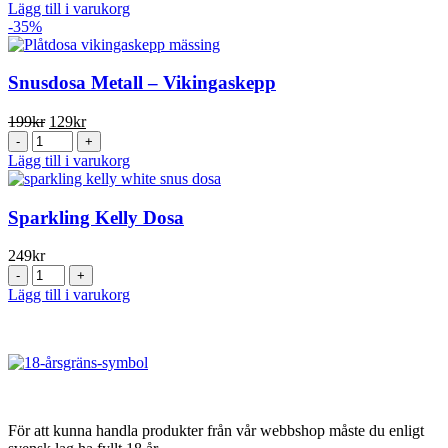
Metall
priset
priset
Lägg till i varukorg
-
var:
är:
-35%
Viking
199kr.
129kr.
med
svärd
Snusdosa Metall – Vikingaskepp
mängd
Det
Det
199
kr
129
kr
Snusdosa
ursprungliga
nuvarande
Metall
priset
priset
Lägg till i varukorg
-
var:
är:
Vikingaskepp
199kr.
129kr.
mängd
Sparkling Kelly Dosa
249
kr
Sparkling
Kelly
Lägg till i varukorg
Dosa
mängd
För att kunna handla produkter från vår webbshop måste du enligt