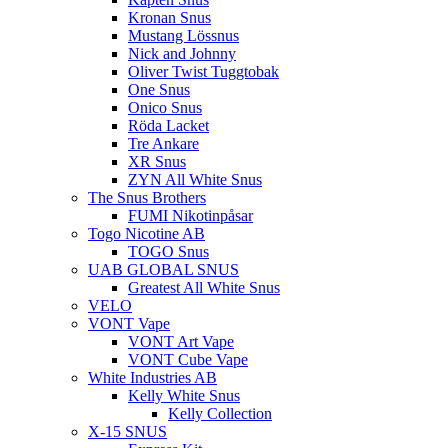
Kronan Snus
Mustang Lössnus
Nick and Johnny
Oliver Twist Tuggtobak
One Snus
Onico Snus
Röda Lacket
Tre Ankare
XR Snus
ZYN All White Snus
The Snus Brothers
FUMI Nikotinpåsar
Togo Nicotine AB
TOGO Snus
UAB GLOBAL SNUS
Greatest All White Snus
VELO
VONT Vape
VONT Art Vape
VONT Cube Vape
White Industries AB
Kelly White Snus
Kelly Collection
X-15 SNUS