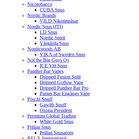
Nicotobacco
CUBA Snus
Nordic Brands
VILD Nikotinpåsar
Nordic Snus (JTI)
LD Snus
Nordic Spirit
Vårgårda Snus
Nordicgoods AB
VIKA of Sweden Snus
Not the Big Guys Oy
ICE Vitt Snus
Panther Bar Vapes
Dripped Fusion Split
Dripped Goflow Vape
Dripped Panther Bar Pro
Panter Bar Engångs Vape
Pöschl Snuff
Gawith Snuff
Ozona President
Premium Global Trading
White Gold Snus
Prillan Snus
Prillan Snusarom
RELX International