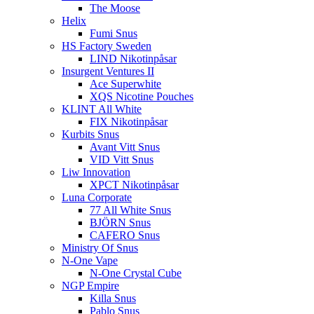
The Moose
Helix
Fumi Snus
HS Factory Sweden
LIND Nikotinpåsar
Insurgent Ventures II
Ace Superwhite
XQS Nicotine Pouches
KLINT All White
FIX Nikotinpåsar
Kurbits Snus
Avant Vitt Snus
VID Vitt Snus
Liw Innovation
XPCT Nikotinpåsar
Luna Corporate
77 All White Snus
BJÖRN Snus
CAFERO Snus
Ministry Of Snus
N-One Vape
N-One Crystal Cube
NGP Empire
Killa Snus
Pablo Snus