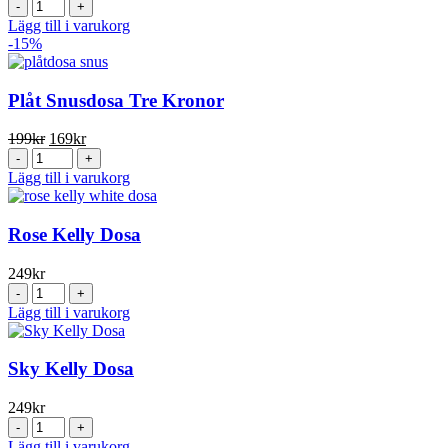
Nightclub
Kelly
Lägg till i varukorg
Dosa
-15%
mängd
Plåt Snusdosa Tre Kronor
Det
Det
199
kr
169
kr
Plåt
ursprungliga
nuvarande
Snusdosa
priset
priset
Lägg till i varukorg
Tre
var:
är:
Kronor
199kr.
169kr.
mängd
Rose Kelly Dosa
249
kr
Rose
Kelly
Lägg till i varukorg
Dosa
mängd
Sky Kelly Dosa
249
kr
Sky
Kelly
Lägg till i varukorg