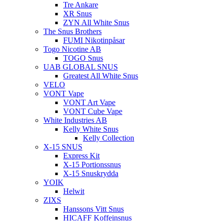
Tre Ankare
XR Snus
ZYN All White Snus
The Snus Brothers
FUMI Nikotinpåsar
Togo Nicotine AB
TOGO Snus
UAB GLOBAL SNUS
Greatest All White Snus
VELO
VONT Vape
VONT Art Vape
VONT Cube Vape
White Industries AB
Kelly White Snus
Kelly Collection
X-15 SNUS
Express Kit
X-15 Portionssnus
X-15 Snuskrydda
YOIK
Helwit
ZIXS
Hanssons Vitt Snus
HICAFF Koffeinsnus