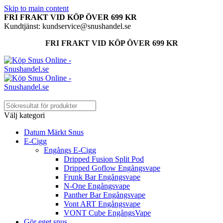
Skip to main content
FRI FRAKT VID KÖP ÖVER 699 KR
Kundtjänst: kundservice@snushandel.se
FRI FRAKT VID KÖP ÖVER 699 KR
Välj kategori
Datum Märkt Snus
E-Cigg
Engångs E-Cigg
Dripped Fusion Split Pod
Dripped Goflow Engångsvape
Frunk Bar Engångsvape
N-One Engångsvape
Panther Bar Engångsvape
Vont ART Engångsvape
VONT Cube EngångsVape
Gör eget snus