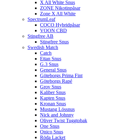
X All White Snus
ZONE Nikotinpåsar
Zone X All White
SpectrumLeaf
COCO Hybridpåsar
VOON CBD
Stingfree AB
Stingfree Snus
Swedish Match
Catch
Ettan Snus
G.3 Snus
General Snus
Göteborgs Prima Fint
Göteborgs Rapé
Grov Snus
Kaliber Snus
Kapten Snus
Kronan Snus
Mustang Lössnus
Nick and Johnny
Oliver Twist Tuggtobak
One Snus
Onico Snus
Röda Lacket