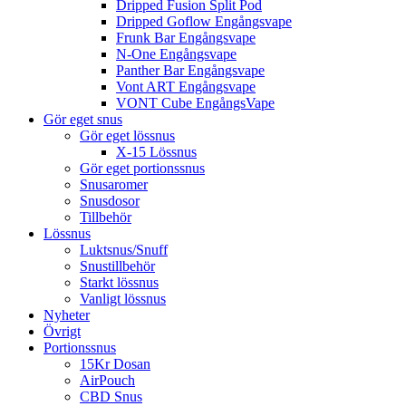
Dripped Fusion Split Pod
Dripped Goflow Engångsvape
Frunk Bar Engångsvape
N-One Engångsvape
Panther Bar Engångsvape
Vont ART Engångsvape
VONT Cube EngångsVape
Gör eget snus
Gör eget lössnus
X-15 Lössnus
Gör eget portionssnus
Snusaromer
Snusdosor
Tillbehör
Lössnus
Luktsnus/Snuff
Snustillbehör
Starkt lössnus
Vanligt lössnus
Nyheter
Övrigt
Portionssnus
15Kr Dosan
AirPouch
CBD Snus