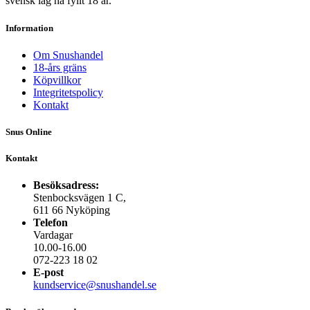
svensk lag ha fyllt 18 år.
Information
Om Snushandel
18-års gräns
Köpvillkor
Integritetspolicy
Kontakt
Snus Online
Kontakt
Besöksadress:
Stenbocksvägen 1 C,
611 66 Nyköping
Telefon
Vardagar
10.00-16.00
072-223 18 02
E-post
kundservice@snushandel.se