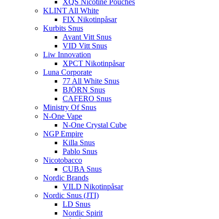
XQS Nicotine Pouches
KLINT All White
FIX Nikotinpåsar
Kurbits Snus
Avant Vitt Snus
VID Vitt Snus
Liw Innovation
XPCT Nikotinpåsar
Luna Corporate
77 All White Snus
BJÖRN Snus
CAFERO Snus
Ministry Of Snus
N-One Vape
N-One Crystal Cube
NGP Empire
Killa Snus
Pablo Snus
Nicotobacco
CUBA Snus
Nordic Brands
VILD Nikotinpåsar
Nordic Snus (JTI)
LD Snus
Nordic Spirit