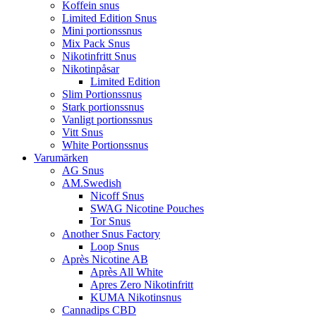
Koffein snus
Limited Edition Snus
Mini portionssnus
Mix Pack Snus
Nikotinfritt Snus
Nikotinpåsar
Limited Edition
Slim Portionssnus
Stark portionssnus
Vanligt portionssnus
Vitt Snus
White Portionssnus
Varumärken
AG Snus
AM.Swedish
Nicoff Snus
SWAG Nicotine Pouches
Tor Snus
Another Snus Factory
Loop Snus
Après Nicotine AB
Après All White
Apres Zero Nikotinfritt
KUMA Nikotinsnus
Cannadips CBD