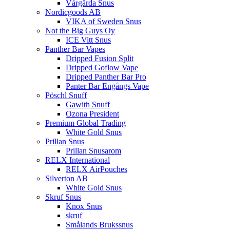
Vårgårda Snus
Nordicgoods AB
VIKA of Sweden Snus
Not the Big Guys Oy
ICE Vitt Snus
Panther Bar Vapes
Dripped Fusion Split
Dripped Goflow Vape
Dripped Panther Bar Pro
Panter Bar Engångs Vape
Pöschl Snuff
Gawith Snuff
Ozona President
Premium Global Trading
White Gold Snus
Prillan Snus
Prillan Snusarom
RELX International
RELX AirPouches
Silverton AB
White Gold Snus
Skruf Snus
Knox Snus
skruf
Smålands Brukssnus