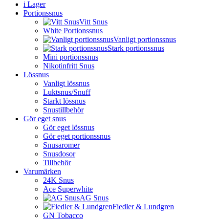
i Lager
Portionssnus
Vitt Snus
White Portionssnus
Vanligt portionssnus
Stark portionssnus
Mini portionssnus
Nikotinfritt Snus
Lössnus
Vanligt lössnus
Luktsnus/Snuff
Starkt lössnus
Snustillbehör
Gör eget snus
Gör eget lössnus
Gör eget portionssnus
Snusaromer
Snusdosor
Tillbehör
Varumärken
24K Snus
Ace Superwhite
AG Snus
Fiedler & Lundgren
GN Tobacco