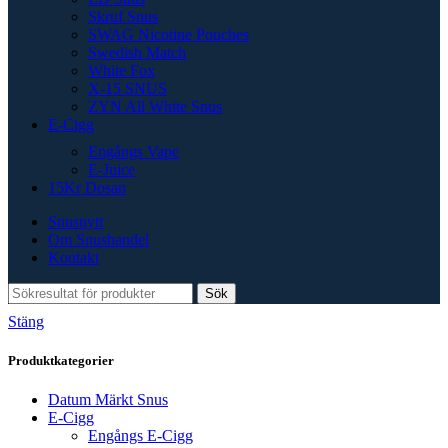
Skruf Snus
SWAG Nicotine Pouches
Swedish Match
White Fox
X-15 SNUS
ZYN All White Snus
E-Cigg
Engångs Vape
E-Juice
15Kr Dosan
Snusnytt
Om Snushandel
Kontakt
Sök
Stäng
Produktkategorier
Datum Märkt Snus
E-Cigg
Engångs E-Cigg