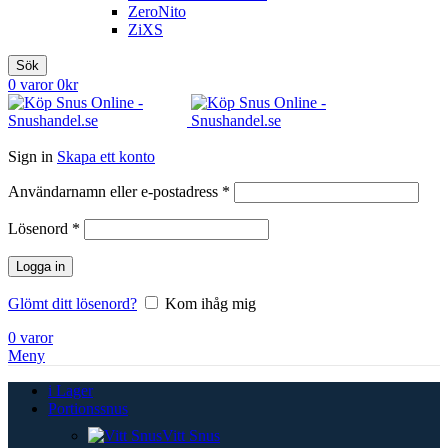
ZeroNito
ZiXS
Sök
0
varor
0
kr
Sign in
Skapa ett konto
Obligatoriskt
Användarnamn eller e-postadress
*
Obligatoriskt
Lösenord
*
Logga in
Glömt ditt lösenord?
Kom ihåg mig
0
varor
Meny
i Lager
Portionssnus
Vitt Snus