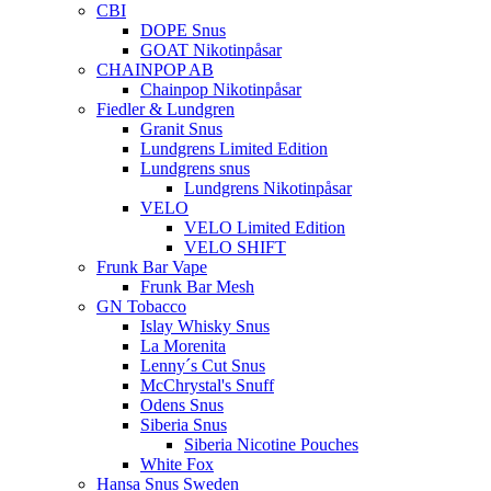
CBI
DOPE Snus
GOAT Nikotinpåsar
CHAINPOP AB
Chainpop Nikotinpåsar
Fiedler & Lundgren
Granit Snus
Lundgrens Limited Edition
Lundgrens snus
Lundgrens Nikotinpåsar
VELO
VELO Limited Edition
VELO SHIFT
Frunk Bar Vape
Frunk Bar Mesh
GN Tobacco
Islay Whisky Snus
La Morenita
Lenny´s Cut Snus
McChrystal's Snuff
Odens Snus
Siberia Snus
Siberia Nicotine Pouches
White Fox
Hansa Snus Sweden