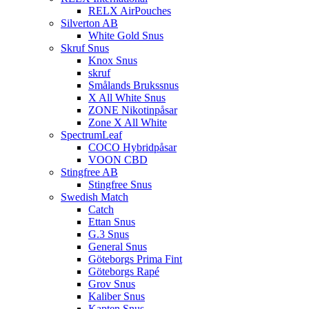
RELX AirPouches
Silverton AB
White Gold Snus
Skruf Snus
Knox Snus
skruf
Smålands Brukssnus
X All White Snus
ZONE Nikotinpåsar
Zone X All White
SpectrumLeaf
COCO Hybridpåsar
VOON CBD
Stingfree AB
Stingfree Snus
Swedish Match
Catch
Ettan Snus
G.3 Snus
General Snus
Göteborgs Prima Fint
Göteborgs Rapé
Grov Snus
Kaliber Snus
Kapten Snus