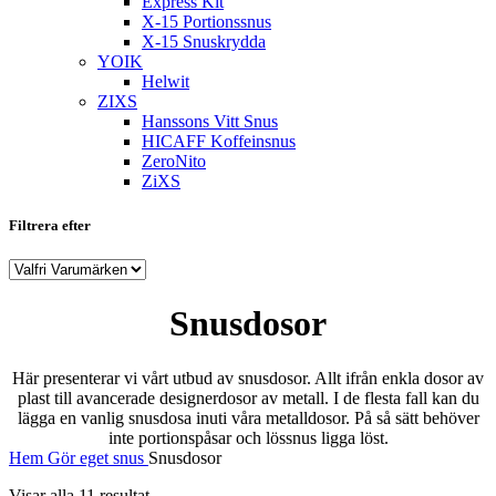
Express Kit
X-15 Portionssnus
X-15 Snuskrydda
YOIK
Helwit
ZIXS
Hanssons Vitt Snus
HICAFF Koffeinsnus
ZeroNito
ZiXS
Filtrera efter
Snusdosor
Här presenterar vi vårt utbud av snusdosor. Allt ifrån enkla dosor av
plast till avancerade designerdosor av metall. I de flesta fall kan du
lägga en vanlig snusdosa inuti våra metalldosor. På så sätt behöver
inte portionspåsar och lössnus ligga löst.
Hem
Gör eget snus
Snusdosor
Visar alla 11 resultat