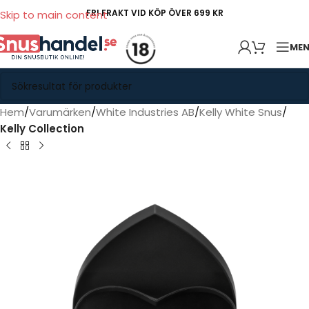
FRI FRAKT VID KÖP ÖVER 699 KR
Skip to main content
ME
Hem
Varumärken
White Industries AB
Kelly White Snus
Kelly Collection