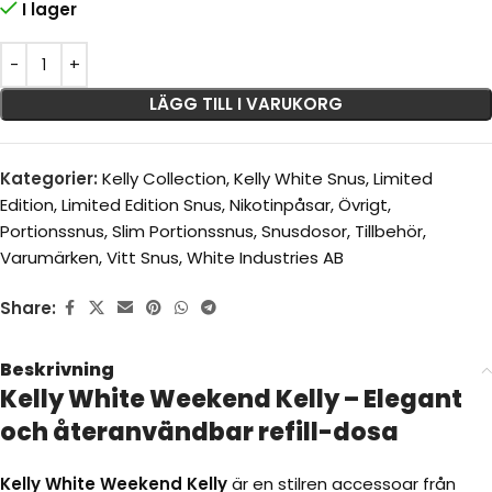
I lager
LÄGG TILL I VARUKORG
Kategorier:
Kelly Collection
,
Kelly White Snus
,
Limited
Edition
,
Limited Edition Snus
,
Nikotinpåsar
,
Övrigt
,
Portionssnus
,
Slim Portionssnus
,
Snusdosor
,
Tillbehör
,
Varumärken
,
Vitt Snus
,
White Industries AB
Share:
Beskrivning
Kelly White Weekend Kelly – Elegant
och återanvändbar refill-dosa
Kelly White Weekend Kelly
är en stilren accessoar från