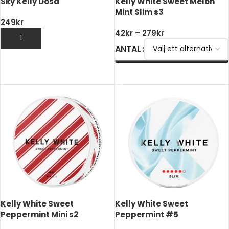
Sky Kelly Dosa
Kelly White Sweet Melon
Mint Slim s3
249
kr
42
kr
–
279
kr
LÄGG TILL I VARUKORG
ANTAL
VÄLJ ALTERNATIV
Kelly White Sweet
Kelly White Sweet
Peppermint Mini s2
Peppermint #5