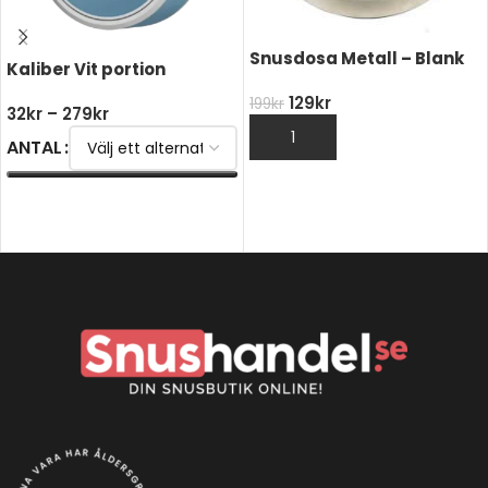
Snusdosa Metall – Blank
Kaliber Vit portion
129
kr
199
kr
32
kr
–
279
kr
LÄGG TILL I VARUKORG
ANTAL
VÄLJ ALTERNATIV