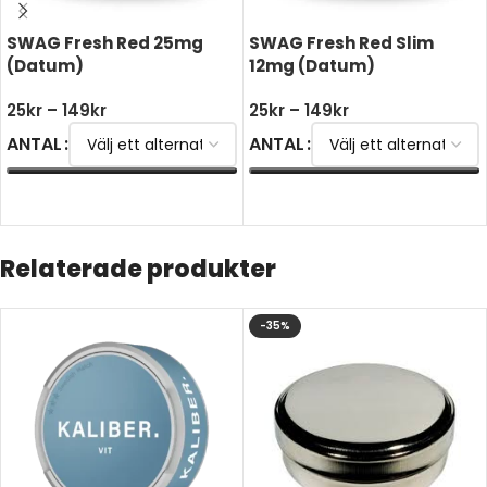
SWAG Fresh Red 25mg
SWAG Fresh Red Slim
(Datum)
12mg (Datum)
25
kr
–
149
kr
25
kr
–
149
kr
ANTAL
ANTAL
VÄLJ ALTERNATIV
VÄLJ ALTERNATIV
Relaterade produkter
-35%