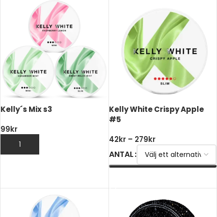
Kelly´s Mix s3
Kelly White Crispy Apple
#5
99
kr
42
kr
–
279
kr
LÄGG TILL I VARUKORG
ANTAL
VÄLJ ALTERNATIV