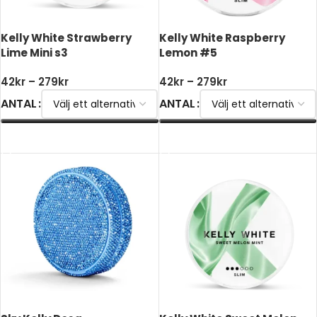
Kelly White Strawberry
Kelly White Raspberry
Lime Mini s3
Lemon #5
42
kr
–
279
kr
42
kr
–
279
kr
ANTAL
ANTAL
VÄLJ ALTERNATIV
VÄLJ ALTERNATIV