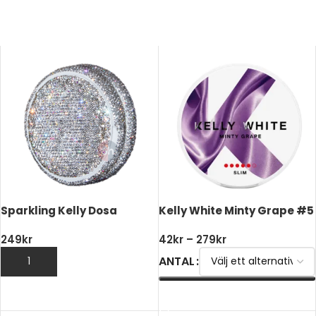
Billigt snus på nätet
Sparkling Kelly Dosa
Kelly White Minty Grape #5
249
kr
42
kr
–
279
kr
ANTAL
LÄGG TILL I VARUKORG
VÄLJ ALTERNATIV