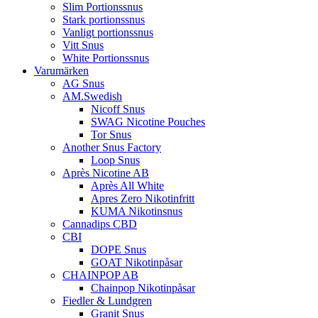
Slim Portionssnus
Stark portionssnus
Vanligt portionssnus
Vitt Snus
White Portionssnus
Varumärken
AG Snus
AM.Swedish
Nicoff Snus
SWAG Nicotine Pouches
Tor Snus
Another Snus Factory
Loop Snus
Après Nicotine AB
Après All White
Apres Zero Nikotinfritt
KUMA Nikotinsnus
Cannadips CBD
CBI
DOPE Snus
GOAT Nikotinpåsar
CHAINPOP AB
Chainpop Nikotinpåsar
Fiedler & Lundgren
Granit Snus