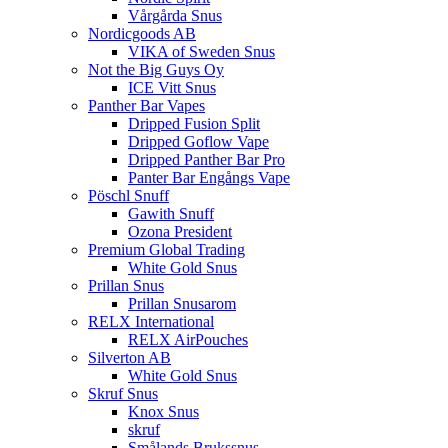
Vårgårda Snus
Nordicgoods AB
VIKA of Sweden Snus
Not the Big Guys Oy
ICE Vitt Snus
Panther Bar Vapes
Dripped Fusion Split
Dripped Goflow Vape
Dripped Panther Bar Pro
Panter Bar Engångs Vape
Pöschl Snuff
Gawith Snuff
Ozona President
Premium Global Trading
White Gold Snus
Prillan Snus
Prillan Snusarom
RELX International
RELX AirPouches
Silverton AB
White Gold Snus
Skruf Snus
Knox Snus
skruf
Smålands Brukssnus