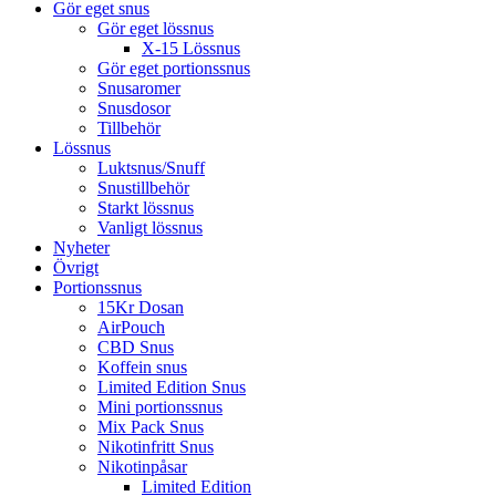
Gör eget snus
Gör eget lössnus
X-15 Lössnus
Gör eget portionssnus
Snusaromer
Snusdosor
Tillbehör
Lössnus
Luktsnus/Snuff
Snustillbehör
Starkt lössnus
Vanligt lössnus
Nyheter
Övrigt
Portionssnus
15Kr Dosan
AirPouch
CBD Snus
Koffein snus
Limited Edition Snus
Mini portionssnus
Mix Pack Snus
Nikotinfritt Snus
Nikotinpåsar
Limited Edition