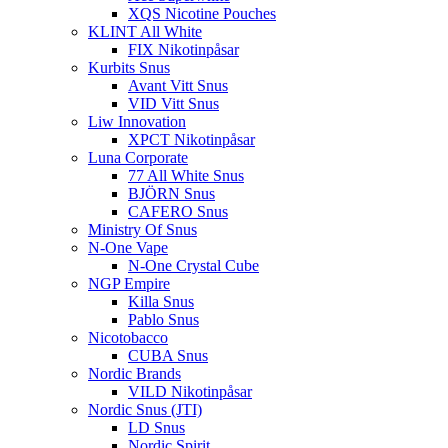
XQS Nicotine Pouches
KLINT All White
FIX Nikotinpåsar
Kurbits Snus
Avant Vitt Snus
VID Vitt Snus
Liw Innovation
XPCT Nikotinpåsar
Luna Corporate
77 All White Snus
BJÖRN Snus
CAFERO Snus
Ministry Of Snus
N-One Vape
N-One Crystal Cube
NGP Empire
Killa Snus
Pablo Snus
Nicotobacco
CUBA Snus
Nordic Brands
VILD Nikotinpåsar
Nordic Snus (JTI)
LD Snus
Nordic Spirit