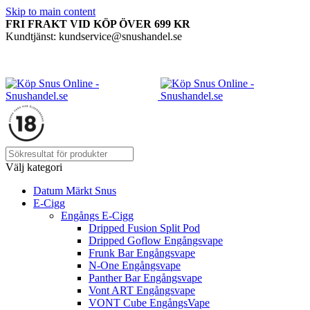
Skip to main content
FRI FRAKT VID KÖP ÖVER 699 KR
Kundtjänst: kundservice@snushandel.se
Välj kategori
Datum Märkt Snus
E-Cigg
Engångs E-Cigg
Dripped Fusion Split Pod
Dripped Goflow Engångsvape
Frunk Bar Engångsvape
N-One Engångsvape
Panther Bar Engångsvape
Vont ART Engångsvape
VONT Cube EngångsVape