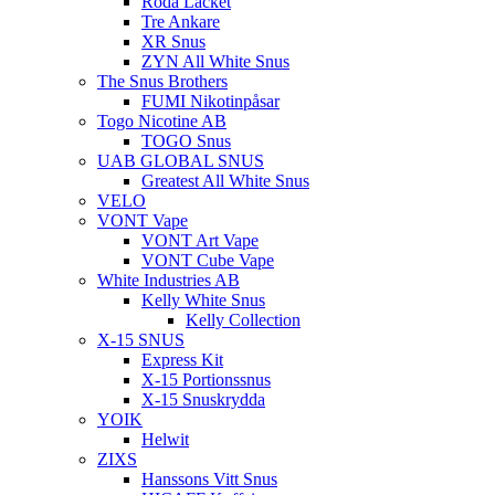
Röda Lacket
Tre Ankare
XR Snus
ZYN All White Snus
The Snus Brothers
FUMI Nikotinpåsar
Togo Nicotine AB
TOGO Snus
UAB GLOBAL SNUS
Greatest All White Snus
VELO
VONT Vape
VONT Art Vape
VONT Cube Vape
White Industries AB
Kelly White Snus
Kelly Collection
X-15 SNUS
Express Kit
X-15 Portionssnus
X-15 Snuskrydda
YOIK
Helwit
ZIXS
Hanssons Vitt Snus