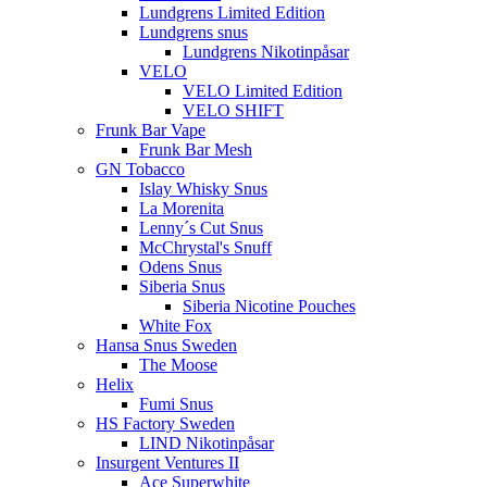
Lundgrens Limited Edition
Lundgrens snus
Lundgrens Nikotinpåsar
VELO
VELO Limited Edition
VELO SHIFT
Frunk Bar Vape
Frunk Bar Mesh
GN Tobacco
Islay Whisky Snus
La Morenita
Lenny´s Cut Snus
McChrystal's Snuff
Odens Snus
Siberia Snus
Siberia Nicotine Pouches
White Fox
Hansa Snus Sweden
The Moose
Helix
Fumi Snus
HS Factory Sweden
LIND Nikotinpåsar
Insurgent Ventures II
Ace Superwhite