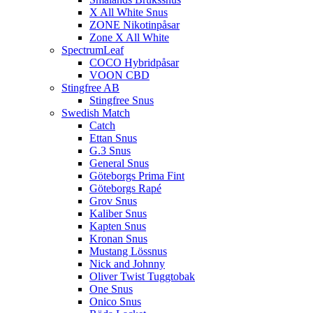
X All White Snus
ZONE Nikotinpåsar
Zone X All White
SpectrumLeaf
COCO Hybridpåsar
VOON CBD
Stingfree AB
Stingfree Snus
Swedish Match
Catch
Ettan Snus
G.3 Snus
General Snus
Göteborgs Prima Fint
Göteborgs Rapé
Grov Snus
Kaliber Snus
Kapten Snus
Kronan Snus
Mustang Lössnus
Nick and Johnny
Oliver Twist Tuggtobak
One Snus
Onico Snus