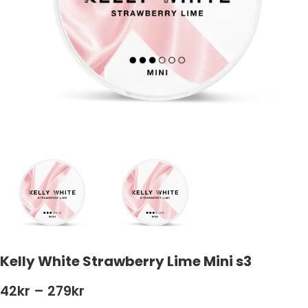
Kelly White Strawberry Lime Mini s3
42
kr
–
279
kr