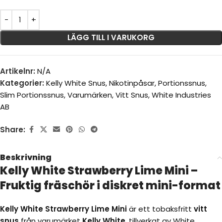
LÄGG TILL I VARUKORG
Artikelnr:
N/A
Kategorier:
Kelly White Snus
,
Nikotinpåsar
,
Portionssnus
,
Slim Portionssnus
,
Varumärken
,
Vitt Snus
,
White Industries
AB
Share:
Beskrivning
Kelly White Strawberry Lime Mini –
Fruktig fräschör i diskret mini-format
Kelly White Strawberry Lime Mini
är ett tobaksfritt
vitt
snus
från varumärket
Kelly White
, tillverkat av White