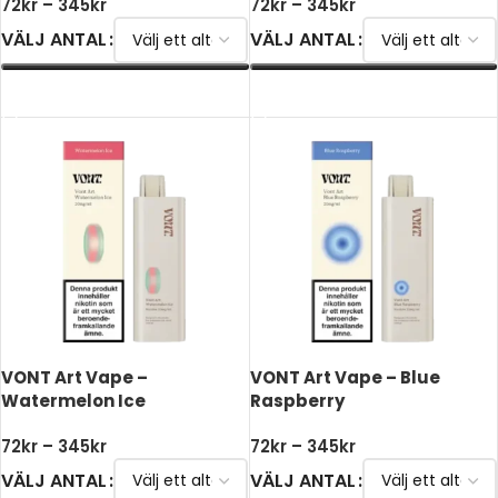
72
kr
–
345
kr
72
kr
–
345
kr
VÄLJ ANTAL
VÄLJ ANTAL
VÄLJ ALTERNATIV
VÄLJ ALTERNATIV
VONT Art Vape –
VONT Art Vape – Blue
Watermelon Ice
Raspberry
72
kr
–
345
kr
72
kr
–
345
kr
VÄLJ ANTAL
VÄLJ ANTAL