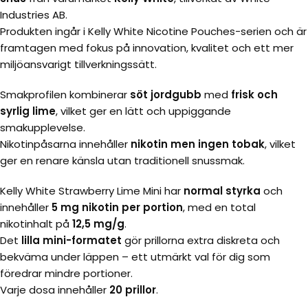
Industries AB.
Produkten ingår i Kelly White Nicotine Pouches-serien och är
framtagen med fokus på innovation, kvalitet och ett mer
miljöansvarigt tillverkningssätt.
Smakprofilen kombinerar
söt jordgubb
med
frisk och
syrlig lime
, vilket ger en lätt och uppiggande
smakupplevelse.
Nikotinpåsarna innehåller
nikotin men ingen tobak
, vilket
ger en renare känsla utan traditionell snussmak.
Kelly White Strawberry Lime Mini har
normal styrka
och
innehåller
5 mg nikotin per portion
, med en total
nikotinhalt på
12,5 mg/g
.
Det
lilla mini-formatet
gör prillorna extra diskreta och
bekväma under läppen – ett utmärkt val för dig som
föredrar mindre portioner.
Varje dosa innehåller
20 prillor
.