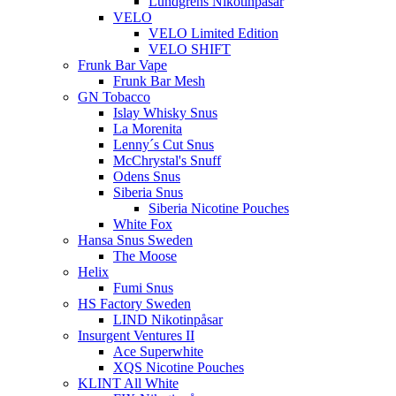
Lundgrens Nikotinpåsar
VELO
VELO Limited Edition
VELO SHIFT
Frunk Bar Vape
Frunk Bar Mesh
GN Tobacco
Islay Whisky Snus
La Morenita
Lenny´s Cut Snus
McChrystal's Snuff
Odens Snus
Siberia Snus
Siberia Nicotine Pouches
White Fox
Hansa Snus Sweden
The Moose
Helix
Fumi Snus
HS Factory Sweden
LIND Nikotinpåsar
Insurgent Ventures II
Ace Superwhite
XQS Nicotine Pouches
KLINT All White