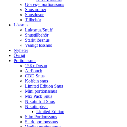
Gör eget portionssnus
Snusaromer
Snusdosor
Tillbehör
Lössnus
Luktsnus/Snuff
Snustillbehör
Starkt lössnus
Vanligt lössnus
Nyheter
Övrigt
Portionssnus
15Kr Dosan
AirPouch
CBD Snus
Koffein snus
Limited Edition Snus
Mini portionssnus
Mix Pack Snus
Nikotinfritt Snus
Nikotinpåsar
Limited Edition
Slim Portionssnus
Stark portionssnus
Vanligt portionssnus