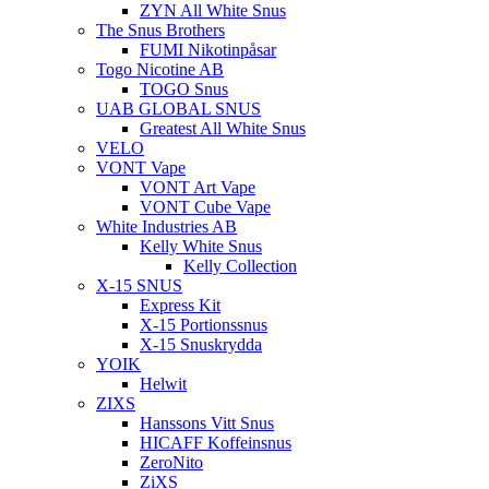
ZYN All White Snus
The Snus Brothers
FUMI Nikotinpåsar
Togo Nicotine AB
TOGO Snus
UAB GLOBAL SNUS
Greatest All White Snus
VELO
VONT Vape
VONT Art Vape
VONT Cube Vape
White Industries AB
Kelly White Snus
Kelly Collection
X-15 SNUS
Express Kit
X-15 Portionssnus
X-15 Snuskrydda
YOIK
Helwit
ZIXS
Hanssons Vitt Snus
HICAFF Koffeinsnus
ZeroNito
ZiXS