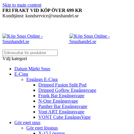
Skip to main content
FRI FRAKT VID KÖP ÖVER 699 KR
Kundtjänst: kundservice@snushandel.se
Välj kategori
Datum Märkt Snus
E-Cigg
Engångs E-Cigg
Dripped Fusion Split Pod
Dripped Goflow Engångsvape
Frunk Bar Engångsvape
N-One Engångsvape
Panther Bar Engångsvape
Vont ART Engångsvape
VONT Cube EngångsVape
Gör eget snus
Gör eget lössnus
X-15 Lössnus