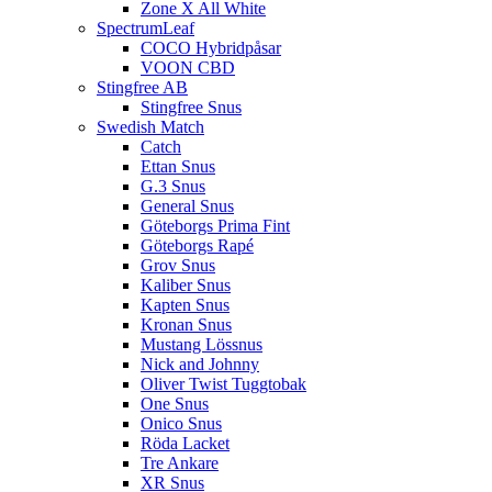
Zone X All White
SpectrumLeaf
COCO Hybridpåsar
VOON CBD
Stingfree AB
Stingfree Snus
Swedish Match
Catch
Ettan Snus
G.3 Snus
General Snus
Göteborgs Prima Fint
Göteborgs Rapé
Grov Snus
Kaliber Snus
Kapten Snus
Kronan Snus
Mustang Lössnus
Nick and Johnny
Oliver Twist Tuggtobak
One Snus
Onico Snus
Röda Lacket
Tre Ankare
XR Snus