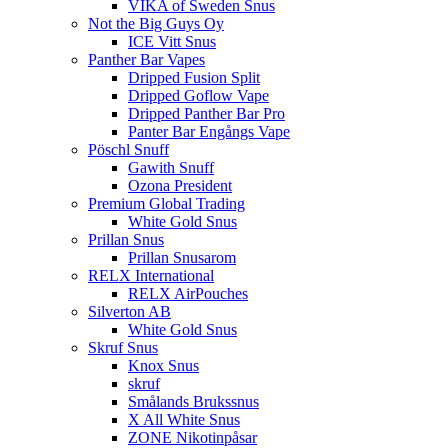
VIKA of Sweden Snus
Not the Big Guys Oy
ICE Vitt Snus
Panther Bar Vapes
Dripped Fusion Split
Dripped Goflow Vape
Dripped Panther Bar Pro
Panter Bar Engångs Vape
Pöschl Snuff
Gawith Snuff
Ozona President
Premium Global Trading
White Gold Snus
Prillan Snus
Prillan Snusarom
RELX International
RELX AirPouches
Silverton AB
White Gold Snus
Skruf Snus
Knox Snus
skruf
Smålands Brukssnus
X All White Snus
ZONE Nikotinpåsar