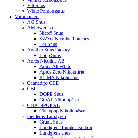
Vitt Snus
White Portionssnus
Varumärken
AG Snus
AM.Swedish
Nicoff Snus
SWAG Nicotine Pouches
Tor Snus
Another Snus Factory
Loop Snus
Après Nicotine AB
Après All White
Apres Zero Nikotinfritt
KUMA Nikotinsnus
Cannadips CBD
CBI
DOPE Snus
GOAT Nikotinpåsar
CHAINPOP AB
Chainpop Nikotinpåsar
Fiedler & Lundgren
Granit Snus
Lundgrens Limited Edition
Lundgrens snus