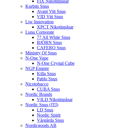
FIX Nikotinpåsar
Kurbits Snus
Avant Vitt Snus
VID Vitt Snus
Liw Innovation
XPCT Nikotinpåsar
Luna Corporate
77 All White Snus
BJÖRN Snus
CAFERO Snus
Ministry Of Snus
N-One Vape
N-One Crystal Cube
NGP Empire
Killa Snus
Pablo Snus
Nicotobacco
CUBA Snus
Nordic Brands
VILD Nikotinpåsar
Nordic Snus (JTI)
LD Snus
Nordic Spirit
Vårgårda Snus
Nordicgoods AB