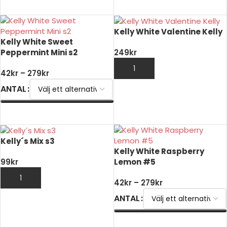
VÄLJ ALTERNATIV
VÄLJ ALTERNATIV
Kelly White Valentine Kelly
Kelly White Sweet
Peppermint Mini s2
249
kr
LÄGG TILL I VARUKORG
42
kr
–
279
kr
ANTAL
VÄLJ ALTERNATIV
Kelly´s Mix s3
Kelly White Raspberry
Lemon #5
99
kr
LÄGG TILL I VARUKORG
42
kr
–
279
kr
ANTAL
VÄLJ ALTERNATIV