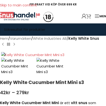
FRI FRAKT VID KÖP ÖVER 699 KR
Skip to main content
ME
Hem
Varumärken
White Industries AB
Kelly White Snus
Kelly White Cucumber Mint Mini s3
42
kr
–
279
kr
Kelly White Cucumber Mint Mini
är ett
vitt snus
som