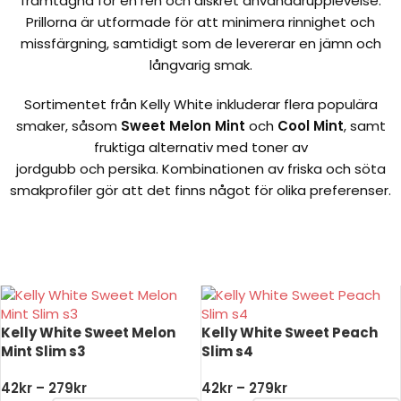
framtagna för en ren och diskret användarupplevelse.
Prillorna är utformade för att minimera rinnighet och
missfärgning, samtidigt som de levererar en jämn och
långvarig smak.
Sortimentet från Kelly White inkluderar flera populära
smaker, såsom
Sweet Melon Mint
och
Cool Mint
, samt
fruktiga alternativ med toner av
jordgubb och persika. Kombinationen av friska och söta
smakprofiler gör att det finns något för olika preferenser.
Billigt snus på nätet
Kelly White Sweet Melon
Kelly White Sweet Peach
Mint Slim s3
Slim s4
42
kr
–
279
kr
42
kr
–
279
kr