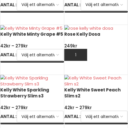
ANTAL
ANTAL
VÄLJ ALTERNATIV
VÄLJ ALTERNATIV
Kelly White Minty Grape #5
Rose Kelly Dosa
42
kr
–
279
kr
249
kr
ANTAL
LÄGG TILL I VARUKORG
VÄLJ ALTERNATIV
Kelly White Sparkling
Kelly White Sweet Peach
Strawberry Slim s3
Slim s2
42
kr
–
279
kr
42
kr
–
279
kr
ANTAL
ANTAL