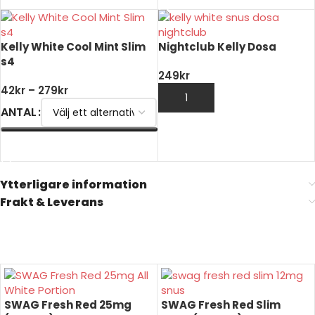
Kelly White Cool Mint Slim
Nightclub Kelly Dosa
s4
249
kr
42
kr
–
279
kr
LÄGG TILL I VARUKORG
ANTAL
VÄLJ ALTERNATIV
Ytterligare information
Frakt & Leverans
SWAG Fresh Red 25mg
SWAG Fresh Red Slim