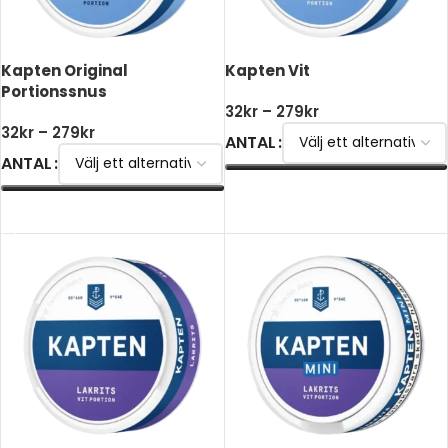
Kapten Original
Kapten Vit
Portionssnus
32
kr
–
279
kr
32
kr
–
279
kr
ANTAL
ANTAL
VÄLJ ALTERNATIV
VÄLJ ALTERNATIV