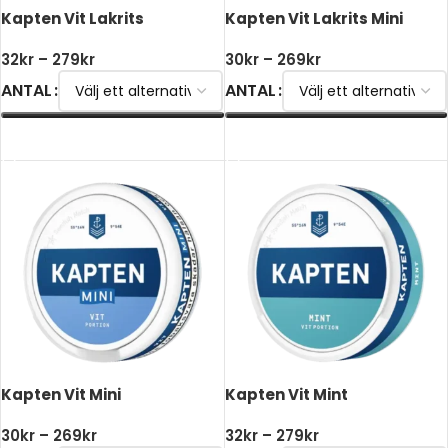
Kapten Vit Lakrits
Kapten Vit Lakrits Mini
32
kr
–
279
kr
30
kr
–
269
kr
ANTAL
ANTAL
VÄLJ ALTERNATIV
VÄLJ ALTERNATIV
Kapten Vit Mini
Kapten Vit Mint
30
kr
–
269
kr
32
kr
–
279
kr