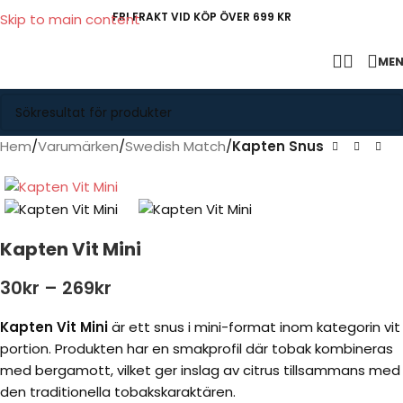
FRI FRAKT VID KÖP ÖVER 699 KR
Skip to main content
ME
Hem
Varumärken
Swedish Match
Kapten Snus
Kapten Vit Mini
30
kr
–
269
kr
Kapten Vit Mini
är ett snus i mini-format inom kategorin vit
portion. Produkten har en smakprofil där tobak kombineras
med bergamott, vilket ger inslag av citrus tillsammans med
den traditionella tobakskaraktären.