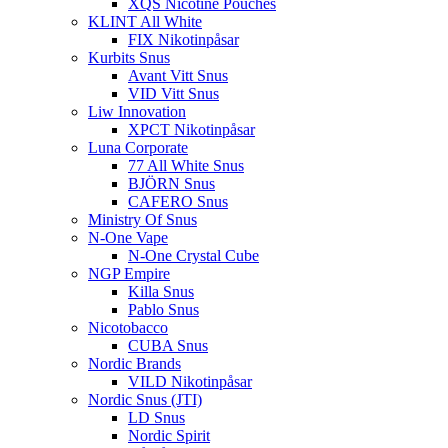
XQS Nicotine Pouches
KLINT All White
FIX Nikotinpåsar
Kurbits Snus
Avant Vitt Snus
VID Vitt Snus
Liw Innovation
XPCT Nikotinpåsar
Luna Corporate
77 All White Snus
BJÖRN Snus
CAFERO Snus
Ministry Of Snus
N-One Vape
N-One Crystal Cube
NGP Empire
Killa Snus
Pablo Snus
Nicotobacco
CUBA Snus
Nordic Brands
VILD Nikotinpåsar
Nordic Snus (JTI)
LD Snus
Nordic Spirit