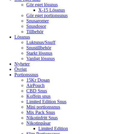
Gör eget lössnus
X-15 Lössnus
Gör eget portionssnus
Snusaromer
Snusdosor
Tillbehör
Lössnus
Luktsnus/Snuff
Snustillbehör
Starkt lössnus
Vanligt lössnus
Nyheter
Övrigt
Portionssnus
15Kr Dosan
AirPouch
CBD Snus
Koffein snus
Limited Edition Snus
Mini portionssnus
Mix Pack Snus
Nikotinfritt Snus
Nikotinpåsar
Limited Edition
Slim Portionssnus