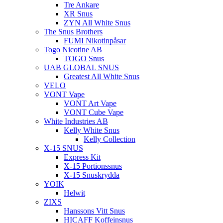
Tre Ankare
XR Snus
ZYN All White Snus
The Snus Brothers
FUMI Nikotinpåsar
Togo Nicotine AB
TOGO Snus
UAB GLOBAL SNUS
Greatest All White Snus
VELO
VONT Vape
VONT Art Vape
VONT Cube Vape
White Industries AB
Kelly White Snus
Kelly Collection
X-15 SNUS
Express Kit
X-15 Portionssnus
X-15 Snuskrydda
YOIK
Helwit
ZIXS
Hanssons Vitt Snus
HICAFF Koffeinsnus