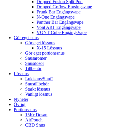
Dripped Fusion Split Pod
Dripped Goflow Engångsvape
Frunk Bar Engångsvape
N-One Engångsvape
Panther Bar Engångsvape
Vont ART Engångsvape
VONT Cube EngångsVape
Gör eget snus
Gör eget lössnus
X-15 Lössnus
Gör eget portionssnus
Snusaromer
Snusdosor
Tillbehör
Lössnus
Luktsnus/Snuff
Snustillbehör
Starkt lössnus
Vanligt lössnus
Nyheter
Övrigt
Portionssnus
15Kr Dosan
AirPouch
CBD Snus