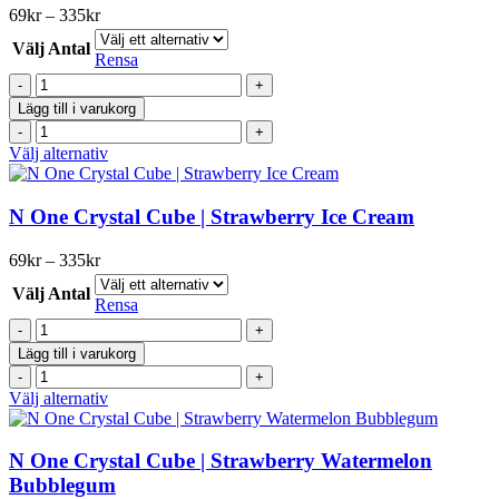
Prisintervall:
69
kr
–
335
kr
69kr
Välj Antal
till
Rensa
335kr
N
One
Lägg till i varukorg
Crystal
N
Cube
One
Den
Välj alternativ
|
Crystal
här
Cola
Cube
produkten
Ice
|
har
N One Crystal Cube | Strawberry Ice Cream
mängd
Cola
flera
Ice
varianter.
Prisintervall:
69
kr
–
335
kr
mängd
De
69kr
olika
Välj Antal
till
Rensa
alternativen
335kr
N
kan
One
väljas
Lägg till i varukorg
Crystal
på
N
Cube
produktsidan
One
Den
Välj alternativ
|
Crystal
här
Strawberry
Cube
produkten
Ice
|
har
N One Crystal Cube | Strawberry Watermelon
Cream
Strawberry
flera
Bubblegum
mängd
Ice
varianter.