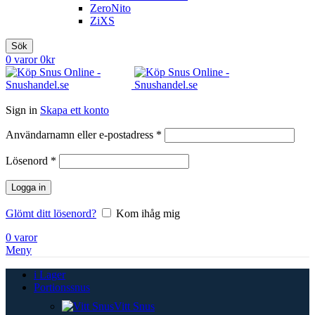
ZeroNito
ZiXS
Sök
0
varor
0
kr
Sign in
Skapa ett konto
Obligatoriskt
Användarnamn eller e-postadress
*
Obligatoriskt
Lösenord
*
Logga in
Glömt ditt lösenord?
Kom ihåg mig
0
varor
Meny
i Lager
Portionssnus
Vitt Snus