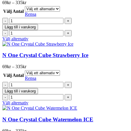
varianter.
Prisintervall:
69
kr
–
335
kr
De
69kr
olika
Välj Antal
till
Rensa
alternativen
335kr
N
kan
One
väljas
Lägg till i varukorg
Crystal
på
N
Cube
produktsidan
One
Den
Välj alternativ
Peach
Crystal
här
Ice
Cube
produkten
mängd
Peach
har
N One Crystal Cube Strawberry Ice
Ice
flera
mängd
varianter.
Prisintervall:
69
kr
–
335
kr
De
69kr
olika
Välj Antal
till
Rensa
alternativen
335kr
N
kan
One
väljas
Lägg till i varukorg
Crystal
på
N
Cube
produktsidan
One
Den
Välj alternativ
Strawberry
Crystal
här
Ice
Cube
produkten
mängd
Strawberry
har
N One Crystal Cube Watermelon ICE
Ice
flera
mängd
varianter.
Prisintervall:
69
kr
–
335
kr