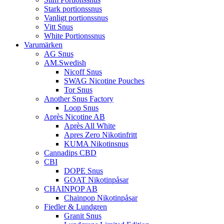
Stark portionssnus
Vanligt portionssnus
Vitt Snus
White Portionssnus
Varumärken
AG Snus
AM.Swedish
Nicoff Snus
SWAG Nicotine Pouches
Tor Snus
Another Snus Factory
Loop Snus
Après Nicotine AB
Après All White
Apres Zero Nikotinfritt
KUMA Nikotinsnus
Cannadips CBD
CBI
DOPE Snus
GOAT Nikotinpåsar
CHAINPOP AB
Chainpop Nikotinpåsar
Fiedler & Lundgren
Granit Snus