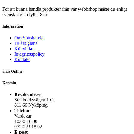
De
olika
För att kunna handla produkter från vår webbshop måste du enligt
alternativen
svensk lag ha fyllt 18 år.
kan
väljas
Information
på
produktsidan
Om Snushandel
18-års gräns
Köpvillkor
Integritetspolicy
Kontakt
Snus Online
Kontakt
Besöksadress:
Stenbocksvägen 1 C,
611 66 Nyköping
Telefon
Vardagar
10.00-16.00
072-223 18 02
E-post