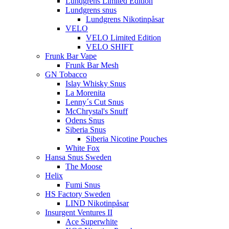
Lundgrens Limited Edition
Lundgrens snus
Lundgrens Nikotinpåsar
VELO
VELO Limited Edition
VELO SHIFT
Frunk Bar Vape
Frunk Bar Mesh
GN Tobacco
Islay Whisky Snus
La Morenita
Lenny´s Cut Snus
McChrystal's Snuff
Odens Snus
Siberia Snus
Siberia Nicotine Pouches
White Fox
Hansa Snus Sweden
The Moose
Helix
Fumi Snus
HS Factory Sweden
LIND Nikotinpåsar
Insurgent Ventures II
Ace Superwhite