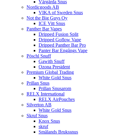
Vårgårda Snus
Nordicgoods AB
VIKA of Sweden Snus
Not the Big Guys Oy
ICE Vitt Snus
Panther Bar Vapes
Dripped Fusion Split
Dripped Goflow Vape
Dripped Panther Bar Pro
Panter Bar Engångs Vape
Pöschl Snuff
Gawith Snuff
Ozona President
Premium Global Trading
White Gold Snus
Prillan Snus
Prillan Snusarom
RELX International
RELX AirPouches
Silverton AB
White Gold Snus
Skruf Snus
Knox Snus
skruf
Smålands Brukssnus