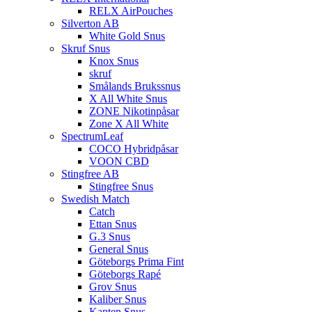
RELX AirPouches
Silverton AB
White Gold Snus
Skruf Snus
Knox Snus
skruf
Smålands Brukssnus
X All White Snus
ZONE Nikotinpåsar
Zone X All White
SpectrumLeaf
COCO Hybridpåsar
VOON CBD
Stingfree AB
Stingfree Snus
Swedish Match
Catch
Ettan Snus
G.3 Snus
General Snus
Göteborgs Prima Fint
Göteborgs Rapé
Grov Snus
Kaliber Snus
Kapten Snus