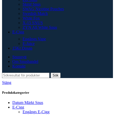
Skruf Snus
SWAG Nicotine Pouches
Swedish Match
White Fox
X-15 SNUS
ZYN All White Snus
E-Cigg
Engångs Vape
E-Juice
15Kr Dosan
Snusnytt
Om Snushandel
Kontakt
Sök
Stäng
Produktkategorier
Datum Märkt Snus
E-Cigg
Engångs E-Cigg