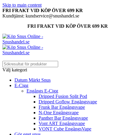
Skip to main content
FRI FRAKT VID KÖP ÖVER 699 KR
Kundtjänst: kundservice@snushandel.se
FRI FRAKT VID KÖP ÖVER 699 KR
Välj kategori
Datum Märkt Snus
E-Cigg
Engångs E-Cigg
Dripped Fusion Split Pod
Dripped Goflow Engångsvape
Frunk Bar Engångsvape
N-One Engångsvape
Panther Bar Engångsvape
Vont ART Engångsvape
VONT Cube EngångsVape
Gör eget snus