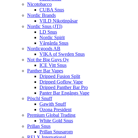
Nicotobacco
CUBA Snus
Nordic Brands
VILD Nikotinpåsar
Nordic Snus (JTI)
LD Snus
Nordic Spirit
Vårgårda Snus
Nordicgoods AB
VIKA of Sweden Snus
Not the Big Guys Oy
ICE Vitt Snus
Panther Bar Vapes
Dripped Fusion Split
Dripped Goflow Vape
Dripped Panther Bar Pro
Panter Bar Engångs Vape
Pöschl Snuff
Gawith Snuff
Ozona President
Premium Global Trading
White Gold Snus
Prillan Snus
Prillan Snusarom
RELX International