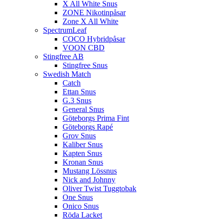
X All White Snus
ZONE Nikotinpåsar
Zone X All White
SpectrumLeaf
COCO Hybridpåsar
VOON CBD
Stingfree AB
Stingfree Snus
Swedish Match
Catch
Ettan Snus
G.3 Snus
General Snus
Göteborgs Prima Fint
Göteborgs Rapé
Grov Snus
Kaliber Snus
Kapten Snus
Kronan Snus
Mustang Lössnus
Nick and Johnny
Oliver Twist Tuggtobak
One Snus
Onico Snus
Röda Lacket