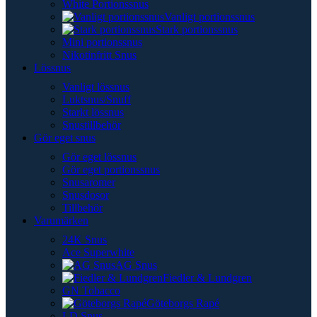
White Portionssnus
Vanligt portionssnus
Stark portionssnus
Mini portionssnus
Nikotinfritt Snus
Lössnus
Vanligt lössnus
Luktsnus/Snuff
Starkt lössnus
Snustillbehör
Gör eget snus
Gör eget lössnus
Gör eget portionssnus
Snusaromer
Snusdosor
Tillbehör
Varumärken
24K Snus
Ace Superwhite
AG Snus
Fiedler & Lundgren
GN Tobacco
Göteborgs Rapé
LD Snus