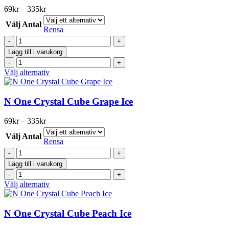
varianter.
Prisintervall:
69
kr
–
335
kr
De
69kr
olika
Välj Antal
till
Rensa
alternativen
335kr
N
kan
One
väljas
Lägg till i varukorg
Crystal
på
N
Cube
produktsidan
One
Den
Välj alternativ
Fizzy
Crystal
här
Cherry
Cube
produkten
mängd
Fizzy
har
N One Crystal Cube Grape Ice
Cherry
flera
mängd
varianter.
Prisintervall:
69
kr
–
335
kr
De
69kr
olika
Välj Antal
till
Rensa
alternativen
335kr
N
kan
One
väljas
Lägg till i varukorg
Crystal
på
N
Cube
produktsidan
One
Den
Välj alternativ
Grape
Crystal
här
Ice
Cube
produkten
mängd
Grape
har
N One Crystal Cube Peach Ice
Ice
flera
mängd