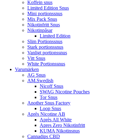
Koffein snus
Limited Edition Snus
Mini portionssnus
Mix Pack Snus
Nikotinfritt Snus
Nikotinpåsar
Limited Edition
Slim Portionssnus
Stark portionssnus
Vanligt portionssnus
Vitt Snus
White Portionssnus
Varumärken
AG Snus
AM.Swedish
Nicoff Snus
SWAG Nicotine Pouches
Tor Snus
Another Snus Factory
Loop Snus
Après Nicotine AB
Après All White
Apres Zero Nikotinfritt
KUMA Nikotinsnus
Cannadips CBD