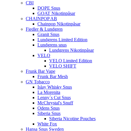
CBI
DOPE Snus
GOAT Nikotinpåsar
CHAINPOP AB
Chainpop Nikotinpåsar
Fiedler & Lundgren
Granit Snus
Lundgrens Limited Edition
Lundgrens snus
Lundgrens Nikotinpåsar
VELO
VELO Limited Edition
VELO SHIFT
Frunk Bar Vape
Frunk Bar Mesh
GN Tobacco
Islay Whisky Snus
La Morenita
Lenny´s Cut Snus
McChrystal's Snuff
Odens Snus
Siberia Snus
Siberia Nicotine Pouches
White Fox
Hansa Snus Sweden