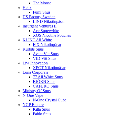
The Moose
Helix
Fumi Snus
HS Factory Sweden
LIND Nikotinpåsar
Insurgent Ventures II
Ace Superwhite
XQS Nicotine Pouches
KLINT All White
FIX Nikotinpåsar
Kurbits Snus
Avant Vitt Snus
VID Vitt Snus
Liw Innovation
XPCT Nikotinpåsar
Luna Corporate
77 All White Snus
BJÖRN Snus
CAFERO Snus
Ministry Of Snus
N-One Vape
N-One Crystal Cube
NGP Empire
Killa Snus
Pablo Snus