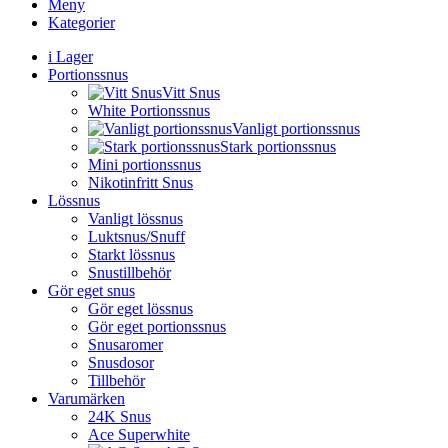
Meny
Kategorier
i Lager
Portionssnus
Vitt Snus
White Portionssnus
Vanligt portionssnus
Stark portionssnus
Mini portionssnus
Nikotinfritt Snus
Lössnus
Vanligt lössnus
Luktsnus/Snuff
Starkt lössnus
Snustillbehör
Gör eget snus
Gör eget lössnus
Gör eget portionssnus
Snusaromer
Snusdosor
Tillbehör
Varumärken
24K Snus
Ace Superwhite