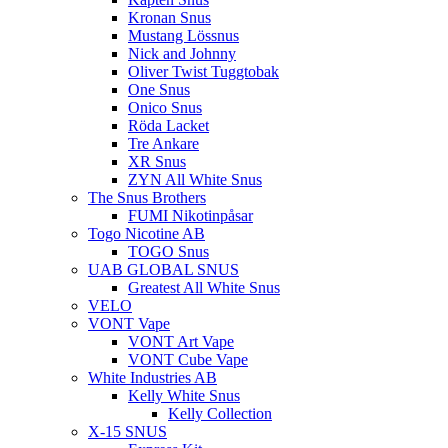
Kronan Snus
Mustang Lössnus
Nick and Johnny
Oliver Twist Tuggtobak
One Snus
Onico Snus
Röda Lacket
Tre Ankare
XR Snus
ZYN All White Snus
The Snus Brothers
FUMI Nikotinpåsar
Togo Nicotine AB
TOGO Snus
UAB GLOBAL SNUS
Greatest All White Snus
VELO
VONT Vape
VONT Art Vape
VONT Cube Vape
White Industries AB
Kelly White Snus
Kelly Collection
X-15 SNUS