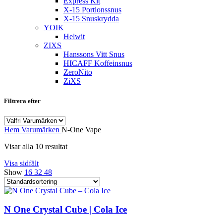
Express Kit
X-15 Portionssnus
X-15 Snuskrydda
YOIK
Helwit
ZIXS
Hanssons Vitt Snus
HICAFF Koffeinsnus
ZeroNito
ZiXS
Filtrera efter
Hem
Varumärken
N-One Vape
Visar alla 10 resultat
Visa sidfält
Show
16
32
48
N One Crystal Cube | Cola Ice